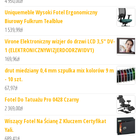
4 950,00
zł
Uniquemeble Wysoki Fotel Ergonomiczny
Biurowy Fulkrum Tealblue
1 539,99
zł
Virone Elektroniczny wizjer do drzwi LCD 3,5" DV-
1 (ELEKTRONICZNYWIZJERDODRZWIDV1)
169,96
zł
drut miedziany 0,4 mm szpulka mix kolorów 9 m
- 10 szt.
67,97
zł
Fotel Do Tatuażu Pro 0428 Czarny
2 369,00
zł
Wiszący Fotel Na Ścianę Z Kluczem Certyfikat
Yali.
689,41
zł