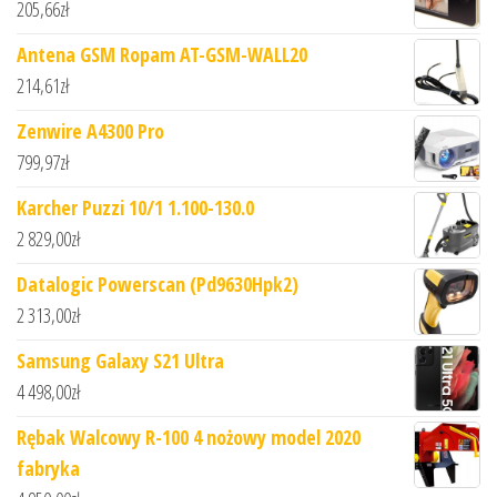
205,66
zł
Antena GSM Ropam AT-GSM-WALL20
214,61
zł
Zenwire A4300 Pro
799,97
zł
Karcher Puzzi 10/1 1.100-130.0
2 829,00
zł
Datalogic Powerscan (Pd9630Hpk2)
2 313,00
zł
Samsung Galaxy S21 Ultra
4 498,00
zł
Rębak Walcowy R-100 4 nożowy model 2020
fabryka