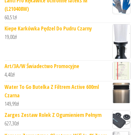
Lahti Pro Rękawice ochronne lateks M
(L210408W)
60,51
zł
Kiepe Karkówka Pędzel Do Pudru Czarny
19,00
zł
Art/3A/W Świadectwo Promocyjne
4,40
zł
Water To Go Butelka Z Filtrem Active 600ml
Czarna
149,99
zł
Zarges Zestaw Rolek Z Ogumieniem Pełnym
627,30
zł