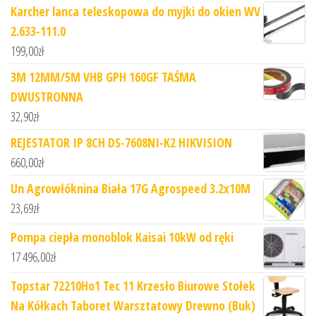
Karcher lanca teleskopowa do myjki do okien WV
2.633-111.0
199,00
zł
3M 12MM/5M VHB GPH 160GF TAŚMA
DWUSTRONNA
32,90
zł
REJESTATOR IP 8CH DS-7608NI-K2 HIKVISION
660,00
zł
Un Agrowłóknina Biała 17G Agrospeed 3.2x10M
23,69
zł
Pompa ciepła monoblok Kaisai 10kW od ręki
17 496,00
zł
Topstar 72210Ho1 Tec 11 Krzesło Biurowe Stołek
Na Kółkach Taboret Warsztatowy Drewno (Buk)