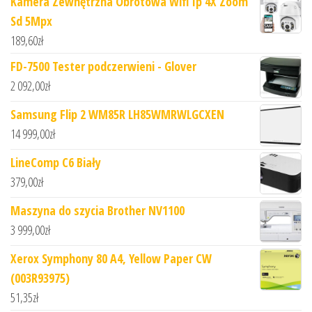
Kamera Zewnętrzna Obrotowa Wifi Ip 4X Zoom
Sd 5Mpx
189,60
zł
FD-7500 Tester podczerwieni - Glover
2 092,00
zł
Samsung Flip 2 WM85R LH85WMRWLGCXEN
14 999,00
zł
LineComp C6 Biały
379,00
zł
Maszyna do szycia Brother NV1100
3 999,00
zł
Xerox Symphony 80 A4, Yellow Paper CW
(003R93975)
51,35
zł