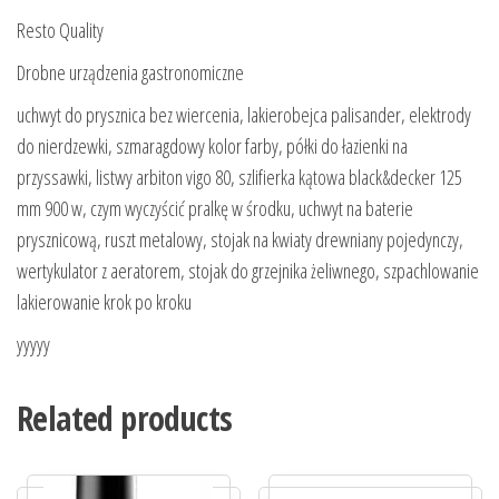
Resto Quality
Drobne urządzenia gastronomiczne
uchwyt do prysznica bez wiercenia, lakierobejca palisander, elektrody
do nierdzewki, szmaragdowy kolor farby, półki do łazienki na
przyssawki, listwy arbiton vigo 80, szlifierka kątowa black&decker 125
mm 900 w, czym wyczyścić pralkę w środku, uchwyt na baterie
prysznicową, ruszt metalowy, stojak na kwiaty drewniany pojedynczy,
wertykulator z aeratorem, stojak do grzejnika żeliwnego, szpachlowanie
lakierowanie krok po kroku
yyyyy
Related products