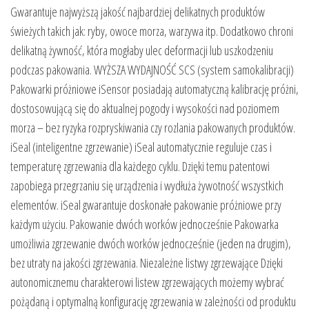
Gwarantuje najwyższą jakość najbardziej delikatnych produktów
świeżych takich jak: ryby, owoce morza, warzywa itp. Dodatkowo chroni
delikatną żywność, która mogłaby ulec deformacji lub uszkodzeniu
podczas pakowania. WYŻSZA WYDAJNOŚĆ SCS (system samokalibracji)
Pakowarki próżniowe iSensor posiadają automatyczną kalibrację próżni,
dostosowującą się do aktualnej pogody i wysokości nad poziomem
morza – bez ryzyka rozpryskiwania czy rozlania pakowanych produktów.
iSeal (inteligentne zgrzewanie) iSeal automatycznie reguluje czas i
temperaturę zgrzewania dla każdego cyklu. Dzięki temu patentowi
zapobiega przegrzaniu się urządzenia i wydłuża żywotność wszystkich
elementów. iSeal gwarantuje doskonałe pakowanie próżniowe przy
każdym użyciu. Pakowanie dwóch worków jednocześnie Pakowarka
umożliwia zgrzewanie dwóch worków jednocześnie (jeden na drugim),
bez utraty na jakości zgrzewania. Niezależne listwy zgrzewające Dzięki
autonomicznemu charakterowi listew zgrzewających możemy wybrać
pożądaną i optymalną konfigurację zgrzewania w zależności od produktu