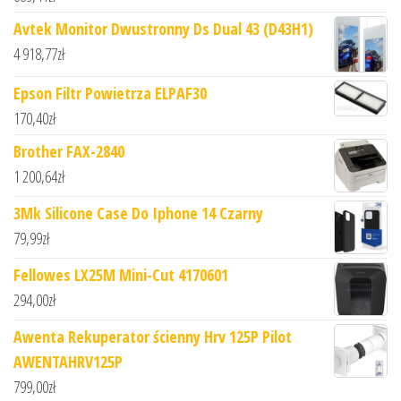
Avtek Monitor Dwustronny Ds Dual 43 (D43H1)
4 918,77
zł
Epson Filtr Powietrza ELPAF30
170,40
zł
Brother FAX-2840
1 200,64
zł
3Mk Silicone Case Do Iphone 14 Czarny
79,99
zł
Fellowes LX25M Mini-Cut 4170601
294,00
zł
Awenta Rekuperator ścienny Hrv 125P Pilot
AWENTAHRV125P
799,00
zł