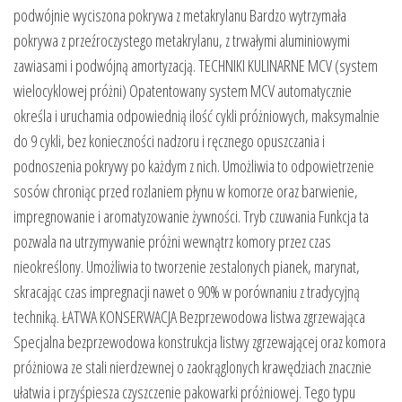
podwójnie wyciszona pokrywa z metakrylanu Bardzo wytrzymała
pokrywa z przeźroczystego metakrylanu, z trwałymi aluminiowymi
zawiasami i podwójną amortyzacją. TECHNIKI KULINARNE MCV (system
wielocyklowej próżni) Opatentowany system MCV automatycznie
określa i uruchamia odpowiednią ilość cykli próżniowych, maksymalnie
do 9 cykli, bez konieczności nadzoru i ręcznego opuszczania i
podnoszenia pokrywy po każdym z nich. Umożliwia to odpowietrzenie
sosów chroniąc przed rozlaniem płynu w komorze oraz barwienie,
impregnowanie i aromatyzowanie żywności. Tryb czuwania Funkcja ta
pozwala na utrzymywanie próżni wewnątrz komory przez czas
nieokreślony. Umożliwia to tworzenie zestalonych pianek, marynat,
skracając czas impregnacji nawet o 90% w porównaniu z tradycyjną
techniką. ŁATWA KONSERWACJA Bezprzewodowa listwa zgrzewająca
Specjalna bezprzewodowa konstrukcja listwy zgrzewającej oraz komora
próżniowa ze stali nierdzewnej o zaokrąglonych krawędziach znacznie
ułatwia i przyśpiesza czyszczenie pakowarki próżniowej. Tego typu