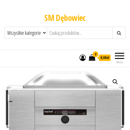
SM Dębowiec
0
0,00zł
Menu