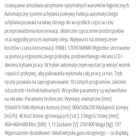
rozwiązanie umożliwia utrzymanie optymalnych warunków higienicznych.
Automatyczny system uchylania pokrywy Funkcja automatycznego
uchylania pozwala na łatwy dostęp do wszystkich części w celu
przeprowadzenia konserwacji, skuteczne czyszczenie podzespołów
oraz wygodny proces wymiany oleju. Wpływa to na zmniejszenie
kosztów i czasu konserwacji. PANEL STEROWANIA Wygodne sterowanie
za pomocą ergonomicznego pokrętła, podświetlanego ekranu LCD i
dwoma trybami pracy. W trybie automatycznym wystarczy włożyć worek
i opuścić pokrywę, aby pakowarka wykonała całą pracę za nas. Tryb
ręczny pozwala na zaprogramowanie 10 różnych programów, zależnie
od potrzeb i technik kulinarnych. Wszystkie parametry są wyświetlane
na ekranie. Parametry techniczne: Wymiary zewnętrzne [mm]:
930x607x1046 Wymiary komory [mm]: 800x500x200 Wydajność pompy
[m3/h]: 40 Ilość listew zgrzewających [szt.]: 3 Długość listwy [mm]:
460+460+680 Moc [kW]: 1,13 Zasilanie [V]: 230/400 Waga [kg]: 197
Wyposażenie dodatkowe: Układ wtrysku gazu obojętnego – za dopłatą