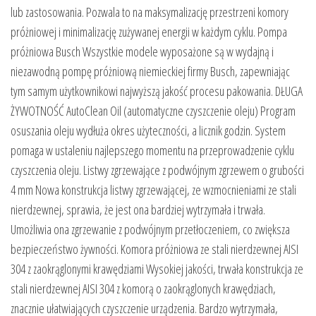
lub zastosowania. Pozwala to na maksymalizację przestrzeni komory
próżniowej i minimalizację zużywanej energii w każdym cyklu. Pompa
próżniowa Busch Wszystkie modele wyposażone są w wydajną i
niezawodną pompę próżniową niemieckiej firmy Busch, zapewniając
tym samym użytkownikowi najwyższą jakość procesu pakowania. DŁUGA
ŻYWOTNOŚĆ AutoClean Oil (automatyczne czyszczenie oleju) Program
osuszania oleju wydłuża okres użyteczności, a licznik godzin. System
pomaga w ustaleniu najlepszego momentu na przeprowadzenie cyklu
czyszczenia oleju. Listwy zgrzewające z podwójnym zgrzewem o grubości
4 mm Nowa konstrukcja listwy zgrzewającej, ze wzmocnieniami ze stali
nierdzewnej, sprawia, że jest ona bardziej wytrzymała i trwała.
Umożliwia ona zgrzewanie z podwójnym przetłoczeniem, co zwiększa
bezpieczeństwo żywności. Komora próżniowa ze stali nierdzewnej AISI
304 z zaokrąglonymi krawędziami Wysokiej jakości, trwała konstrukcja ze
stali nierdzewnej AISI 304 z komorą o zaokrąglonych krawędziach,
znacznie ułatwiających czyszczenie urządzenia. Bardzo wytrzymała,