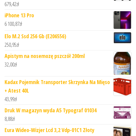
679,42
zł
iPhone 13 Pro
6 100,87
zł
Elo M.2 Ssd 256 Gb (E206556)
250,95
zł
Apistym na nosemozę pszczół 200ml
32,00
zł
Kadax Pojemnik Transporter Skrzynka Na Mięso
+ Atest 40L
43,99
zł
Druk W magazyn wyda A5 Typograf 01034
8,88
zł
Eura Wideo-Wizjer Lcd 3,2 Vdp-01C1 Złoty