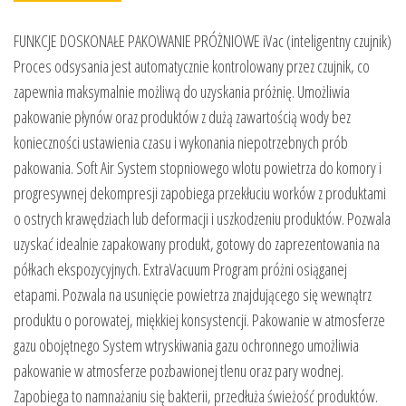
FUNKCJE DOSKONAŁE PAKOWANIE PRÓŻNIOWE iVac (inteligentny czujnik)
Proces odsysania jest automatycznie kontrolowany przez czujnik, co
zapewnia maksymalnie możliwą do uzyskania próżnię. Umożliwia
pakowanie płynów oraz produktów z dużą zawartością wody bez
konieczności ustawienia czasu i wykonania niepotrzebnych prób
pakowania. Soft Air System stopniowego wlotu powietrza do komory i
progresywnej dekompresji zapobiega przekłuciu worków z produktami
o ostrych krawędziach lub deformacji i uszkodzeniu produktów. Pozwala
uzyskać idealnie zapakowany produkt, gotowy do zaprezentowania na
półkach ekspozycyjnych. ExtraVacuum Program próżni osiąganej
etapami. Pozwala na usunięcie powietrza znajdującego się wewnątrz
produktu o porowatej, miękkiej konsystencji. Pakowanie w atmosferze
gazu obojętnego System wtryskiwania gazu ochronnego umożliwia
pakowanie w atmosferze pozbawionej tlenu oraz pary wodnej.
Zapobiega to namnażaniu się bakterii, przedłuża świeżość produktów.