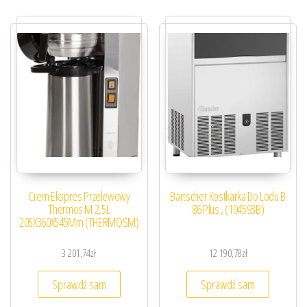
Crem Ekspres Przelewowy
Bartscher Kostkarka Do Lodu B
Thermos M 2,5L
86 Plus , (104593B)
205X360X545Mm (THERMOSM)
3 201,74
zł
12 190,78
zł
Sprawdź sam
Sprawdź sam