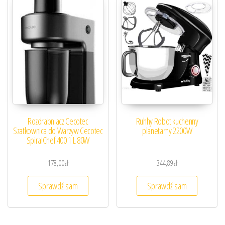
Rozdrabniacz Cecotec
Ruhhy Robot kuchenny
Szatkownica do Warzyw Cecotec
planetarny 2200W
SpiralChef 400 1 L 80W
178,00
zł
344,89
zł
Sprawdź sam
Sprawdź sam