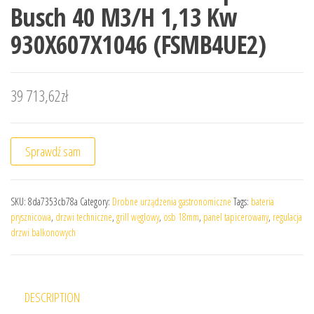
Busch 40 M3/H 1,13 Kw
930X607X1046 (FSMB4UE2)
39 713,62
zł
Sprawdź sam
SKU:
8da7353cb78a
Category:
Drobne urządzenia gastronomiczne
Tags:
bateria
prysznicowa
,
drzwi techniczne
,
grill węglowy
,
osb 18mm
,
panel tapicerowany
,
regulacja
drzwi balkonowych
DESCRIPTION