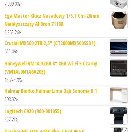
7 999,00
zł
Ega Master Klucz Nasadowy 1/5,1 Cm-28mm
Niebłyszczący Al Bron 71180
1 262,26
zł
Crucial MX500 2TB 2,5" (CT2000MX500SSD1)
623,09
zł
Honeywell VM1A 32GB 8" 4GB Wi-Fi 5 Czarny
(VM1AL0N1A6A20E)
13 725,99
zł
Halmar Biurko Halmar Lima Dąb Sonoma B 1
308,32
zł
Logitech C920 (960-001055)
327,28
zł
Karcher HD 7/16-4 MX Plus 1.524-956.0