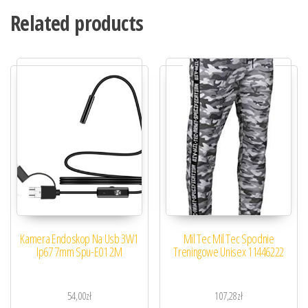
Related products
Kamera Endoskop Na Usb 3W1
Mil Tec Mil Tec Spodnie
Ip67 7mm Spu-E01 2M
Treningowe Unisex 11446222
54,00
zł
107,28
zł