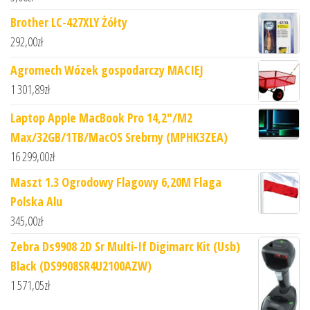
Brother LC-427XLY Żółty
292,00
zł
Agromech Wózek gospodarczy MACIEJ
1 301,89
zł
Laptop Apple MacBook Pro 14,2"/M2
Max/32GB/1TB/MacOS Srebrny (MPHK3ZEA)
16 299,00
zł
Maszt 1.3 Ogrodowy Flagowy 6,20M Flaga
Polska Alu
345,00
zł
Zebra Ds9908 2D Sr Multi-If Digimarc Kit (Usb)
Black (DS9908SR4U2100AZW)
1 571,05
zł