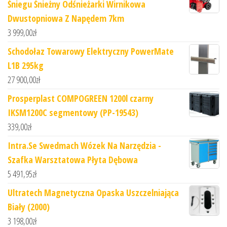
Śniegu Śnieżny Odśnieżarki Wirnikowa
Dwustopniowa Z Napędem 7km
3 999,00
zł
Schodołaz Towarowy Elektryczny PowerMate
L1B 295kg
27 900,00
zł
Prosperplast COMPOGREEN 1200l czarny
IKSM1200C segmentowy (PP-19543)
339,00
zł
Intra.Se Swedmach Wózek Na Narzędzia -
Szafka Warsztatowa Płyta Dębowa
5 491,95
zł
Ultratech Magnetyczna Opaska Uszczelniająca
Biały (2000)
3 198,00
zł