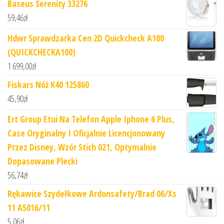
Baseus Serenity 33276
59,46
zł
Hdwr Sprawdzarka Cen 2D Quickcheck A100
(QUICKCHECKA100)
1 699,00
zł
Fiskars Nóż K40 125860
45,90
zł
Ert Group Etui Na Telefon Apple Iphone 6 Plus,
Case Oryginalny I Oficjalnie Licencjonowany
Przez Disney, Wzór Stich 021, Optymalnie
Dopasowane Plecki
56,74
zł
Rękawice Szydełkowe Ardonsafety/Brad 06/Xs
11 A5016/11
5,06
zł