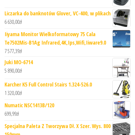
Liczarka do banknotów Glover, VC-400, w plikach
6 630,00
zł
Iiyama Monitor Wielkoformatowy 75 Cala
Te7502Mis-B1Ag Infrared,4K,Ips,Wifi,Iiware9.0
7 577,39
zł
Juki MO-6714
5 890,00
zł
Karcher K5 Full Control Stairs 1.324-526.0
1 320,00
zł
Numatic NSC1413B/120
699,99
zł
Specjalna Paleta Z Tworzywa Dł. X Szer. Wys. 800
150mm