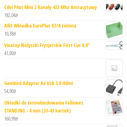
Cdvi Pilot Mini 2 Kanały 433 Mhz Antracytowy
182,04
zł
Allit Wkładka EuroPlus 63/4 zielona
10,38
zł
Vivatop Nożyczki Fryzjerskie First Cut 6,0"
41,00
zł
Gembird Adapter Av Usb 3.0 Hdmi
54,90
zł
Okładki do termobindowania Fellowes
STANDING - 4 mm (33-43 kartek)
160,99
zł