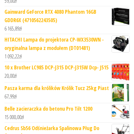
59,00
zł
Gainward GeForce RTX 4080 Phantom 16GB
GDDR6X (4710562243505)
6 165,89
zł
HITACHI Lampa do projektora CP-WX3530WN -
oryginalna lampa z modułem (DT01481)
1 092,22
zł
10 x Brother LC985 DCP-J315 DCP-J315W Dcp- J515
20,00
zł
Pasza karma dla królików Królik Tucz 25kg Piast
67,99
zł
Belle zacieraczka do betonu Pro Tilt 1200
15 000,00
zł
Cedrus Sb56 Odśnieżarka Spalinowa Pług Do