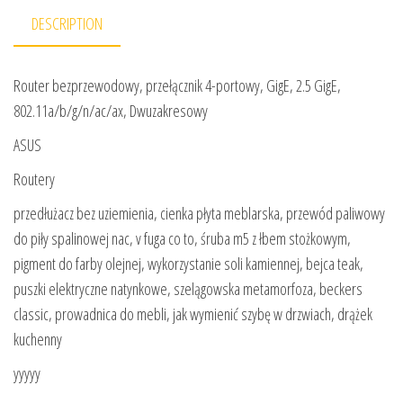
DESCRIPTION
Router bezprzewodowy, przełącznik 4-portowy, GigE, 2.5 GigE,
802.11a/b/g/n/ac/ax, Dwuzakresowy
ASUS
Routery
przedłużacz bez uziemienia, cienka płyta meblarska, przewód paliwowy
do piły spalinowej nac, v fuga co to, śruba m5 z łbem stożkowym,
pigment do farby olejnej, wykorzystanie soli kamiennej, bejca teak,
puszki elektryczne natynkowe, szelągowska metamorfoza, beckers
classic, prowadnica do mebli, jak wymienić szybę w drzwiach, drążek
kuchenny
yyyyy