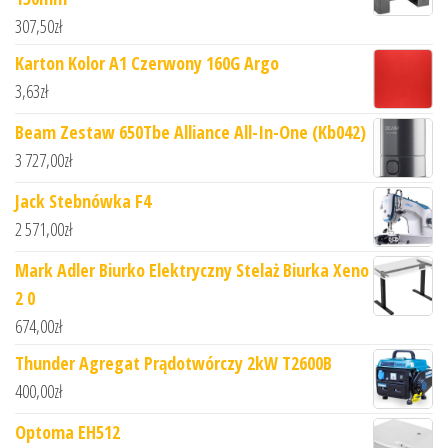
307,50
zł
Karton Kolor A1 Czerwony 160G Argo
3,63
zł
Beam Zestaw 650Tbe Alliance All-In-One (Kb042)
3 727,00
zł
Jack Stebnówka F4
2 571,00
zł
Mark Adler Biurko Elektryczny Stelaż Biurka Xeno
2 0
674,00
zł
Thunder Agregat Prądotwórczy 2kW T2600B
400,00
zł
Optoma EH512