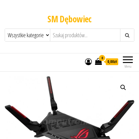
SM Dębowiec
0
0,00zł
Menu