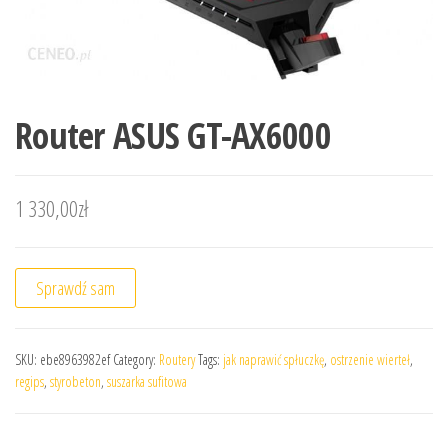
Router ASUS GT-AX6000
1 330,00
zł
Sprawdź sam
SKU:
ebe8963982ef
Category:
Routery
Tags:
jak naprawić spłuczkę
,
ostrzenie wierteł
,
regips
,
styrobeton
,
suszarka sufitowa