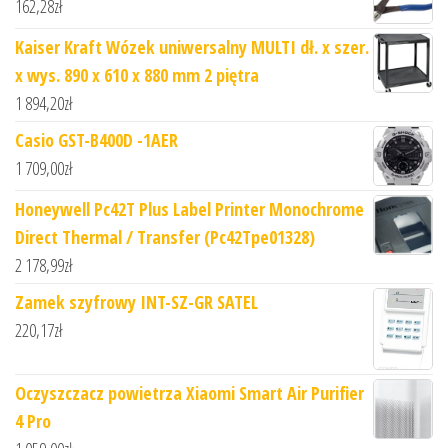
162,28
zł
Kaiser Kraft Wózek uniwersalny MULTI dł. x szer.
x wys. 890 x 610 x 880 mm 2 piętra
1 894,20
zł
Casio GST-B400D -1AER
1 709,00
zł
Honeywell Pc42T Plus Label Printer Monochrome
Direct Thermal / Transfer (Pc42Tpe01328)
2 178,99
zł
Zamek szyfrowy INT-SZ-GR SATEL
220,17
zł
Oczyszczacz powietrza Xiaomi Smart Air Purifier
4 Pro