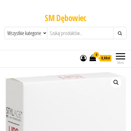
SM Dębowiec
0
0,00zł
Menu