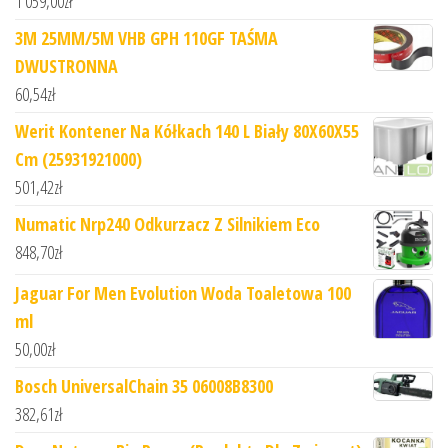
1 059,00
zł
3M 25MM/5M VHB GPH 110GF TAŚMA
DWUSTRONNA
60,54
zł
Werit Kontener Na Kółkach 140 L Biały 80X60X55
Cm (25931921000)
501,42
zł
Numatic Nrp240 Odkurzacz Z Silnikiem Eco
848,70
zł
Jaguar For Men Evolution Woda Toaletowa 100
ml
50,00
zł
Bosch UniversalChain 35 06008B8300
382,61
zł