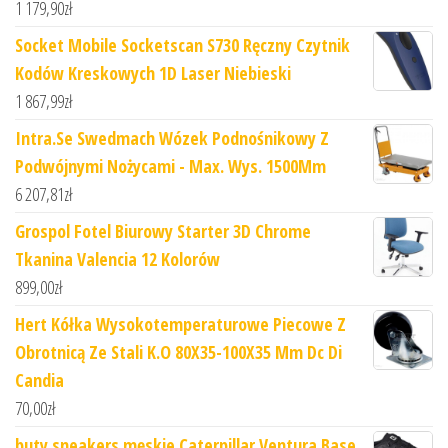
1 179,90
zł
Socket Mobile Socketscan S730 Ręczny Czytnik
Kodów Kreskowych 1D Laser Niebieski
1 867,99
zł
Intra.Se Swedmach Wózek Podnośnikowy Z
Podwójnymi Nożycami - Max. Wys. 1500Mm
6 207,81
zł
Grospol Fotel Biurowy Starter 3D Chrome
Tkanina Valencia 12 Kolorów
899,00
zł
Hert Kółka Wysokotemperaturowe Piecowe Z
Obrotnicą Ze Stali K.O 80X35-100X35 Mm Dc Di
Candia
70,00
zł
buty sneakers męskie Caterpillar Ventura Base