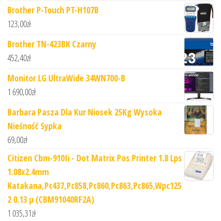
Brother P-Touch PT-H107B
123,00
zł
Brother TN-423BK Czarny
452,40
zł
Monitor LG UltraWide 34WN700-B
1 690,00
zł
Barbara Pasza Dla Kur Niosek 25Kg Wysoka
Nieśność Sypka
69,00
zł
Citizen Cbm-910Ii - Dot Matrix Pos Printer 1.8 Lps
1.08x2.4mm
Katakana,Pc437,Pc858,Pc860,Pc863,Pc865,Wpc125
2 0.13 µ (CBM91040RF2A)
1 035,31
zł