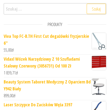
Szukaj:
PRODUKTY
Viva Top FC-B.TH First Cut degażówki fryzjerskie
6''
55,00
zł
Vidaxl Wózek Narzędziowy Z 10 Szufladami
Stalowy Czerwony (3056731) Od 100 Zł
1 839,71
zł
Beauty System Taboret Medyczny Z Oparciem Bd
Y942 Biały
899,00
zł
Laser Szczypce Do Zacisków Węża 3397