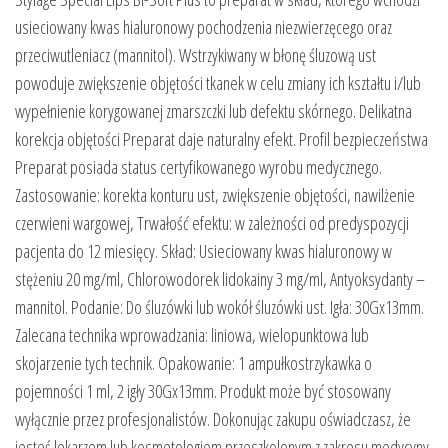
usieciowany kwas hialuronowy pochodzenia niezwierzęcego oraz
przeciwutleniacz (mannitol). Wstrzykiwany w błonę śluzową ust
powoduje zwiększenie objętości tkanek w celu zmiany ich kształtu i/lub
wypełnienie korygowanej zmarszczki lub defektu skórnego. Delikatna
korekcja objętości Preparat daje naturalny efekt. Profil bezpieczeństwa
Preparat posiada status certyfikowanego wyrobu medycznego.
Zastosowanie: korekta konturu ust, zwiększenie objętości, nawilżenie
czerwieni wargowej, Trwałość efektu: w zależności od predyspozycji
pacjenta do 12 miesięcy. Skład: Usieciowany kwas hialuronowy w
stężeniu 20 mg/ml, Chlorowodorek lidokainy 3 mg/ml, Antyoksydanty –
mannitol. Podanie: Do śluzówki lub wokół śluzówki ust. Igła: 30Gx13mm.
Zalecana technika wprowadzania: liniowa, wielopunktowa lub
skojarzenie tych technik. Opakowanie: 1 ampułkostrzykawka o
pojemności 1 ml, 2 igły 30Gx13mm. Produkt może być stosowany
wyłącznie przez profesjonalistów. Dokonując zakupu oświadczasz, że
jesteś lekarzem lub kosmetologiem przeszkolonym z zakresu medycyny