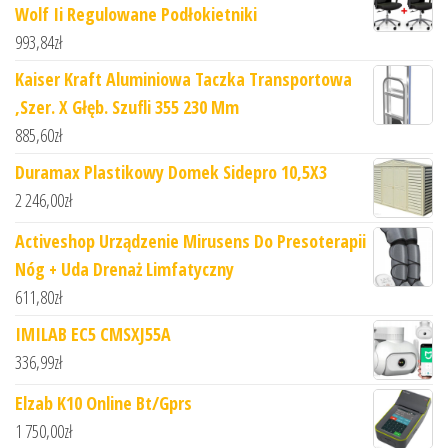
Wolf Ii Regulowane Podłokietniki
993,84
zł
Kaiser Kraft Aluminiowa Taczka Transportowa
,Szer. X Głęb. Szufli 355 230 Mm
885,60
zł
Duramax Plastikowy Domek Sidepro 10,5X3
2 246,00
zł
Activeshop Urządzenie Mirusens Do Presoterapii
Nóg + Uda Drenaż Limfatyczny
611,80
zł
IMILAB EC5 CMSXJ55A
336,99
zł
Elzab K10 Online Bt/Gprs
1 750,00
zł