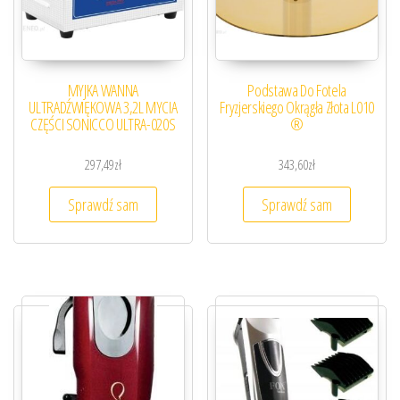
MYJKA WANNA
Podstawa Do Fotela
ULTRADŹWIĘKOWA 3,2L MYCIA
Fryzjerskiego Okrągła Złota L010
CZĘŚCI SONICCO ULTRA-020S
®
297,49
zł
343,60
zł
Sprawdź sam
Sprawdź sam