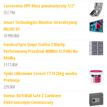
Castorama OPP Klucz pneumatyczny 1/2"
257,79
zł
Smart Technologies Monitor Interaktywny
Mx265 V3
10 999,00
zł
Eurokraftpro Quipo Szafka Z Blachy
Perforowanej Przedział 400Mm 12 Półki Na
Kłódkę
3 517,80
zł
Tynki silikonowe Ceresit CT74 25kg wiadro
Promocja
229,00
zł
Domus Dl/4 Wall Safe Z Zamkiem
Elektronicznym Ciemnoszary