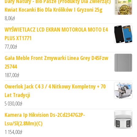
Dary Natury - Bio Pasze (Produkty Dla Zwierząt)
Kwiat Kocanki Bio Dla Królików I Gryzoni 25g
8,06
zł
WYŚWIETLACZ LCD EKRAN MOTOROLA MOTO E4
PLUS XT1771
77,00
zł
Gała Meble Front Zmywarki Linea Grey D45Fzw
25744
187,00
zł
Owerlok Jack C4 3 / 4 Nitkowy Kompletny + 70
Lat Tradycji
5 030,00
zł
Kamera Ip Hikvision Ds-2Cd2347G2P-
Lsu/Sl(2.8Mm)(C)
1 154,00
zł