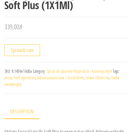
Soft Plus (1X1Ml)
339,00
zł
Sprawdź sam
SKU:
fc1494e14d0a
Category:
Sprzęt do salonów fryzjerskich i kosmetycznych
Tags:
areca
,
fotel ogrodowy
,
kabina prysznicowa z brodzikiem
,
kotwa chemiczna
,
kratka
wentylacyjna
DESCRIPTION
Stylage Special Lips Bi-Soft Plus to preparat w skład, którego wchodzi