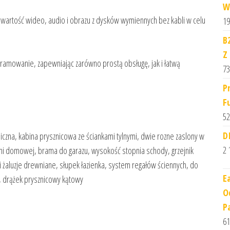
W
awartość wideo, audio i obrazu z dysków wymiennych bez kabli w celu
19
B
Z
ramowanie, zapewniając zarówno prostą obsługę, jak i łatwą
73
P
F
52
D
zna, kabina prysznicowa ze ściankami tylnymi, dwie rozne zaslony w
2 
ni domowej, brama do garazu, wysokość stopnia schody, grzejnik
 żaluzje drewniane, słupek łazienka, system regałów ściennych, do
E
, drążek prysznicowy kątowy
O
P
61