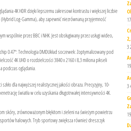
Z
dania 4K HDR dzięki lepszemu zakresowi kontrastu i większej liczbie
O
G (Hybrid Log-Gamma), aby zapewnić niezrównaną przyjemność
17
C
m wspólnie przez BBC i NHK. Jest obsługiwany przez usługi wideo,
2
3 
wy chip 0.47″: Technologia DMDUkład soczewek: Zoptymalizowany pod
Aq
czość 4K UHD o rozdzielczości 3840 x 2160 i 8,3 miliona pikseli
19
ia podczas oglądania.
A
szkło dla najwyższej realistycznej jakości obrazu. Precyzyjny, 10-
3 
etrację światła w celu uzyskania długotrwałej intensywności 4K.
G
Z
niom skóry, zrównoważonym błękitom i zieleni na świeżym powietrzu
19
portów halowych. Tryb sportowy zwiększa również dreszczyk
D