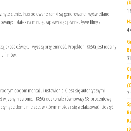
(
1 
ozmyte cienie. Interpolowane ramki są generowane i wyświetlane
H
owanych klatek na minutę, zapewniając płynne, żywe filmy z
4 
G
 jakość dźwięku i wyższą przyjemność. Projektor TK850i jest idealny
B
ia filmów.
31
C
P
(
norodnym opcjom montażu i ustawienia. Ciesz się autentycznymi
7 
t w jasnym salonie. TK850i doskonale równoważy 98-procentową
S
zyniąc z domu miejsce, w którym możesz się zrelaksować i cieszyć
R
K
it