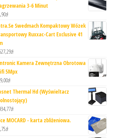
agrzewania 3-6 Minut
,90
zł
ntra.Se Swedmach Kompaktowy Wózek
ransportowy Ruxxac-Cart Exclusive 41
m
627,29
zł
intronic Kamera Zewnętrzna Obrotowa
ifi 5Mpx
9,00
zł
osnet Thermal Hd (Wyświeltacz
olnostojący)
934,77
zł
ice MOCARD - karta zbliżeniowa.
,75
zł