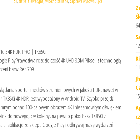
gk
,
siatka elewacyjna
,
włókno szklane
,
zaprawa wyrównująca
Z
Ś
64
S
12
rtu z 4K HDR-PRO | TK850i
K
gle PlayPrawdziwa rozdzielczość 4K UHD 8.3M Pikseli z technologią
11
zeni barw Rec.709
J
C
glądania sportu i mediów strumieniowych w jakości HDR, nawet w
15
or TK850i 4K HDR jest wyposażony w Android TV. Szybko przejdź
ę ogromnym ponad 100-calowym obrazem 4K i niesamowitym dźwiękiem.
A
o kina domowego, czy kolejny, na pewno pokochasz TK850i z
c
luj aplikacje ze sklepu Google Play i odkrywaj masę wydarzeń
1 
H