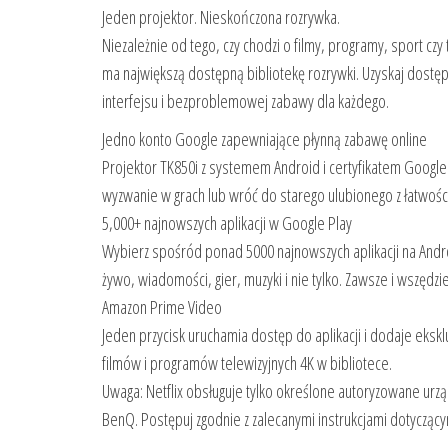
Jeden projektor. Nieskończona rozrywka.
Niezależnie od tego, czy chodzi o filmy, programy, sport cz
ma największą dostępną bibliotekę rozrywki. Uzyskaj dostę
interfejsu i bezproblemowej zabawy dla każdego.
Jedno konto Google zapewniające płynną zabawę online
Projektor TK850i z systemem Android i certyfikatem Google
wyzwanie w grach lub wróć do starego ulubionego z łatwośc
5,000+ najnowszych aplikacji w Google Play
Wybierz spośród ponad 5000 najnowszych aplikacji na And
żywo, wiadomości, gier, muzyki i nie tylko. Zawsze i wszędzie
Amazon Prime Video
Jeden przycisk uruchamia dostęp do aplikacji i dodaje eksk
filmów i programów telewizyjnych 4K w bibliotece.
Uwaga: Netflix obsługuje tylko określone autoryzowane urz
BenQ. Postępuj zgodnie z zalecanymi instrukcjami dotyczący