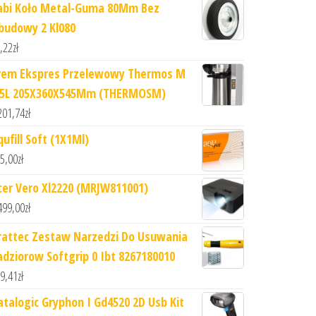
abi Koło Metal-Guma 80Mm Bez
budowy 2 Kl080
,22
zł
rem Ekspres Przelewowy Thermos M
,5L 205X360X545Mm (THERMOSM)
201,74
zł
ufill Soft (1X1Ml)
5,00
zł
cer Vero Xl2220 (MRJW811001)
499,00
zł
rattec Zestaw Narzedzi Do Usuwania
adziorow Softgrip 0 Ibt 8267180010
9,41
zł
atalogic Gryphon I Gd4520 2D Usb Kit