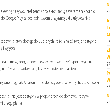
N
y telewizję na żywo, inteligentny projektor BenQ z systemem Android
89
p do Google Play za pośrednictwem przyjaznego dla użytkownika
I
T
C
1 
 zapewnia łatwy dostęp do ulubionych treści. Znajdź swoje następne
ią i wygodą.
Z
W
roida, filmów, programów telewizyjnych, wydarzeń sportowych na
27
, na różnych urządzeniach, każdy znajdzie coś dla siebie.
P
W
luzywne oryginały Amazon Prime do listy obserwowanych, a także setki
3 
N
ądzenia i nie jest dostępny w projektorach do domowej rozrywki
30
mi przeglądania.