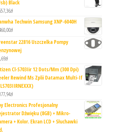
Usb) Black
657,36
zł
anwha Techwin Samsung XNP-6040H
460,00
zł
reenstar 22816 Uszczelka Pompy
enzynowej
,69
zł
itizen Cl-S703Iir 12 Dots/Mm (300 Dpi)
eeler Rewind Ms Zplii Datamax Multi-If
CLS703IIRNEXXX)
177,94
zł
py Electronics Profesjonalny
ejestrator Dźwięku (8GB) + Mikro-
amera + Kolor. Ekran LCD + Słuchawki
d.