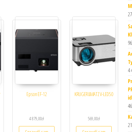
M
27
S
K
96
A
T
4 
P
P
r
Epson EF-12
KRUGER&MATZ V-LED50
i
46
K
4 879,00
zł
569,00
zł
21
Sprawdź sam
Sprawdź sam