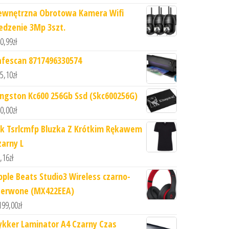
ewnętrzna Obrotowa Kamera Wifi
ledzenie 3Mp 3szt.
0,99
zł
afescan 8717496330574
5,10
zł
ingston Kc600 256Gb Ssd (Skc600256G)
0,00
zł
hk Tsrlcmfp Bluzka Z Krótkim Rękawem
zarny L
,16
zł
pple Beats Studio3 Wireless czarno-
zerwone (MX422EEA)
199,00
zł
ykker Laminator A4 Czarny Czas