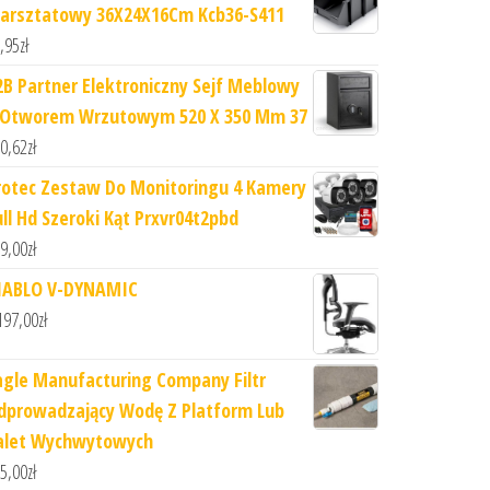
arsztatowy 36X24X16Cm Kcb36-S411
,95
zł
2B Partner Elektroniczny Sejf Meblowy
 Otworem Wrzutowym 520 X 350 Mm 37
0,62
zł
rotec Zestaw Do Monitoringu 4 Kamery
ull Hd Szeroki Kąt Prxvr04t2pbd
9,00
zł
IABLO V-DYNAMIC
197,00
zł
agle Manufacturing Company Filtr
dprowadzający Wodę Z Platform Lub
alet Wychwytowych
5,00
zł