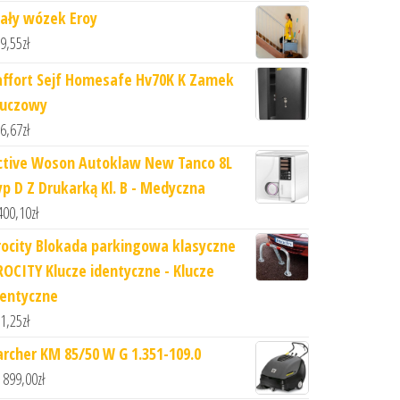
ały wózek Eroy
9,55
zł
affort Sejf Homesafe Hv70K K Zamek
luczowy
6,67
zł
ctive Woson Autoklaw New Tanco 8L
yp D Z Drukarką Kl. B - Medyczna
400,10
zł
rocity Blokada parkingowa klasyczne
ROCITY Klucze identyczne - Klucze
dentyczne
1,25
zł
archer KM 85/50 W G 1.351-109.0
 899,00
zł