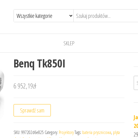
SKLEP
Benq Tk850I
Sz
6 952,19
zł
Sprawdź sam
J
2
SKU:
997202d6e825
Category:
Projektory
Tags:
bateria prysznicowa
,
plyta
29