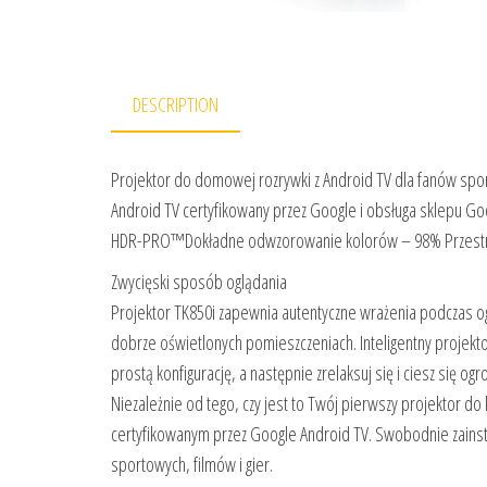
DESCRIPTION
Projektor do domowej rozrywki z Android TV dla fanów spo
Android TV certyfikowany przez Google i obsługa sklepu Goo
HDR-PRO™Dokładne odwzorowanie kolorów – 98% Przestr
Zwycięski sposób oglądania
Projektor TK850i zapewnia autentyczne wrażenia podczas o
dobrze oświetlonych pomieszczeniach. Inteligentny projekt
prostą konfigurację, a następnie zrelaksuj się i ciesz si
Niezależnie od tego, czy jest to Twój pierwszy projektor d
certyfikowanym przez Google Android TV. Swobodnie zainsta
sportowych, filmów i gier.