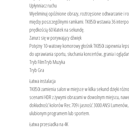
Upłynniacz ruchu
Wyeliminuj opóźnione obrazy, roztrzęsione odtwarzanie i r
między poszczególnymi ramkami. TK850i wstawia 36 interpol
prędkością 60 klatek na sekundę.
Zanurz się w porywający dźwięk
Potężny 10-watowy komorowy głośnik TK850i zapewnia lepszą
do uprawiania sportu, słuchania koncertów, grania i oglądan
Tryb FilmTryb Muzyka
Tryb Gra
Łatwa instalacja
TK850i zamienia salon w miejsce w kilka sekund dzięki róż
scenami HDR z żywymi obrazami w dowolnym miejscu, nawe
dokładność kolorów Rec.709 i jasność 3000 ANSI Lumenów, c
ulubionym programem lub sportem.
Łatwa przesiadka na 4K