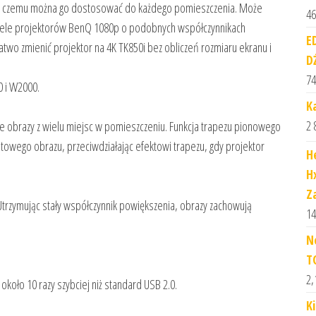
ęki czemu można go dostosować do każdego pomieszczenia. Może
46
 wiele projektorów BenQ 1080p o podobnych współczynnikach
E
 łatwo zmienić projektor na 4K TK850i bez obliczeń rozmiaru ekranu i
D
74
 i W2000.
K
2 
 obrazy z wielu miejsc w pomieszczeniu. Funkcja trapezu pionowego
owego obrazu, przeciwdziałając efektowi trapezu, gdy projektor
H
H
Z
Utrzymując stały współczynnik powiększenia, obrazy zachowują
14
N
T
2,
około 10 razy szybciej niż standard USB 2.0.
K