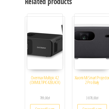
Related products
Overmax Multipic 4.2
Xiaomi Mi Smart Projecto
(OVMULTIPIC42BLACK)
2 Pro Biały
789,00
zł
3 878,00
zł
Sprawdź sam
Sprawdź sam