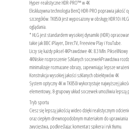
Hyper-realistyczne HDR-PRO™ w 4K
Ekskluzywna technologia BenQ HDR-PRO poprawia jakość oglą
szczegółów. TK850i jest wyposażony w obsługę HDR10 i HL
oglądania.
* HLG jest standardem wysokiej dynamiki (HDR) opracowany
takie jak BBC iPlayer, DirecTV, Freeview Play i YouTube.
Liczy się każdy piksel 4KPrawdziwe 4K: 8.3 Mln. PikseliNo
4KNiskie rozproszenie Szklanych soczewekPrawdziwa rozdziel
minimalizuje rozmazane obrazy, zapewniając lepsze wrażen
Konstrukcja wysokiej jakości szklanych obiektywów 4K
System optyczny 4K w TK850i wykorzystuje najwyższej jakości 
elementowy, 8-grupowy układ soczewek umożliwia lepszą pen
Tryb sportu
Ciesz się lepszą jakością wideo dzięki realistycznym odcie
oraz ciepłym drewnopodobnym materiałom do uprawiania s
zwycięstwa, podkreślając komentarz spikera i ryk tłumu.