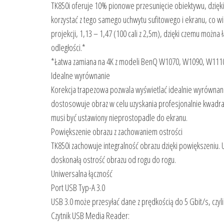
TK850i oferuje 10% pionowe przesunięcie obiektywu, dzi
korzystać z tego samego uchwytu sufitowego i ekranu, co
projekcji, 1,13 – 1,47 (100 cali z 2,5m), dzięki czemu można
odległości.*
*Łatwa zamiana na 4K z modeli BenQ W1070, W1090, W1110
Idealne wyrównanie
Korekcja trapezowa pozwala wyświetlać idealnie wyrównane
dostosowuje obraz w celu uzyskania profesjonalnie kwadrat
musi być ustawiony nieprostopadle do ekranu.
Powiększenie obrazu z zachowaniem ostrości
TK850i zachowuje integralność obrazu dzięki powiększeniu. 
doskonałą ostrość obrazu od rogu do rogu.
Uniwersalna łączność
Port USB Typ-A 3.0
USB 3.0 może przesyłać dane z prędkością do 5 Gbit/s, czyli 
Czytnik USB Media Reader: