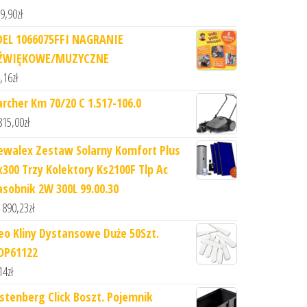
9,90
zł
DEL 1066075FFI NAGRANIE
ŹWIĘKOWE/MUZYCZNE
,16
zł
archer Km 70/20 C 1.517-106.0
815,00
zł
ewalex Zestaw Solarny Komfort Plus
x300 Trzy Kolektory Ks2100F Tlp Ac
asobnik 2W 300L 99.00.30
 890,23
zł
eo Kliny Dystansowe Duże 50Szt.
OP61122
14
zł
istenberg Click Boszt. Pojemnik