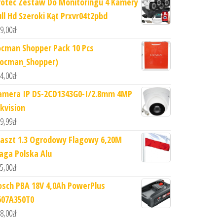
rotec Zestaw Do Monitoringu 4 Kamery
ull Hd Szeroki Kąt Prxvr04t2pbd
9,00
zł
ocman Shopper Pack 10 Pcs
Locman_Shopper)
4,00
zł
amera IP DS-2CD1343G0-I/2.8mm 4MP
ikvision
9,99
zł
aszt 1.3 Ogrodowy Flagowy 6,20M
laga Polska Alu
5,00
zł
osch PBA 18V 4,0Ah PowerPlus
607A350T0
8,00
zł