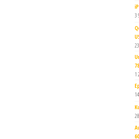
i
3 
Q
U
23
U
7
1 
E
14
K
28
A
6