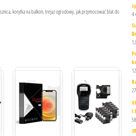
s
ysznica, korytka na balkon, trejaz ogrodowy, jak przymocować blat do
4 
S
B
1,
P
k
12
B
27
V
I
58
3