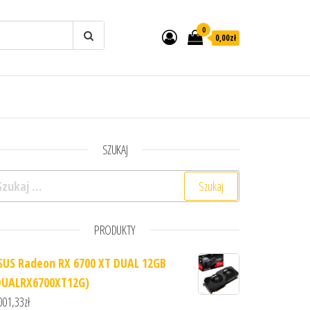
0
0,00zł
SZUKAJ
ukaj:
PRODUKTY
SUS Radeon RX 6700 XT DUAL 12GB
DUALRX6700XT12G)
001,33
zł