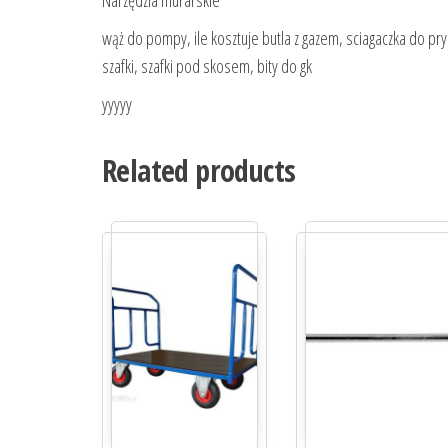
Narzędzia murarskie
wąż do pompy, ile kosztuje butla z gazem, sciagaczka do pr
szafki, szafki pod skosem, bity do gk
yyyyy
Related products