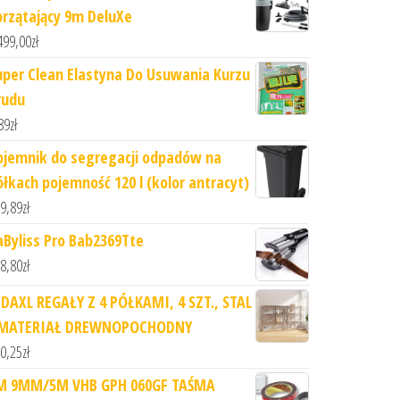
przątający 9m DeluXe
499,00
zł
uper Clean Elastyna Do Usuwania Kurzu
rudu
89
zł
ojemnik do segregacji odpadów na
ółkach pojemność 120 l (kolor antracyt)
9,89
zł
aByliss Pro Bab2369Tte
8,80
zł
IDAXL REGAŁY Z 4 PÓŁKAMI, 4 SZT., STAL
 MATERIAŁ DREWNOPOCHODNY
0,25
zł
M 9MM/5M VHB GPH 060GF TAŚMA