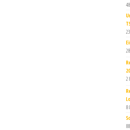
48
U
T
23
E
28
R
2
2 
R
L
8 
S
88