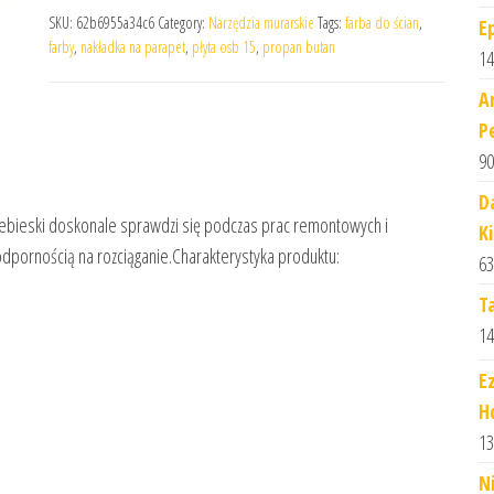
SKU:
62b6955a34c6
Category:
Narzędzia murarskie
Tags:
farba do ścian
,
E
farby
,
nakładka na parapet
,
płyta osb 15
,
propan butan
14
A
P
90
D
ieski doskonale sprawdzi się podczas prac remontowych i
K
odpornością na rozciąganie.Charakterystyka produktu:
63
T
14
E
H
13
N