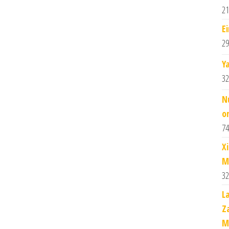
21
Ei
29
Y
32
N
or
74
X
M
32
L
Z
M