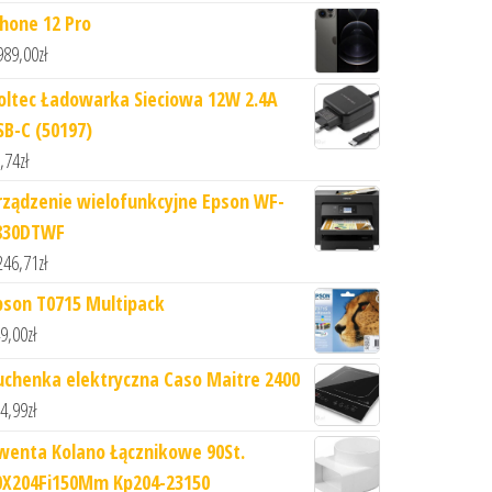
Phone 12 Pro
989,00
zł
oltec Ładowarka Sieciowa 12W 2.4A
SB-C (50197)
,74
zł
rządzenie wielofunkcyjne Epson WF-
830DTWF
246,71
zł
pson T0715 Multipack
9,00
zł
uchenka elektryczna Caso Maitre 2400
4,99
zł
wenta Kolano Łącznikowe 90St.
0X204Fi150Mm Kp204-23150