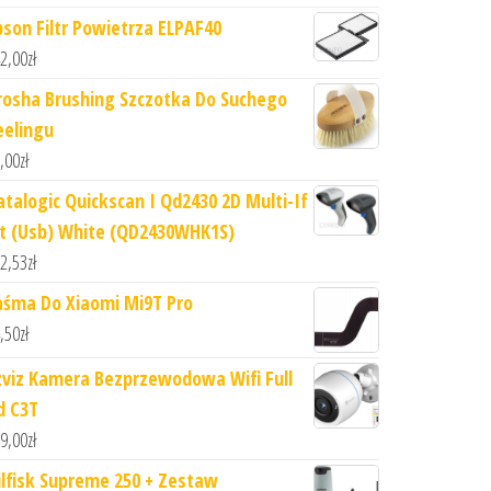
pson Filtr Powietrza ELPAF40
2,00
zł
rosha Brushing Szczotka Do Suchego
eelingu
,00
zł
atalogic Quickscan I Qd2430 2D Multi-If
it (Usb) White (QD2430WHK1S)
2,53
zł
aśma Do Xiaomi Mi9T Pro
,50
zł
zviz Kamera Bezprzewodowa Wifi Full
d C3T
9,00
zł
ilfisk Supreme 250 + Zestaw