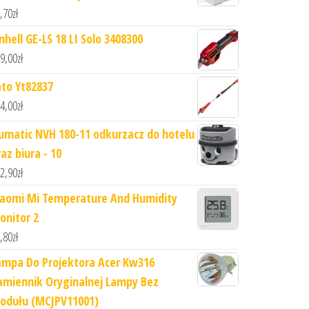
,70
zł
nhell GE-LS 18 LI Solo 3408300
9,00
zł
ato Yt82837
4,00
zł
umatic NVH 180-11 odkurzacz do hotelu
az biura - 10
2,90
zł
iaomi Mi Temperature And Humidity
onitor 2
,80
zł
ampa Do Projektora Acer Kw316
amiennik Oryginalnej Lampy Bez
odułu (MCJPV11001)