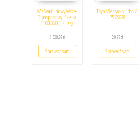
Wiz Dwuburtowy Wózek
Toya Mieszadło turbo C-
Transportowy, Sklejka
75 09048
(1000X600), 250 Kg
1 528,89
zł
20,99
zł
Sprawdź sam
Sprawdź sam