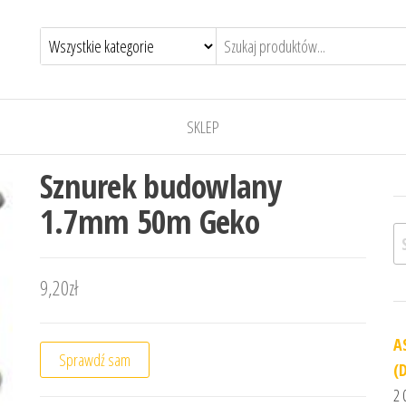
SKLEP
Sznurek budowlany
1.7mm 50m Geko
Sz
9,20
zł
A
Sprawdź sam
(
2 