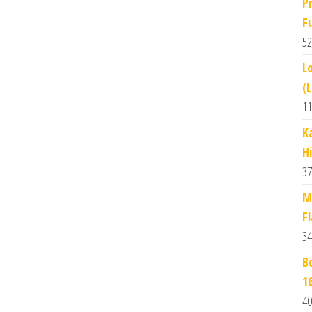
P
F
52
L
(
11
K
H
37
M
F
34
B
1
40