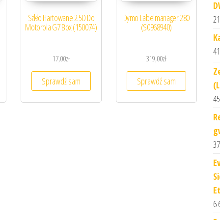
D
Szkło Hartowane 2.5D Do
Dymo Labelmanager 280
21
Motorola G7 Box (150074)
(S0968940)
K
41
17,00
zł
319,00
zł
Z
Sprawdź sam
Sprawdź sam
(
45
R
g
37
E
S
E
6 