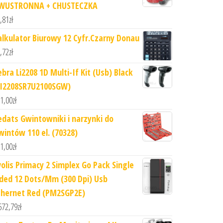
WUSTRONNA + CHUSTECZKA
,81
zł
alkulator Biurowy 12 Cyfr.Czarny Donau
,72
zł
ebra Li2208 1D Multi-If Kit (Usb) Black
LI2208SR7U2100SGW)
1,00
zł
edats Gwintowniki i narzynki do
wintów 110 el. (70328)
1,00
zł
volis Primacy 2 Simplex Go Pack Single
ided 12 Dots/Mm (300 Dpi) Usb
thernet Red (PM2SGP2E)
672,79
zł