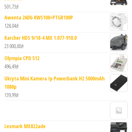
501,73
zł
Awenta 26Db KWS100+PTGR100P
128,04
zł
Karcher HDS 9/18-4 MX 1.077-918.0
23 000,00
zł
Olympia CPD 512
496,49
zł
Ukryta Mini Kamera Ip Powerbank H2 5000mAh
1080p
139,99
zł
Lexmark MX822ade