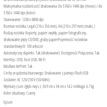
Maksymalna rozdzielczość drukowania: Do 5760 x 1440 dpi (mono) / do
5760 x 1440 dpi (kolor)
Skanowanie: 1200 x 4800 dpi
Rozmiar nośnika: Legal (216 x 356 mm), A4 (210 x 297 mm) (maks.)
Rodzaj nośnika: Koperty, papier zwykły, papier fotograficzny,
drukowalne płyty CD/DVD, gruby papierPojemność nośników
standardowych: 100 arkusze
Automatyczny dupleks: Tak (drukowanie) Dostępność Połączenia: Tak
Interfejs: USB, host USB, Wi-Fi
Możliwe AirPrint: Tak
Cechy urządzenia biurowego: Drukowanie z pamięci flash USB
Zasilanie: AC 120/230 V (50/60Hz)
Wymiary (szer./głęb./wys.): 34.9 cm x 34 cm x 14.2 cmWaga: 6.7 kg
Kolor obudowy: Czarny
Epson