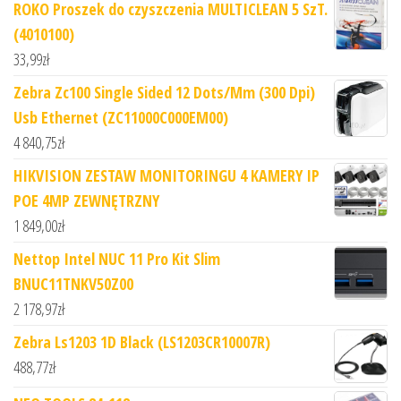
ROKO Proszek do czyszczenia MULTICLEAN 5 SzT.
(4010100)
33,99
zł
Zebra Zc100 Single Sided 12 Dots/Mm (300 Dpi)
Usb Ethernet (ZC11000C000EM00)
4 840,75
zł
HIKVISION ZESTAW MONITORINGU 4 KAMERY IP
POE 4MP ZEWNĘTRZNY
1 849,00
zł
Nettop Intel NUC 11 Pro Kit Slim
BNUC11TNKV50Z00
2 178,97
zł
Zebra Ls1203 1D Black (LS1203CR10007R)
488,77
zł