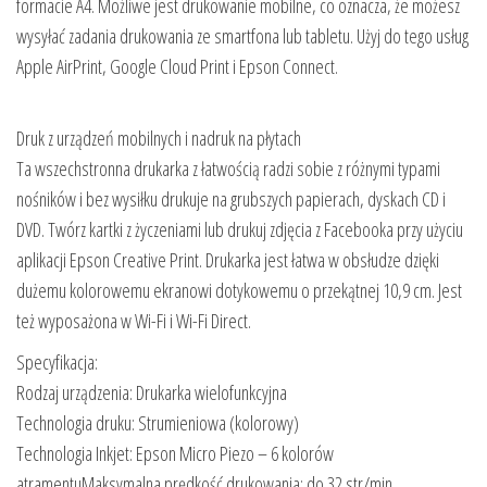
formacie A4. Możliwe jest drukowanie mobilne, co oznacza, że możesz
wysyłać zadania drukowania ze smartfona lub tabletu. Użyj do tego usług
Apple AirPrint, Google Cloud Print i Epson Connect.
Druk z urządzeń mobilnych i nadruk na płytach
Ta wszechstronna drukarka z łatwością radzi sobie z różnymi typami
nośników i bez wysiłku drukuje na grubszych papierach, dyskach CD i
DVD. Twórz kartki z życzeniami lub drukuj zdjęcia z Facebooka przy użyciu
aplikacji Epson Creative Print. Drukarka jest łatwa w obsłudze dzięki
dużemu kolorowemu ekranowi dotykowemu o przekątnej 10,9 cm. Jest
też wyposażona w Wi-Fi i Wi-Fi Direct.
Specyfikacja:
Rodzaj urządzenia: Drukarka wielofunkcyjna
Technologia druku: Strumieniowa (kolorowy)
Technologia Inkjet: Epson Micro Piezo – 6 kolorów
atramentuMaksymalna prędkość drukowania: do 32 str/min