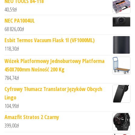
NEO TOOLS 84-118
40,59
zł
NEC PA1004UL
68 826,00
zł
Esbit Termos Vacuum Flask 1l (VF1000ML)
118,30
zł
Wózek Platformowy Jednoburtowy Platforma
450X700mm Nośność 200 Kg
784,74
zł
Cyfrowy Tłumacz Translator Języków Obcych
Lingo
104,99
zł
Amazfit Stratos 2 Czarny
399,00
zł