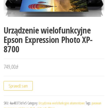
Urządzenie wielofunkcyjne
Epson Expression Photo XP-
8700
749,00
zł
Sprawdź sam
SKU:
4aa48373d1e5
Category:
Urządzenia wielofunkcyjne atramentowe
Tags:
parawan