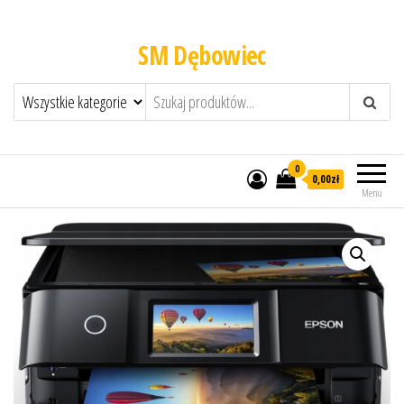
SM Dębowiec
0
0,00zł
Menu