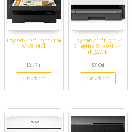
Urządzenie wielofunkcyjne Epson
Urządzenie wielofunkcyjne HP
WF-7830DTWF
OfficeJet Pro 8022e AiO Instant
Ink (229W7B)
1 246,71
zł
599,00
zł
Sprawdź sam
Sprawdź sam