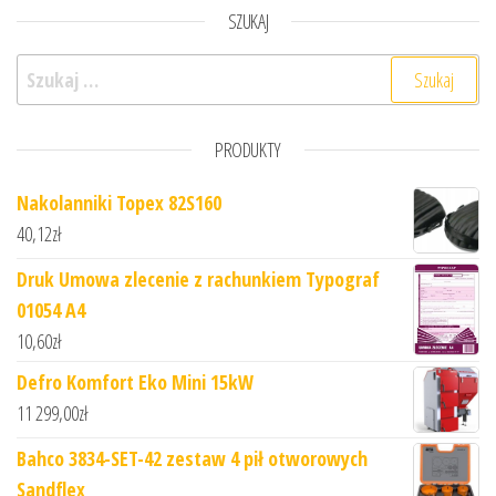
SZUKAJ
Szukaj:
PRODUKTY
Nakolanniki Topex 82S160
40,12
zł
Druk Umowa zlecenie z rachunkiem Typograf
01054 A4
10,60
zł
Defro Komfort Eko Mini 15kW
11 299,00
zł
Bahco 3834-SET-42 zestaw 4 pił otworowych
Sandflex