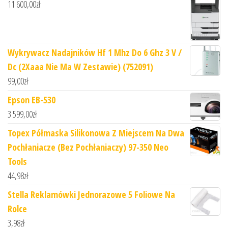
11 600,00
zł
Wykrywacz Nadajników Hf 1 Mhz Do 6 Ghz 3 V /
Dc (2Xaaa Nie Ma W Zestawie) (752091)
99,00
zł
Epson EB-530
3 599,00
zł
Topex Półmaska Silikonowa Z Miejscem Na Dwa
Pochłaniacze (Bez Pochłaniaczy) 97-350 Neo
Tools
44,98
zł
Stella Reklamówki Jednorazowe 5 Foliowe Na
Rolce
3,98
zł