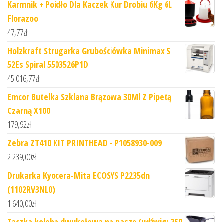
Karmnik + Poidło Dla Kaczek Kur Drobiu 6Kg 6L
Florazoo
47,77
zł
Holzkraft Strugarka Grubościówka Minimax S
52Es Spiral 5503526P1D
45 016,77
zł
Emcor Butelka Szklana Brązowa 30Ml Z Pipetą
Czarną X100
179,92
zł
Zebra ZT410 KIT PRINTHEAD - P1058930-009
2 239,00
zł
Drukarka Kyocera-Mita ECOSYS P2235dn
(1102RV3NL0)
1 640,00
zł
Taczka koleba dwukołowa na paszę (udźwig: 250