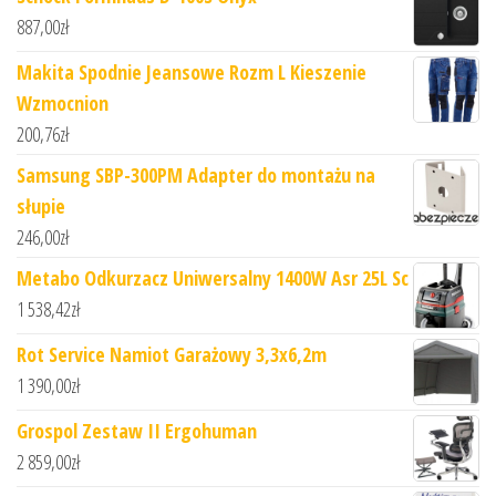
887,00
zł
Makita Spodnie Jeansowe Rozm L Kieszenie
Wzmocnion
200,76
zł
Samsung SBP-300PM Adapter do montażu na
słupie
246,00
zł
Metabo Odkurzacz Uniwersalny 1400W Asr 25L Sc
1 538,42
zł
Rot Service Namiot Garażowy 3,3x6,2m
1 390,00
zł
Grospol Zestaw II Ergohuman
2 859,00
zł