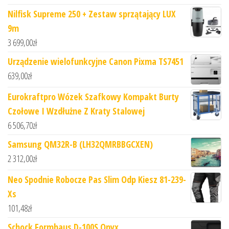
Nilfisk Supreme 250 + Zestaw sprzątający LUX
9m
3 699,00
zł
Urządzenie wielofunkcyjne Canon Pixma TS7451
639,00
zł
Eurokraftpro Wózek Szafkowy Kompakt Burty
Czołowe I Wzdłużne Z Kraty Stalowej
6 506,70
zł
Samsung QM32R-B (LH32QMRBBGCXEN)
2 312,00
zł
Neo Spodnie Robocze Pas Slim Odp Kiesz 81-239-
Xs
101,48
zł
Schock Formhaus D-100S Onyx