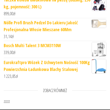
kg, pojemność: 300 L)
899,00
zł
Nölle Profi Brush Pedzel Do Lakieru Jakość
Profesjonalna Włosie Mieszane 60Mm
31,14
zł
Bosch Multi Talent 3 MCM3110W
339,00
zł
Eurokraftpro Wózek Z Uchwytem Nośność 100Kg
Powierzchnia Ładunkowa Blachy Stalowej
1 223,85
zł
ZOBACZ RÓWNIEŻ
zzzzz