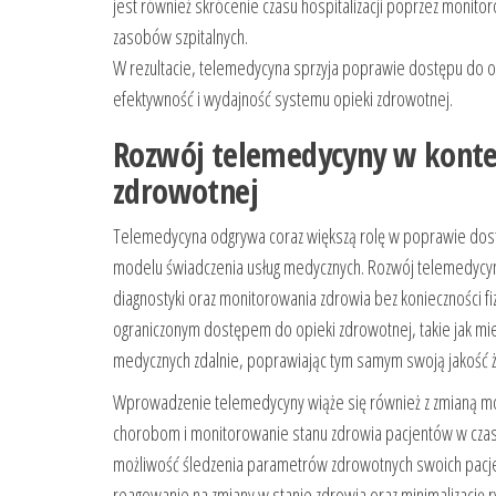
jest również skrócenie czasu hospitalizacji poprzez monitor
zasobów szpitalnych.
W rezultacie, telemedycyna sprzyja poprawie dostępu do o
efektywność i wydajność systemu opieki zdrowotnej.
Rozwój telemedycyny w konte
zdrowotnej
Telemedycyna odgrywa coraz większą rolę w poprawie dostę
modelu świadczenia usług medycznych. Rozwój telemedycyny 
diagnostyki oraz monitorowania zdrowia bez konieczności f
ograniczonym dostępem do opieki zdrowotnej, takie jak mie
medycznych zdalnie, poprawiając tym samym swoją jakość ż
Wprowadzenie telemedycyny wiąże się również z zmianą mod
chorobom i monitorowanie stanu zdrowia pacjentów w czas
możliwość śledzenia parametrów zdrowotnych swoich pacj
reagowanie na zmiany w stanie zdrowia oraz minimalizację r