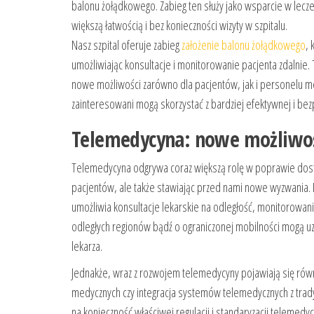
balonu żołądkowego. Zabieg ten służy jako wsparcie w lecze
większą łatwością i bez konieczności wizyty w szpitalu.
Nasz szpital oferuje zabieg
założenie balonu żołądkowego
,
umożliwiając konsultacje i monitorowanie pacjenta zdalnie.
nowe możliwości zarówno dla pacjentów, jak i personelu m
zainteresowani mogą skorzystać z bardziej efektywnej i bez
Telemedycyna: nowe możliwoś
Telemedycyna odgrywa coraz większą rolę w poprawie dost
pacjentów, ale także stawiając przed nami nowe wyzwania. 
umożliwia konsultacje lekarskie na odległość, monitorowani
odległych regionów bądź o ograniczonej mobilności mogą u
lekarza.
Jednakże, wraz z rozwojem telemedycyny pojawiają się rów
medycznych czy integracja systemów telemedycznych z trady
na konieczność właściwej regulacji i standaryzacji telemed