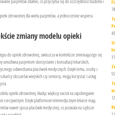
owanie pacjentów zdalnie, co przyczynia się do oszczędności budżetu i
F
78
pieki zdrowotnej dla wielu pacjentów, a jednocześnie wspiera
T
P
43
kście zmiany modelu opieki
Si
h
pu do opieki zdrowotnej, zwłaszcza w kontekście zmieniającego się
31
umożliwia pacjentom skorzystanie z konsultacji lekarskich,
Z
izycznego odwiedzania placówek medycznych. Dzięki temu, osoby z
55
szkańcy obszarów wiejskich czy seniorzy, mogą korzystać z usług
T
ycia.
w
elu opieki zdrowotnej, kładąc większy nacisk na zapobieganie
12
ie rzeczywistym. Dzięki platformom telemedycznym lekarze mają
R
entów nawet spoza placówki medycznej, co pozwala na szybsze
2 
yzyka powikłań.