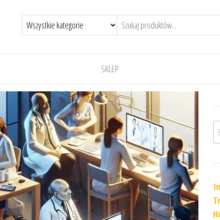
SKLEP
Sz
I
T
H