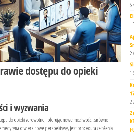
5 
E
1 
A
S
2 
Si
rawie dostępu do opieki
1 
K
1
2 
ci i wyzwania
Z
ępu do opieki zdrowotnej, oferując nowe możliwości zarówno
K
elemedycyna otwiera nowe perspektywy, jest procedura założenia
F