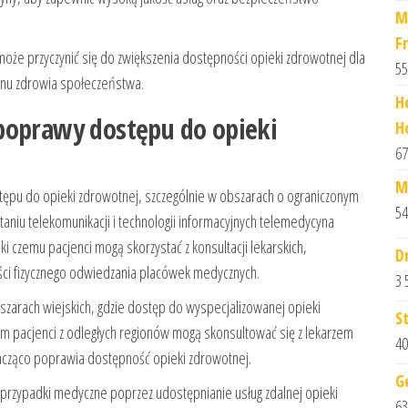
M
F
może przyczynić się do zwiększenia dostępności opieki zdrowotnej dla
55
tanu zdrowia społeczeństwa.
H
poprawy dostępu do opieki
H
67
M
ępu do opieki zdrowotnej, szczególnie w obszarach o ograniczonym
54
taniu telekomunikacji i technologii informacyjnych telemedycyna
i czemu pacjenci mogą skorzystać z konsultacji lekarskich,
D
ści fizycznego odwiedzania placówek medycznych.
3 
zarach wiejskich, gdzie dostęp do wyspecjalizowanej opieki
S
ym pacjenci z odległych regionów mogą skonsultować się z lekarzem
40
nacząco poprawia dostępność opieki zdrowotnej.
G
 przypadki medyczne poprzez udostępnianie usług zdalnej opieki
63