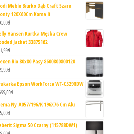
odi Meble Biurko Dąb Craft Szare
ronty 120X60Cm Koma Ii
0,00
zł
elly Hansen Kurtka Męska Crew
ooded Jacket 33875162
1,99
zł
exen Rio 80x80 Pasy 8600800800120
9,99
zł
rukarka Epson WorkForce WF-C529RDW
599,00
zł
tema Ny-A057/196/K 196X76 Cm Alu
5,00
zł
eberit Sigma 50 Czarny (115788DW1)
8,00
zł