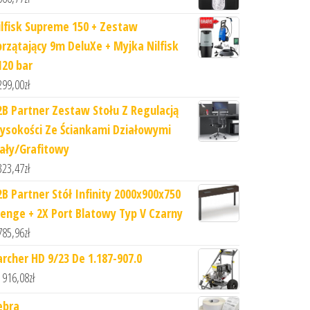
ilfisk Supreme 150 + Zestaw
przątający 9m DeluXe + Myjka Nilfisk
120 bar
299,00
zł
2B Partner Zestaw Stołu Z Regulacją
ny wpis
ysokości Ze Ściankami Działowymi
iały/Grafitowy
323,47
zł
2B Partner Stół Infinity 2000x900x750
enge + 2X Port Blatowy Typ V Czarny
785,96
zł
archer HD 9/23 De 1.187-907.0
 916,08
zł
ebra