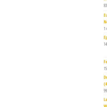
83
E
N
1 
E
14
F
15
D
(
99
L
W