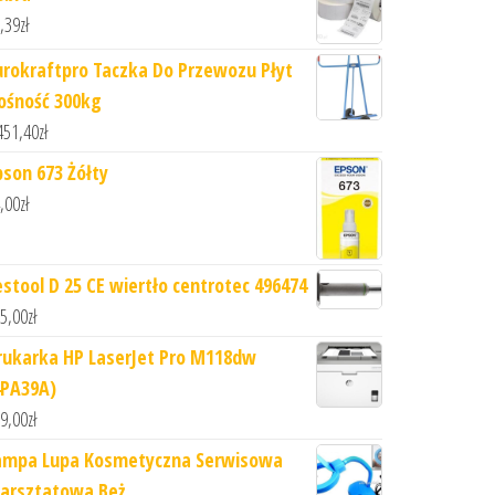
,39
zł
urokraftpro Taczka Do Przewozu Płyt
ośność 300kg
451,40
zł
pson 673 Żółty
,00
zł
estool D 25 CE wiertło centrotec 496474
5,00
zł
rukarka HP LaserJet Pro M118dw
4PA39A)
9,00
zł
ampa Lupa Kosmetyczna Serwisowa
arsztatowa Beż