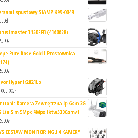
ersanit spustowy SIAMP K99-0049
,00
zł
hrustmaster T150FFB (4160628)
9,90
zł
iepe Pure Rose Gold L Prostownica
8174)
5,00
zł
avor Hyper lr2021Lp
 000,00
zł
intronic Kamera Zewnętrzna Ip Gsm 3G
G Lte Sim 5Mpx 4Mpx Iktw530Gsmv1
5,00
zł
VS ZESTAW MONITORINGU 4 KAMERY