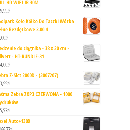
ULL HD WIFI IR 30M
9,99
zł
oolpark Koło Kółko Do Taczki Wózka
ełne Bezdętkowe 3.00 4
,00
zł
edzenie do ciągnika - 38 x 30 cm -
illvert - HT-RUNDLE-31
4,00
zł
ebra Z-Slct 2000D - (3007207)
3,99
zł
aśma Zebra ZXP3 CZERWONA - 1000
ydruków
5,57
zł
exel Auto+130X
066,77
zł