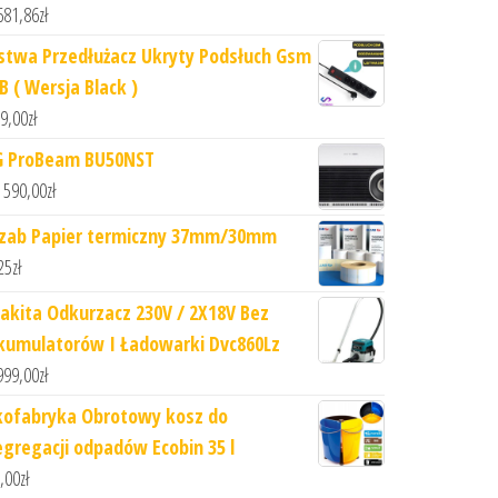
681,86
zł
istwa Przedłużacz Ukryty Podsłuch Gsm
B ( Wersja Black )
9,00
zł
G ProBeam BU50NST
 590,00
zł
lzab Papier termiczny 37mm/30mm
25
zł
akita Odkurzacz 230V / 2X18V Bez
kumulatorów I Ładowarki Dvc860Lz
999,00
zł
kofabryka Obrotowy kosz do
egregacji odpadów Ecobin 35 l
,00
zł