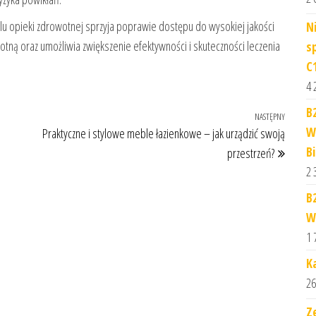
u opieki zdrowotnej sprzyja poprawie dostępu do wysokiej jakości
N
tną oraz umożliwia zwiększenie efektywności i skuteczności leczenia
s
C
4 
B
NASTĘPNY
Następ
W
Praktyczne i stylowe meble łazienkowe – jak urządzić swoją
B
przestrzeń?
2 
B
W
1 
K
26
Z