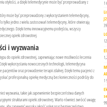
niu otyłości, a dzięki telemedycynie może być przeprowadzany z
1 
L
 który może być przeprowadzony z wykorzystaniem telemedycyny,
J2
 To tylko jedno z wielu zastosowań telemedycyny, które otwierają
39
edycznego. Dzięki temu innowacyjnemu podejściu, wszyscy
L
piecznej opieki zdrowotnej.
12
ci i wyzwania
E
ępu do opieki zdrowotnej, zapewniając nowe możliwości leczenia
1,
Dzięki wykorzystaniu nowoczesnych technologii, telemedycyna
M
e pacjentów oraz prowadzenie terapii zdalnej. Dzięki temu pacjenci z
A
zyskać profesjonalną opiekę medyczną bez konieczności podróży do
1 
E
nież wyzwania, takie jak zapewnienie bezpieczeństwa danych
s
cyjnymi strukturami opieki zdrowotnej. Warto również zwrócić uwagę
99
ycyny, aby zapewnić wysoką jakość usług oraz bezpieczeństwo