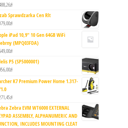
488,26
zł
lzab Sprawdzarka Cen Rlt
379,00
zł
pple iPad 10,9" 10 Gen 64GB WiFi
rebrny (MPQ03FDA)
649,00
zł
lelis P5 (SP5000001)
956,00
zł
archer K7 Premium Power Home 1.317-
71.0
271,45
zł
ebra Zebra EVM WT6000 EXTERNAL
EYPAD ASSEMBLY, ALPHANUMERIC AND
UNCTION, INCLUDES MOUNTING CLEAT