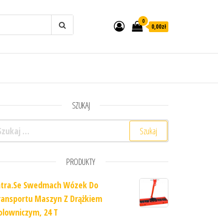
0
0,00zł
SZUKAJ
ukaj:
PRODUKTY
ntra.Se Swedmach Wózek Do
ransportu Maszyn Z Drążkiem
olowniczym, 24 T