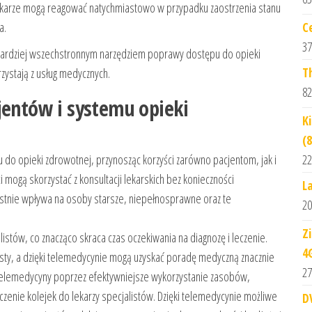
lekarze mogą reagować natychmiastowo w przypadku zaostrzenia stanu
C
a.
37
 bardziej wszechstronnym narzędziem poprawy dostępu do opieki
T
zystają z usług medycznych.
82
jentów i systemu opieki
K
(
22
do opieki zdrowotnej, przynosząc korzyści zarówno pacjentom, jak i
 mogą skorzystać z konsultacji lekarskich bez konieczności
L
stnie wpływa na osoby starsze, niepełnosprawne oraz te
20
Z
stów, co znacząco skraca czas oczekiwania na diagnozę i leczenie.
4
alisty, a dzięki telemedycynie mogą uzyskać poradę medyczną znacznie
27
 telemedycyny poprzez efektywniejsze wykorzystanie zasobów,
czenie kolejek do lekarzy specjalistów. Dzięki telemedycynie możliwe
D