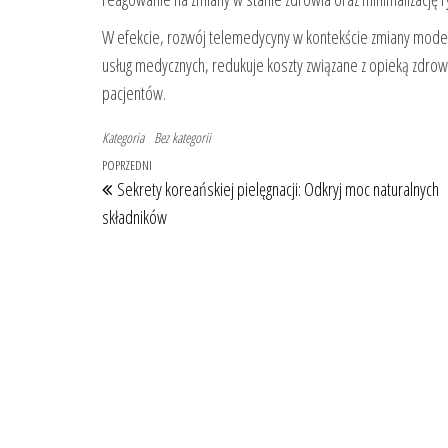
W efekcie, rozwój telemedycyny w kontekście zmiany model
usług medycznych, redukuje koszty związane z opieką zdrowo
pacjentów.
Kategoria
Bez kategorii
Nawigacja wpisu
Poprzedni wpis
POPRZEDNI
Sekrety koreańskiej pielęgnacji: Odkryj moc naturalnych
składników