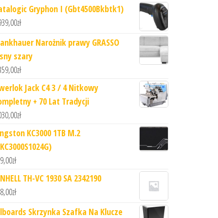
atalogic Gryphon I (Gbt4500Bkbtk1)
939,00
zł
rankhauer Narożnik prawy GRASSO
asny szary
359,00
zł
werlok Jack C4 3 / 4 Nitkowy
ompletny + 70 Lat Tradycji
030,00
zł
ingston KC3000 1TB M.2
SKC3000S1024G)
9,00
zł
INHELL TH-VC 1930 SA 2342190
8,00
zł
llboards Skrzynka Szafka Na Klucze