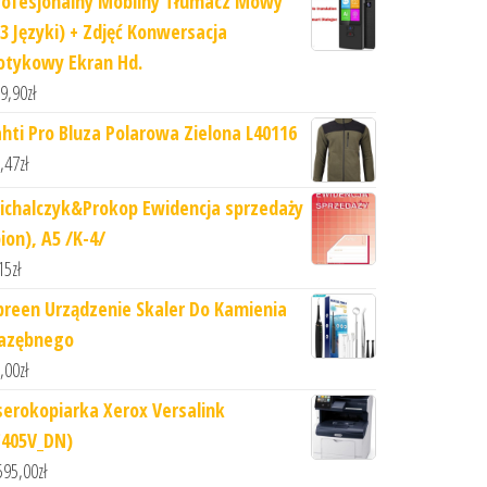
rofesjonalny Mobilny Tłumacz Mowy
73 Języki) + Zdjęć Konwersacja
otykowy Ekran Hd.
9,90
zł
ahti Pro Bluza Polarowa Zielona L40116
,47
zł
ichalczyk&Prokop Ewidencja sprzedaży
ion), A5 /K-4/
15
zł
preen Urządzenie Skaler Do Kamienia
azębnego
,00
zł
serokopiarka Xerox Versalink
C405V_DN)
595,00
zł