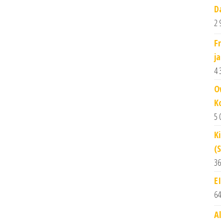
D
2 
F
j
4 
O
K
5 
K
(
36
E
64
A