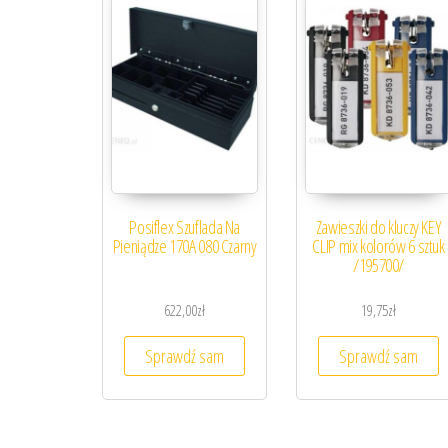
Posiflex Szuflada Na
Zawieszki do kluczy KEY
Pieniądze 170A 080 Czarny
CLIP mix kolorów 6 sztuk
/195700/
622,00
zł
19,75
zł
Sprawdź sam
Sprawdź sam