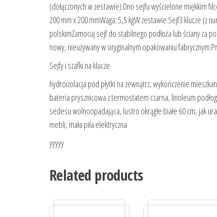
(dołączonych w zestawie).Dno sejfu wyścielone miękkim fil
200 mm x 200 mmWaga: 5,5 kgW zestawie:Sejf3 klucze (z nu
polskimZamocuj sejf do stabilnego podłoża lub ściany za 
nowy, nieużywany w oryginalnym opakowaniu fabrycznym.Pro
Sejfy i szafki na klucze
hydroizolacja pod płytki na zewnątrz, wykończenie mieszka
bateria prysznicowa z termostatem czarna, linoleum podłog
sedesu wolnoopadająca, lustro okrągłe białe 60 cm, jak ur
mebli, mała piła elektryczna
yyyyy
Related products