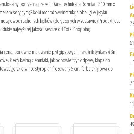
cem.Idealny pomysł na prezent.Dane techniczne:Rozmiar : 310 mm x
L
merem seryjnym)2 kołki montażoweinstrukcja obsługi w języku
A
pomocą dwóch solidnych kołków (dołączonych w zestawie).Produkt jest
7 
dukty najwyższej jakości zawsze od Total Shopping
P
61
nia cena, ponowne malowanie płyt gipsowych, narożnik tynkarski 3m,
F
owe, kiedy kwitną ziemniaki, jak odpowietrzyć odpływ, klapa do
1 
atować gorzkie wino, styropian frezowany 5 cm, farba akrylowa do
P
2 
K
11
D
49