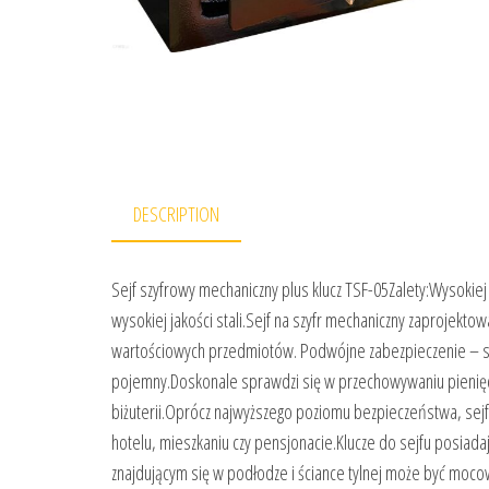
DESCRIPTION
Sejf szyfrowy mechaniczny plus klucz TSF-05Zalety:Wysokiej
wysokiej jakości stali.Sejf na szyfr mechaniczny zaprojekto
wartościowych przedmiotów. Podwójne zabezpieczenie – szyfr
pojemny.Doskonale sprawdzi się w przechowywaniu pienięd
biżuterii.Oprócz najwyższego poziomu bezpieczeństwa, sej
hotelu, mieszkaniu czy pensjonacie.Klucze do sejfu posiad
znajdującym się w podłodze i ściance tylnej może być moco