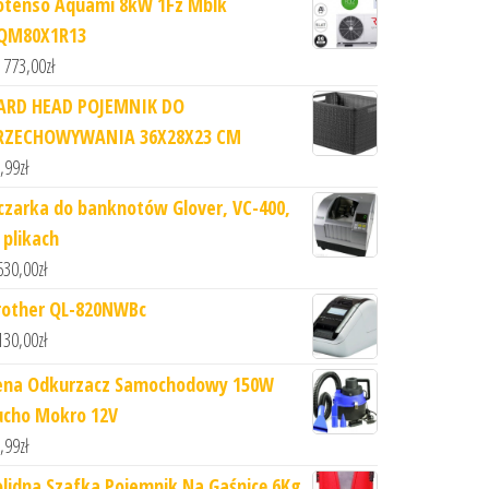
otenso Aquami 8kW 1Fz Mblk
QM80X1R13
 773,00
zł
ARD HEAD POJEMNIK DO
RZECHOWYWANIA 36X28X23 CM
,99
zł
iczarka do banknotów Glover, VC-400,
 plikach
630,00
zł
rother QL-820NWBc
130,00
zł
ena Odkurzacz Samochodowy 150W
ucho Mokro 12V
,99
zł
olidna Szafka Pojemnik Na Gaśnicę 6Kg