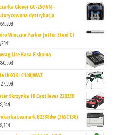
iczarka Glover GC-250 VN -
utoryzowana dystrybucja
959,00
zł
ióro Wieczne Parker Jotter Steel Ct
,20
zł
awag Lite Kasa Fiskalna
350,00
zł
iła HiKOKI C10RJWAZ
127,99
zł
eter Skrzynka 18 Cantilever 220239
8,94
zł
rukarka Lexmark B2338dw (36SC130)
8,15
zł