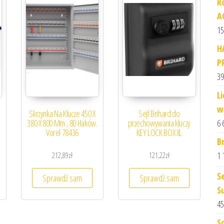
R
A
15
H
P
39
L
w
Skrzynka Na Klucze 450 X
Sejf Brihard do
6 
380 X 800 Mm , 80 Haków.
przechowywania kluczy
Vorel 78436
KEY LOCK BOX XL
B
1 
212,89
zł
121,22
zł
S
Sprawdź sam
Sprawdź sam
S
45
S