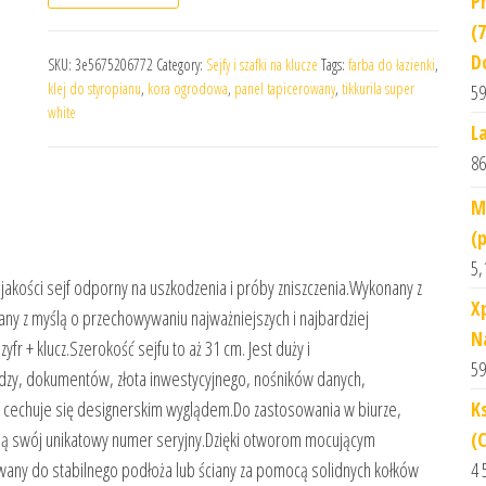
P
(
D
SKU:
3e5675206772
Category:
Sejfy i szafki na klucze
Tags:
farba do łazienki
,
klej do styropianu
,
kora ogrodowa
,
panel tapicerowany
,
tikkurila super
59
white
L
86
M
(p
5,
 jakości sejf odporny na uszkodzenia i próby zniszczenia.Wykonany z
X
wany z myślą o przechowywaniu najważniejszych i najbardziej
N
 + klucz.Szerokość sejfu to aż 31 cm. Jest duży i
59
zy, dokumentów, złota inwestycyjnego, nośników danych,
K
f cechuje się designerskim wyglądem.Do zastosowania w biurze,
(
ają swój unikatowy numer seryjny.Dzięki otworom mocującym
4 
wany do stabilnego podłoża lub ściany za pomocą solidnych kołków