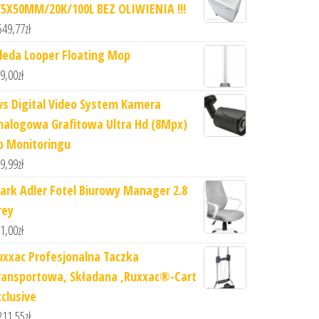
/5X50MM/20K/100L BEZ OLIWIENIA !!!
549,77
zł
ileda Looper Floating Mop
9,00
zł
vs Digital Video System Kamera
nalogowa Grafitowa Ultra Hd (8Mpx)
o Monitoringu
9,99
zł
ark Adler Fotel Biurowy Manager 2.8
rey
1,00
zł
uxxac Profesjonalna Taczka
ransportowa, Składana ,Ruxxac®-Cart
xclusive
211,55
zł