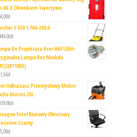
p-6X Z Okienkiem Tworzywo
4,00
zł
archer S 550 1.766-200.0
949,00
zł
ampa Do Projektora Acer H6512Bd+
ryginalna Lampa Bez Modułu
MCJQ011003)
1,56
zł
ein Odkurzacz Przemysłowy Mokro
ucho Dustex 25L
339,86
zł
exagon Fotel Biurowy Obrotowy
xecutive Czarny
5,00
zł