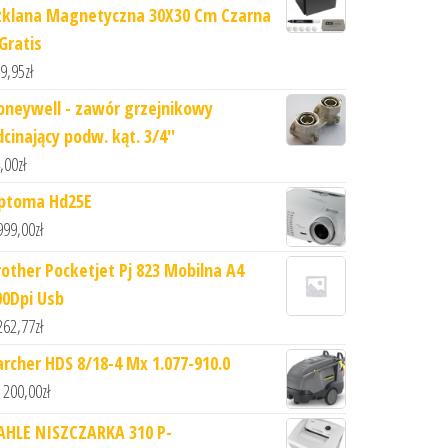
zklana Magnetyczna 30X30 Cm Czarna
Gratis
9,95
zł
oneywell - zawór grzejnikowy
cinający podw. kąt. 3/4''
,00
zł
ptoma Hd25E
999,00
zł
rother Pocketjet Pj 823 Mobilna A4
00Dpi Usb
262,77
zł
archer HDS 8/18-4 Mx 1.077-910.0
 200,00
zł
AHLE NISZCZARKA 310 P-