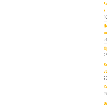
S
+ 
16
H
od
34
O
2 
B
3
2 
K
19
D