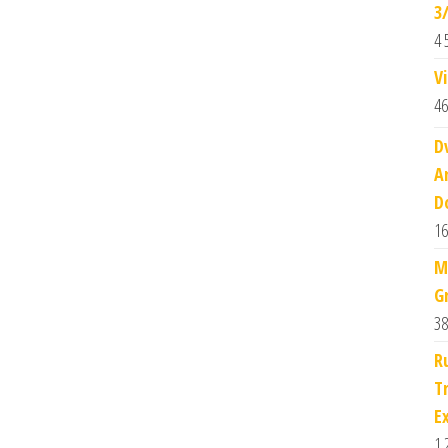
3
4 
V
46
D
A
D
16
M
G
38
R
T
E
1 