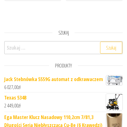
SZUKAJ
Szukaj:
PRODUKTY
Jack Stebnówka 5559G automat z odkrawaczem
6 027,00
zł
Texas 534B
2 449,00
zł
Ega Master Klucz Nasadowy 110,2cm 7/81,3
Długości Seria Niebłyszcząca Cu-Be (6 Krawędzi)