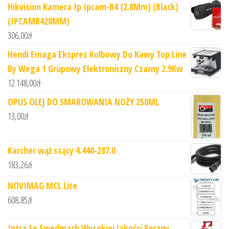
Hikvision Kamera Ip Ipcam-B4 (2.8Mm) (Black)
(IPCAMB428MM)
306,00
zł
Hendi Emaga Ekspres Kolbowy Do Kawy Top Line
By Wega 1 Grupowy Elektroniczny Czarny 2.9Kw
12 148,00
zł
OPUS OLEJ DO SMAROWANIA NOŻY 250ML
13,00
zł
Karcher wąż ssący 4.440-287.0
183,26
zł
NOVIMAG MCL Lite
608,85
zł
Intra.Se Swedmach Wysokiej Jakości Ręczny