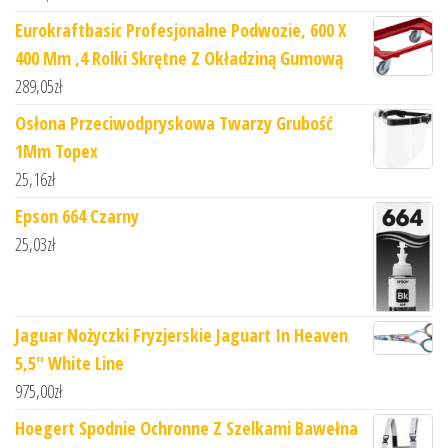
Eurokraftbasic Profesjonalne Podwozie, 600 X
400 Mm ,4 Rolki Skrętne Z Okładziną Gumową
289,05
zł
Osłona Przeciwodpryskowa Twarzy Grubość
1Mm Topex
25,16
zł
Epson 664 Czarny
25,03
zł
Jaguar Nożyczki Fryzjerskie Jaguart In Heaven
5,5" White Line
975,00
zł
Hoegert Spodnie Ochronne Z Szelkami Bawełna