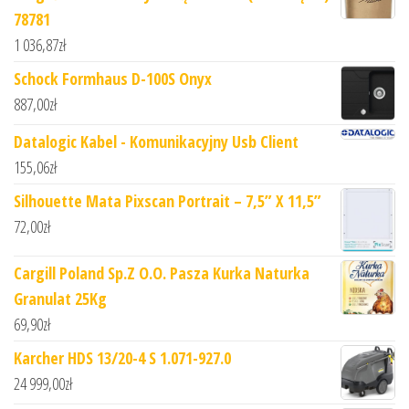
78781
1 036,87
zł
Schock Formhaus D-100S Onyx
887,00
zł
Datalogic Kabel - Komunikacyjny Usb Client
155,06
zł
Silhouette Mata Pixscan Portrait – 7,5” X 11,5”
72,00
zł
Cargill Poland Sp.Z O.O. Pasza Kurka Naturka
Granulat 25Kg
69,90
zł
Karcher HDS 13/20-4 S 1.071-927.0
24 999,00
zł