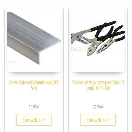
Cezar Kątownik Aluminiowy 200
Stanley zestaw szczypiec Basic 3
5×3
sztuki. 0-84-892
89,99
zł
77,54
zł
Sprawdź sam
Sprawdź sam