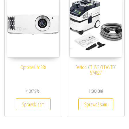
Optoma Uhd38X
Festool CT 15 E CLEANTEC
574827
4 687,97
zł
1 500,00
zł
Sprawdź sam
Sprawdź sam