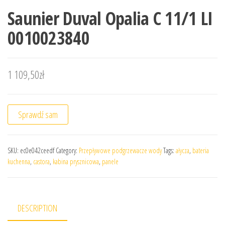
Saunier Duval Opalia C 11/1 LI
0010023840
1 109,50
zł
Sprawdź sam
SKU:
ec0e042ceedf
Category:
Przepływowe podgrzewacze wody
Tags:
ałycza
,
bateria
kuchenna
,
castora
,
kabina prysznicowa
,
panele
DESCRIPTION