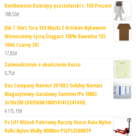
Kombinezon Dziecięcy pszczelarski r. 158 Prezent
188,50
zł
Jhk T Shirt Tsra 150 Męski Z Krótkim Rękawem
Wzmocniony Lycrą Ściągacz 100% Bawełna 155
160G Czarny 3Xl
17,83
zł
Zaświadczenie o ukończeniu kursu
0,75
zł
Das Company Namiot 3X10X2 Solidny Namiot
Magazynowy-Garażowy Summer/Pe 30M2
3x10x2M (D035K0A1000141412241410)
4 115,19
zł
Ps Lift Wózek Paletowy Ręczny Huzar Koła Nylon
Rolki Nylon Widły 800Mm PSLPS2580NTP