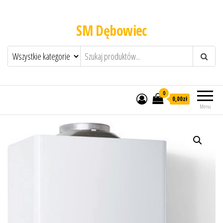
SM Dębowiec
0
0,00zł
Menu