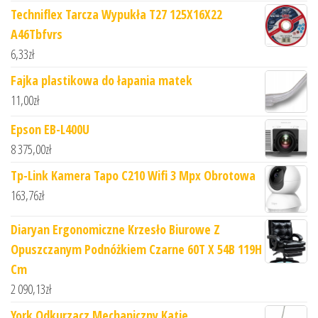
Techniflex Tarcza Wypukła T27 125X16X22
A46Tbfvrs
6,33
zł
Fajka plastikowa do łapania matek
11,00
zł
Epson EB-L400U
8 375,00
zł
Tp-Link Kamera Tapo C210 Wifi 3 Mpx Obrotowa
163,76
zł
Diaryan Ergonomiczne Krzesło Biurowe Z
Opuszczanym Podnóżkiem Czarne 60T X 54B 119H
Cm
2 090,13
zł
York Odkurzacz Mechaniczny Katie