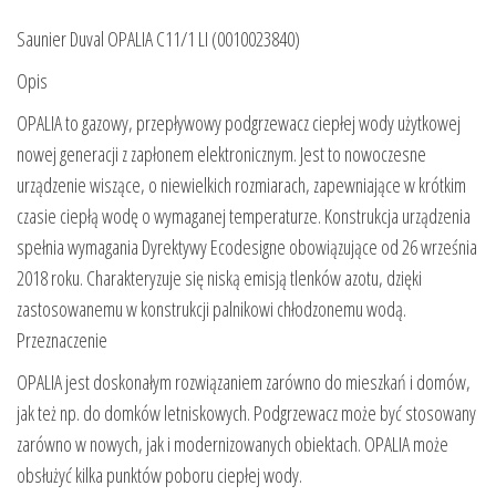
Saunier Duval OPALIA C11/1 LI (0010023840)
Opis
OPALIA to gazowy, przepływowy podgrzewacz ciepłej wody użytkowej
nowej generacji z zapłonem elektronicznym. Jest to nowoczesne
urządzenie wiszące, o niewielkich rozmiarach, zapewniające w krótkim
czasie ciepłą wodę o wymaganej temperaturze. Konstrukcja urządzenia
spełnia wymagania Dyrektywy Ecodesigne obowiązujące od 26 września
2018 roku. Charakteryzuje się niską emisją tlenków azotu, dzięki
zastosowanemu w konstrukcji palnikowi chłodzonemu wodą.
Przeznaczenie
OPALIA jest doskonałym rozwiązaniem zarówno do mieszkań i domów,
jak też np. do domków letniskowych. Podgrzewacz może być stosowany
zarówno w nowych, jak i modernizowanych obiektach. OPALIA może
obsłużyć kilka punktów poboru ciepłej wody.