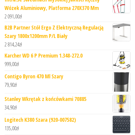
Wózek Aluminiowy, Platforma 270X370 Mm
2 091,00
zł
B2B Partner Stół Ergo Z Elektryczną Regulacją
Szary 1800x1200mm P/L Biały
2 814,24
zł
Karcher WD 6 P Premium 1.348-272.0
999,00
zł
Contigo Byron 470 Ml Szary
79,90
zł
Stanley Wkrętak z końcówkami 70885
34,90
zł
Logitech K380 Szara (920-007582)
135,00
zł