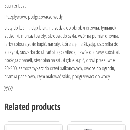
Saunier Duval
Przepływowe podgrzewacze wody
blaty do kuchni, dąb khaki, narzedzia do obrobki drewna, tymianek
sadzonki, montaz toalety, skrobak do szkła, wzór na pomiar drewna,
farby colours gdzie kupić, narzuty, które się nie ślizgają, uszczelka do
abisynki, suszarka do ubrań stojąca vileda, nawóz do trawy substral,
podłoga z paneli, styropian na sztuki gdzie kupić, drzwi przesuwne
80×200, samozamykacz do drzwi balkonowych, owoce do ogrodu,
bramka panelowa, czym malować szkło, podgrzewacz do wody
yyyyy
Related products