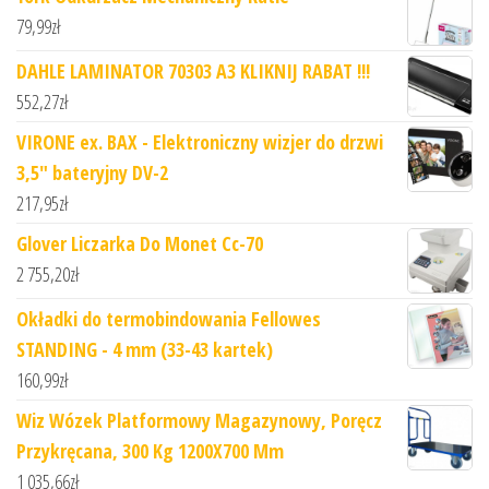
79,99
zł
DAHLE LAMINATOR 70303 A3 KLIKNIJ RABAT !!!
552,27
zł
VIRONE ex. BAX - Elektroniczny wizjer do drzwi
3,5" bateryjny DV-2
217,95
zł
Glover Liczarka Do Monet Cc-70
2 755,20
zł
Okładki do termobindowania Fellowes
STANDING - 4 mm (33-43 kartek)
160,99
zł
Wiz Wózek Platformowy Magazynowy, Poręcz
Przykręcana, 300 Kg 1200X700 Mm
1 035,66
zł