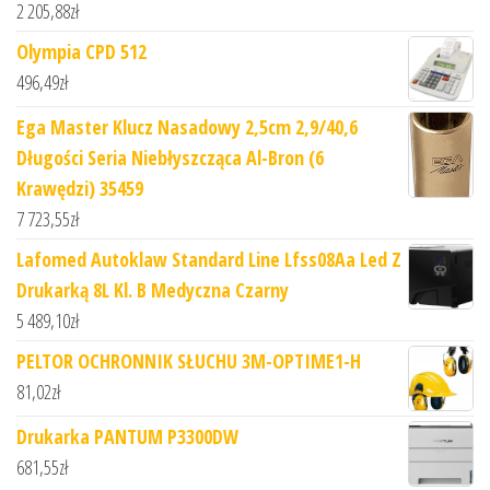
2 205,88
zł
Olympia CPD 512
496,49
zł
Ega Master Klucz Nasadowy 2,5cm 2,9/40,6
Długości Seria Niebłyszcząca Al-Bron (6
Krawędzi) 35459
7 723,55
zł
Lafomed Autoklaw Standard Line Lfss08Aa Led Z
Drukarką 8L Kl. B Medyczna Czarny
5 489,10
zł
PELTOR OCHRONNIK SŁUCHU 3M-OPTIME1-H
81,02
zł
Drukarka PANTUM P3300DW
681,55
zł