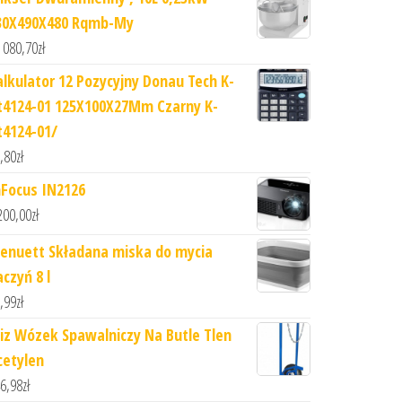
30X490X480 Rqmb-My
 080,70
zł
alkulator 12 Pozycyjny Donau Tech K-
t4124-01 125X100X27Mm Czarny K-
t4124-01/
,80
zł
nFocus IN2126
200,00
zł
enuett Składana miska do mycia
czyń 8 l
,99
zł
iz Wózek Spawalniczy Na Butle Tlen
cetylen
6,98
zł