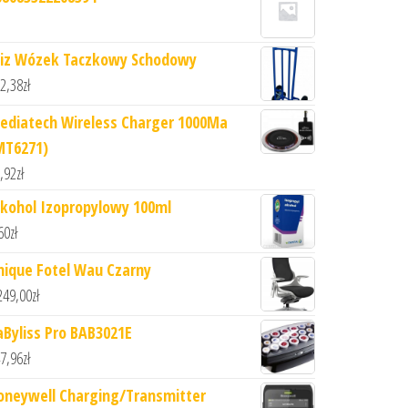
iz Wózek Taczkowy Schodowy
2,38
zł
ediatech Wireless Charger 1000Ma
MT6271)
,92
zł
lkohol Izopropylowy 100ml
60
zł
nique Fotel Wau Czarny
249,00
zł
aByliss Pro BAB3021E
7,96
zł
oneywell Charging/Transmitter