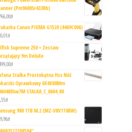
canner (Pm9600Sr433Rb)
766,00
zł
rukarka Canon PIXMA G1520 (4469C006)
0,01
zł
ilfisk Supreme 250 + Zestaw
przątający 9m DeluXe
499,00
zł
afana Stalka Prostokątna Hss Nóż
okarski Oprawkowy 6X4X80Mm
060480Sw7M STALKA_C_0604_80
,55
zł
amsung 980 1TB M.2 (MZ-V8V1T0BW)
9,96
zł
08683522208594"