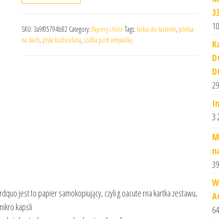
3
10
SKU:
3a9f05794b82
Category:
Papiery i folie
Tags:
farba do łazienki
,
pleksa
na dach
,
płyta budowlana
,
szafka pod umywalkę
K
D
D
29
I
3 
M
na
39
W
dquo jest to papier samokopiujący, czyli g oacute rna kartka zestawu,
A
mikro kapsli
64