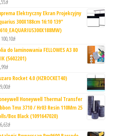
,55
zł
uprema Elektryczny Ekran Projekcyjny
quarius 300X188cm 16:10 139"
1610_EAQUARIUS300X188MW)
 100,10
zł
olia do laminowania FELLOWES A3 80
IK (5602201)
,99
zł
uzaro Rocket 4.0 (HZROCKET40)
9,00
zł
oneywell Honeywell Thermal Transfer
ibbon Tmx 3710 / Hr03 Resin 110Mm 25
olls/Box Black (1091647020)
6,63
zł
atalogic Powerscan Pm9600 Barcode