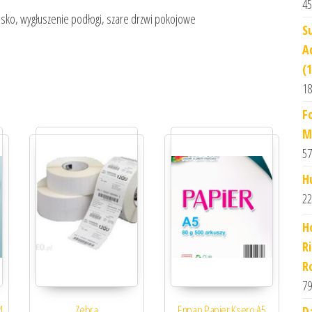
45
wisko, wygłuszenie podłogi, szare drzwi pokojowe
S
A
(
18
F
M
57
H
22
H
R
R
79
4
Zebra
Enpap Papier Ksero A5
D