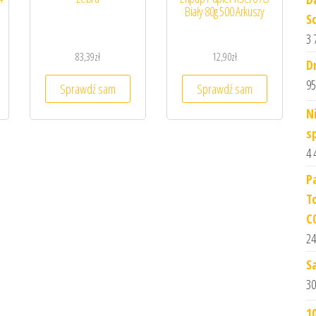
Biały 80g 500 Arkuszy
S
3 
83,39
zł
12,90
zł
D
95
Sprawdź sam
Sprawdź sam
N
s
4 
P
T
C
24
S
30
1