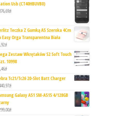
tation Usb (CT40HBUVB0)
076,69
zł
erlitz Teczka Z Gumką A5 Szeroka 4Cm
p Easy Orga Transparentna Biała
,92
zł
ega Zestaw Wkrętaków S2 Soft Touch
Szt. 10998
,46
zł
ebra Tc21/Tc26 20-Slot Batt Charger
440,97
zł
amsung Galaxy A51 SM-A515 4/128GB
zarny
299,00
zł