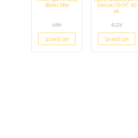
80mm x 100m
Emerson 210×297 ,100
ark.
6,69
zł
43,22
zł
Sprawdź sam
Sprawdź sam