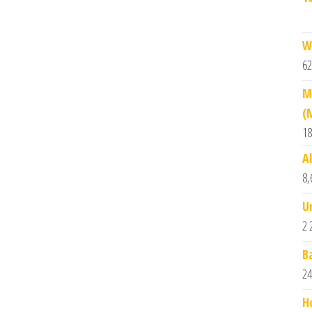
W
62
M
(
18
A
8,
U
2 
B
24
H