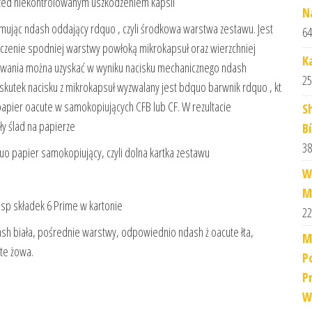
rzed niekontrolowanym uszkodzeniem kapsli
N
mując ndash oddający rdquo , czyli środkowa warstwa zestawu. Jest
64
eczenie spodniej warstwy powłoką mikrokapsuł oraz wierzchniej
K
owania można uzyskać w wyniku nacisku mechanicznego ndash
25
 skutek nacisku z mikrokapsuł wyzwalany jest bdquo barwnik rdquo , kt
apier oacute w samokopiujących CFB lub CF. W rezultacie
S
y ślad na papierze
Bí
38
o papier samokopiujący, czyli dolna kartka zestawu
W
M
p składek 6 Prime w kartonie
22
sh biała, pośrednie warstwy, odpowiednio ndash ż oacute łta,
M
ute żowa.
P
P
W