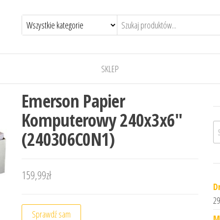
SKLEP
Emerson Papier
Komputerowy 240x3x6″
Sz
(240306C0N1)
159,99
zł
D
29
Sprawdź sam
M