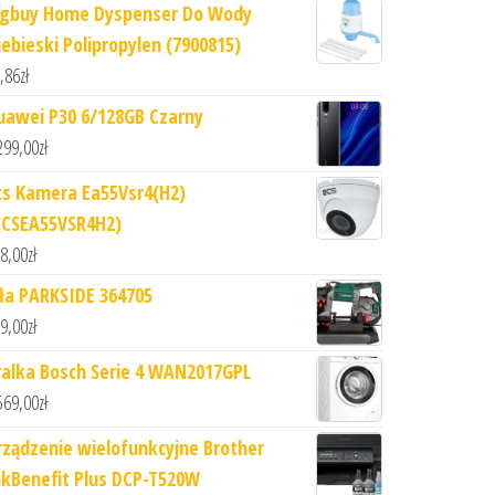
igbuy Home Dyspenser Do Wody
iebieski Polipropylen (7900815)
,86
zł
uawei P30 6/128GB Czarny
299,00
zł
cs Kamera Ea55Vsr4(H2)
BCSEA55VSR4H2)
8,00
zł
iła PARKSIDE 364705
9,00
zł
ralka Bosch Serie 4 WAN2017GPL
569,00
zł
rządzenie wielofunkcyjne Brother
nkBenefit Plus DCP-T520W