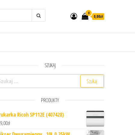
0
0,00zł
SZUKAJ
ukaj:
PRODUKTY
rukarka Ricoh SP112E (407428)
9,00
zł
ikser Dwuramienny , 10L 0,25kW