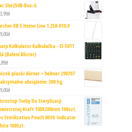
ac She250B-Box-G
3,99
zł
archer KB 5 Home Line 1.258-010.0
9,00
zł
harp Kalkulator Kalkulačka - El-501T
lá (Balení Blister)
,89
zł
ózek płaski dörner + helmer 290707
aksymalne obciążenie: 300 kg
9,00
zł
icrostop Torby Do Sterylizacji
owietrznej Kraft 100X200mm 100szt.
ro Sterilization Pouch With Indicator
hite 100Szt.