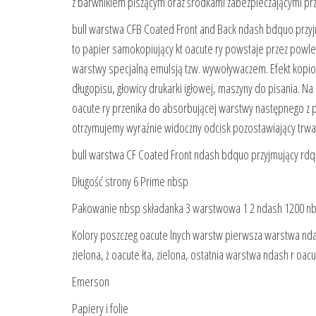
z barwnikiem piszącym oraz środkami zabezpieczającymi p
bull warstwa CFB Coated Front and Back ndash bdquo przyj
to papier samokopiujący kt oacute ry powstaje przez powl
warstwy specjalną emulsją tzw. wywoływaczem. Efekt kopi
długopisu, głowicy drukarki igłowej, maszyny do pisania. Na
oacute ry przenika do absorbującej warstwy następnego z p
otrzymujemy wyraźnie widoczny odcisk pozostawiający trwał
bull warstwa CF Coated Front ndash bdquo przyjmujący rdqu
Długość strony 6 Prime nbsp
Pakowanie nbsp składanka 3 warstwowa 1 2 ndash 1200 nbs
Kolory poszczeg oacute lnych warstw pierwsza warstwa nda
zielona, ż oacute łta, zielona, ostatnia warstwa ndash r oac
Emerson
Papiery i folie