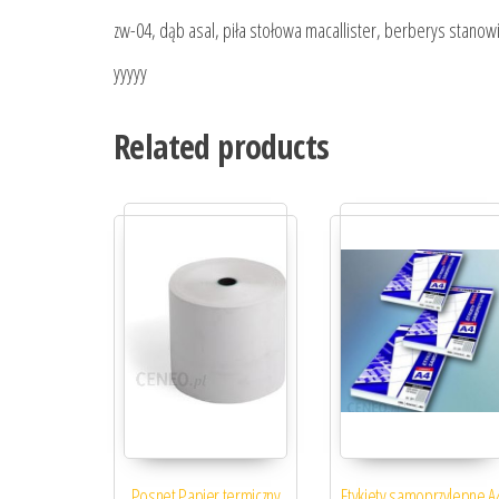
zw-04, dąb asal, piła stołowa macallister, berberys stano
yyyyy
Related products
Posnet Papier termiczny
Etykiety samoprzylepne A