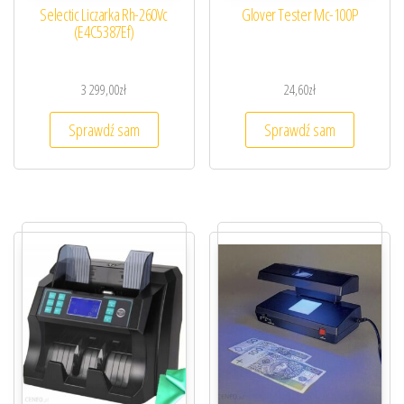
Selectic Liczarka Rh-260Vc
Glover Tester Mc-100P
(E4C5387Ef)
3 299,00
zł
24,60
zł
Sprawdź sam
Sprawdź sam