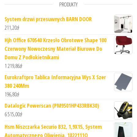
PRODUKTY
System drzwi przesuwnych BARN DOOR
211,20
zł
Hjh Office 670540 Krzesło Obrotowe Shape 100
Czerwony Nowoczesny Materiał Biurowe Do
Domu Z Podłokietnikami
1 219,86
zł
Eurokraftpro Tablica Informacyjna Wys X Szer
380 240Mm
196,80
zł
Datalogic Powerscan (PM9501HP433RBK30)
6 515,00
zł
Hsm Niszczarka Securio B32, 1,9X15, System
Automatycznego Oliwienia, 1822111O