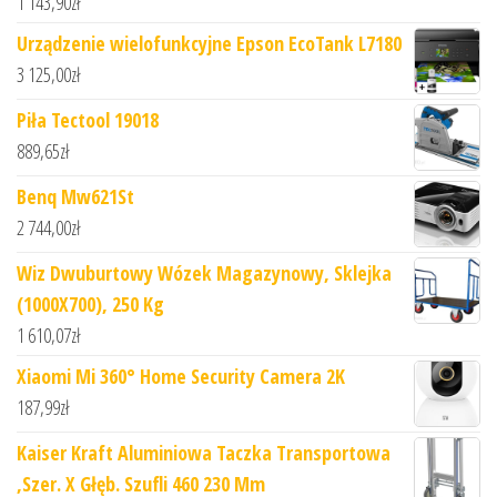
1 143,90
zł
Urządzenie wielofunkcyjne Epson EcoTank L7180
3 125,00
zł
Piła Tectool 19018
889,65
zł
Benq Mw621St
2 744,00
zł
Wiz Dwuburtowy Wózek Magazynowy, Sklejka
(1000X700), 250 Kg
1 610,07
zł
Xiaomi Mi 360° Home Security Camera 2K
187,99
zł
Kaiser Kraft Aluminiowa Taczka Transportowa
,Szer. X Głęb. Szufli 460 230 Mm