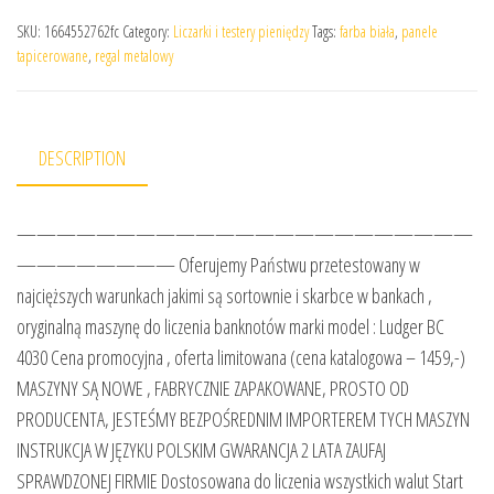
SKU:
1664552762fc
Category:
Liczarki i testery pieniędzy
Tags:
farba biała
,
panele
tapicerowane
,
regal metalowy
DESCRIPTION
———————————————————————
———————— Oferujemy Państwu przetestowany w
najcięższych warunkach jakimi są sortownie i skarbce w bankach ,
oryginalną maszynę do liczenia banknotów marki model : Ludger BC
4030 Cena promocyjna , oferta limitowana (cena katalogowa – 1459,-)
MASZYNY SĄ NOWE , FABRYCZNIE ZAPAKOWANE, PROSTO OD
PRODUCENTA, JESTEŚMY BEZPOŚREDNIM IMPORTEREM TYCH MASZYN
INSTRUKCJA W JĘZYKU POLSKIM GWARANCJA 2 LATA ZAUFAJ
SPRAWDZONEJ FIRMIE Dostosowana do liczenia wszystkich walut Start