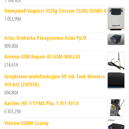
7 384,92
zł
Honeywell Vuquest 3320g Zestaw 3320G-5USBX-0
1 053,99
zł
Aclas Drukarka Paragonowa Aclas Pp7X
899,00
zł
Antena GSM Ropam AT-GSM-WALL20
214,61
zł
Urządzenie wielofunkcyjne HP Ink Tank Wireless
419 AiO (Z6Z97A)
694,80
zł
Karcher HD 7/17 MX Plus 1.151-931.0
6 301,29
zł
Vivicine V200H Czarny