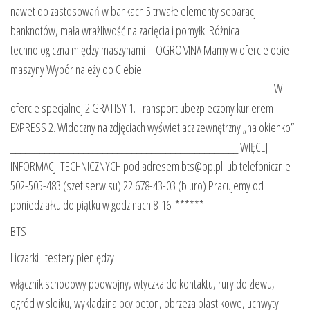
nawet do zastosowań w bankach 5 trwałe elementy separacji
banknotów, mała wrażliwość na zacięcia i pomyłki Różnica
technologiczna między maszynami – OGROMNA Mamy w ofercie obie
maszyny Wybór należy do Ciebie.
______________________________________________________ W
ofercie specjalnej 2 GRATISY 1. Transport ubezpieczony kurierem
EXPRESS 2. Widoczny na zdjęciach wyświetlacz zewnętrzny „na okienko”
_______________________________________________ WIĘCEJ
INFORMACJI TECHNICZNYCH pod adresem bts@op.pl lub telefonicznie
502-505-483 (szef serwisu) 22 678-43-03 (biuro) Pracujemy od
poniedziałku do piątku w godzinach 8-16. ******
BTS
Liczarki i testery pieniędzy
włącznik schodowy podwojny, wtyczka do kontaktu, rury do zlewu,
ogród w sloiku, wykladzina pcv beton, obrzeza plastikowe, uchwyty