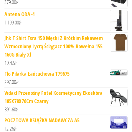
379,00
zł
Antena ODA-4
1 199,00
zł
Jhk T Shirt Tsra 150 Męski Z Krótkim Rękawem
Wzmocniony Lycrą Ściągacz 100% Bawełna 155
160G Biały Xl
19,42
zł
Flo Pilarka Łańcuchowa T79675
297,00
zł
Vidaxl Przenośny Fotel Kosmetyczny Ekoskóra
185X78X76Cm Czarny
891,60
zł
POCZTOWA KSIĄŻKA NADAWCZA A5
12,26
zł