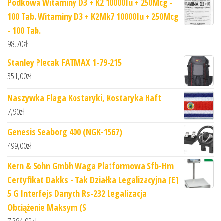
Podkowa Witaminy D3 + K2 10000Iu + 250Mcg -
100 Tab. Witaminy D3 + K2Mk7 10000Iu + 250Mcg
- 100 Tab.
98,70
zł
Stanley Plecak FATMAX 1-79-215
351,00
zł
Naszywka Flaga Kostaryki, Kostaryka Haft
7,90
zł
Genesis Seaborg 400 (NGK-1567)
499,00
zł
Kern & Sohn Gmbh Waga Platformowa Sfb-Hm
Certyfikat Dakks - Tak Działka Legalizacyjna [E]
5 G Interfejs Danych Rs-232 Legalizacja
Obciążenie Maksym (S