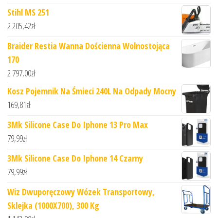
Stihl MS 251
2 205,42
zł
Braider Restia Wanna Dościenna Wolnostojąca
170
2 797,00
zł
Kosz Pojemnik Na Śmieci 240L Na Odpady Mocny
169,81
zł
3Mk Silicone Case Do Iphone 13 Pro Max
79,99
zł
3Mk Silicone Case Do Iphone 14 Czarny
79,99
zł
Wiz Dwuporęczowy Wózek Transportowy,
Sklejka (1000X700), 300 Kg