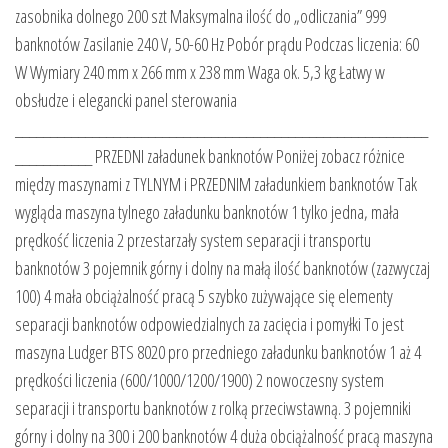
zasobnika dolnego 200 szt Maksymalna ilość do „odliczania” 999
banknotów Zasilanie 240 V, 50-60 Hz Pobór prądu Podczas liczenia: 60
W Wymiary 240 mm x 266 mm x 238 mm Waga ok. 5,3 kg Łatwy w
obsłudze i elegancki panel sterowania
___________________________________________________________
___________ PRZEDNI załadunek banknotów Poniżej zobacz różnice
między maszynami z TYLNYM i PRZEDNIM załadunkiem banknotów Tak
wygląda maszyna tylnego załadunku banknotów 1 tylko jedna, mała
prędkość liczenia 2 przestarzały system separacji i transportu
banknotów 3 pojemnik górny i dolny na małą ilość banknotów (zazwyczaj
100) 4 mała obciążalność pracą 5 szybko zużywające się elementy
separacji banknotów odpowiedzialnych za zacięcia i pomyłki To jest
maszyna Ludger BTS 8020 pro przedniego załadunku banknotów 1 aż 4
prędkości liczenia (600/1000/1200/1900) 2 nowoczesny system
separacji i transportu banknotów z rolką przeciwstawną. 3 pojemniki
górny i dolny na 300 i 200 banknotów 4 duża obciążalność pracą maszyna