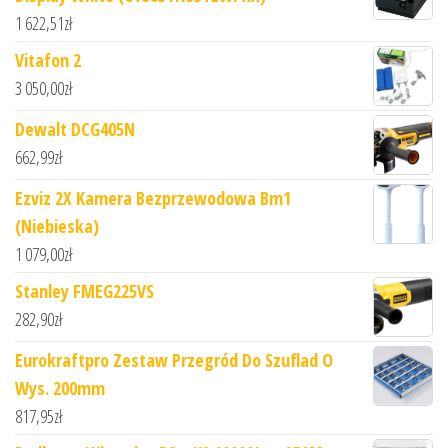
1 622,51
zł
Vitafon 2
3 050,00
zł
Dewalt DCG405N
662,99
zł
Ezviz 2X Kamera Bezprzewodowa Bm1
(Niebieska)
1 079,00
zł
Stanley FMEG225VS
282,90
zł
Eurokraftpro Zestaw Przegród Do Szuflad O
Wys. 200mm
817,95
zł