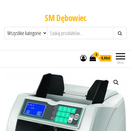
SM Dębowiec
0
0,00zł
Menu