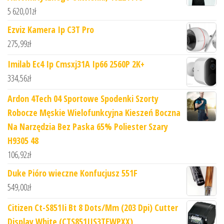
5 620,01
zł
Ezviz Kamera Ip C3T Pro
275,99
zł
Imilab Ec4 Ip Cmsxj31A Ip66 2560P 2K+
334,56
zł
Ardon 4Tech 04 Sportowe Spodenki Szorty
Robocze Męskie Wielofunkcyjna Kieszeń Boczna
Na Narzędzia Bez Paska 65% Poliester Szary
H9305 48
106,92
zł
Duke Pióro wieczne Konfucjusz 551F
549,00
zł
Citizen Ct-S851Ii Bt 8 Dots/Mm (203 Dpi) Cutter
Display White (CTS851IIS3TEWPXX)