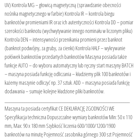
UV) Kontrola MG – głowicą magnetyczną (sprawdzanie obecności
nośnika magnetycznego w farbie) Kontrola IR – kontrola biegu
banknotów promieniami IR oraz ich autentyczności Kontrola DD – pomiar
szerokości banknotu (wychwytywanie innego nominału w liczonym pliku)
Kontrola DEN – intensywności przenikania promieni przez banknot
(banknot podwójny, za gruby, za cienki) Kontrola HALF – wykrywanie
połówek banknotów przedartych banknotów Maszyna posiada także
funkcje AUTO – do wyboru automatyczny lub ręczny start maszyny BATCH
– maszyna posiada funkcję odliczania – kładziemy plik 100 banknotów i
każemy maszynie odliczyć np. 37 sztuk. ADD – maszyna posiada funkcję
dodawania – sumuje kolejne kładzione pliki banknotów.
__________________________________________________________
Maszyna ta posiada certyfikat CE DEKLARACJĘ ZGODNOŚCI WE
Specyfikacja techniczna Dopuszczalne wymiary banknotów Min: 50 x 110
mm, Max: 90 x 180 mm Szybkość liczenia 600/1000/1200/1900
banknotów na minutę Pojemność zasobnika górnego 300 szt Pojemność