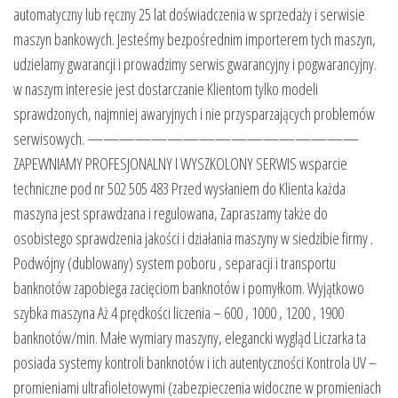
automatyczny lub ręczny 25 lat doświadczenia w sprzedaży i serwisie
maszyn bankowych. Jesteśmy bezpośrednim importerem tych maszyn,
udzielamy gwarancji i prowadzimy serwis gwarancyjny i pogwarancyjny.
w naszym interesie jest dostarczanie Klientom tylko modeli
sprawdzonych, najmniej awaryjnych i nie przysparzających problemów
serwisowych. —————————————————
ZAPEWNIAMY PROFESJONALNY I WYSZKOLONY SERWIS wsparcie
techniczne pod nr 502 505 483 Przed wysłaniem do Klienta każda
maszyna jest sprawdzana i regulowana, Zapraszamy także do
osobistego sprawdzenia jakości i działania maszyny w siedzibie firmy .
Podwójny (dublowany) system poboru , separacji i transportu
banknotów zapobiega zacięciom banknotów i pomyłkom. Wyjątkowo
szybka maszyna Aż 4 prędkości liczenia – 600 , 1000 , 1200 , 1900
banknotów/min. Małe wymiary maszyny, elegancki wygląd Liczarka ta
posiada systemy kontroli banknotów i ich autentyczności Kontrola UV –
promieniami ultrafioletowymi (zabezpieczenia widoczne w promieniach