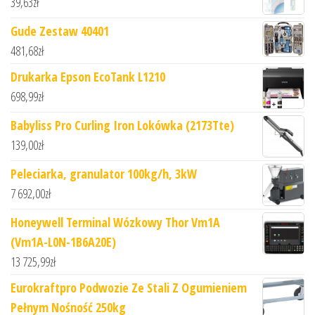
39,63
zł
Gude Zestaw 40401
481,68
zł
Drukarka Epson EcoTank L1210
698,99
zł
Babyliss Pro Curling Iron Lokówka (2173Tte)
139,00
zł
Peleciarka, granulator 100kg/h, 3kW
7 692,00
zł
Honeywell Terminal Wózkowy Thor Vm1A
(Vm1A-L0N-1B6A20E)
13 725,99
zł
Eurokraftpro Podwozie Ze Stali Z Ogumieniem
Pełnym Nośność 250kg