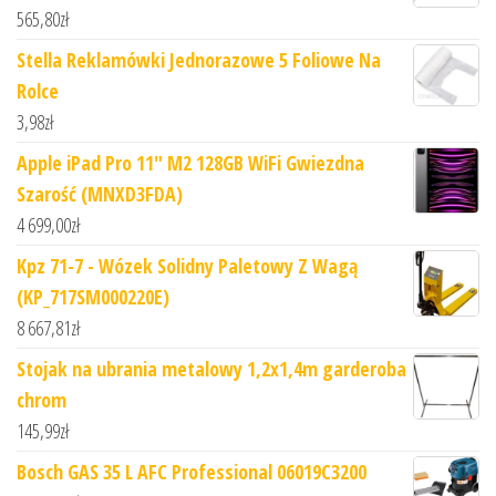
565,80
zł
Stella Reklamówki Jednorazowe 5 Foliowe Na
Rolce
3,98
zł
Apple iPad Pro 11" M2 128GB WiFi Gwiezdna
Szarość (MNXD3FDA)
4 699,00
zł
Kpz 71-7 - Wózek Solidny Paletowy Z Wagą
(KP_717SM000220E)
8 667,81
zł
Stojak na ubrania metalowy 1,2x1,4m garderoba
chrom
145,99
zł
Bosch GAS 35 L AFC Professional 06019C3200