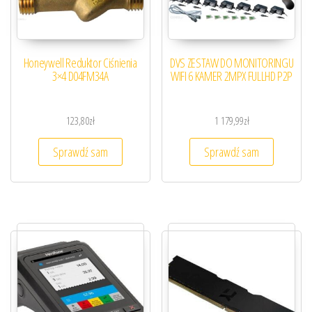
Honeywell Reduktor Ciśnienia
DVS ZESTAW DO MONITORINGU
3×4 D04FM34A
WIFI 6 KAMER 2MPX FULLHD P2P
123,80
zł
1 179,99
zł
Sprawdź sam
Sprawdź sam