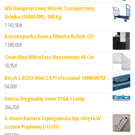
Wiz Dwuporęczowy Wózek Transportowy,
Sklejka (1000X700), 300 Kg
1 143,90
zł
Kserokopiarka Konica Minolta Bizhub 227
7 380,00
zł
Clean Mop Mikrofaza Kieszeniowy 40 Cm
18,95
zł
Bosch L-BOXX Mini 2.0 Professional 1600A007SF
54,00
zł
Konica Oryginalny toner 01GA Czarny
266,20
zł
G-Vision Kamera Szpiegowska Spy Ukryta W
Listwie Prądowej (IIIIIII)