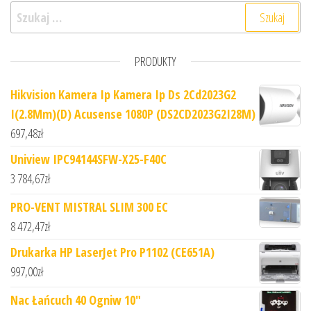
Szukaj:
PRODUKTY
Hikvision Kamera Ip Kamera Ip Ds 2Cd2023G2
I(2.8Mm)(D) Acusense 1080P (DS2CD2023G2I28M)
697,48
zł
Uniview IPC94144SFW-X25-F40C
3 784,67
zł
PRO-VENT MISTRAL SLIM 300 EC
8 472,47
zł
Drukarka HP LaserJet Pro P1102 (CE651A)
997,00
zł
Nac Łańcuch 40 Ogniw 10"