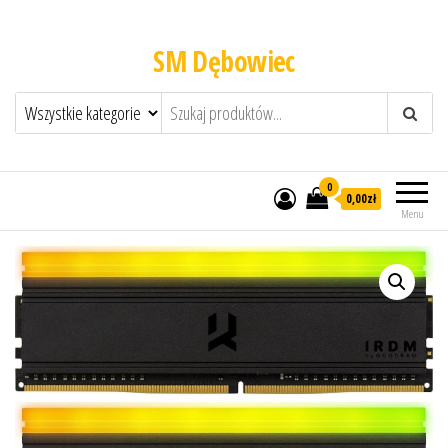
SM Dębowiec
0
0,00zł
Menu