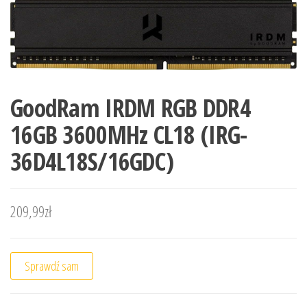
GoodRam IRDM RGB DDR4
16GB 3600MHz CL18 (IRG-
36D4L18S/16GDC)
209,99
zł
Sprawdź sam