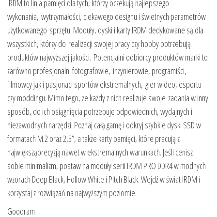
IRDM to linia pamięci dla tych, którzy oczekują najlepszego
wykonania, wytrzymałości, ciekawego designu i świetnych parametrów
użytkowanego sprzętu. Moduły, dyski i karty IRDM dedykowane są dla
wszystkich, którzy do realizacji swojej pracy czy hobby potrzebują
produktów najwyższej jakości. Potencjalni odbiorcy produktów marki to
zarówno profesjonalni fotografowie, inżynierowie, programiści,
filmowcy jak i pasjonaci sportów ekstremalnych, gier wideo, esportu
czy moddingu. Mimo tego, że każdy z nich realizuje swoje zadania w inny
sposób, do ich osiągnięcia potrzebuje odpowiednich, wydajnych i
niezawodnych narzędzi. Poznaj całą gamę i odkryj szybkie dyski SSD w
formatach M.2 oraz 2,5”, a także karty pamięci, które pracują z
największąprecyzją nawet w ekstremalnych warunkach. Jeśli cenisz
sobie minimalizm, postaw na moduły serii IRDM PRO DDR4 w modnych
wzorach Deep Black, Hollow White i Pitch Black. Wejdź w świat IRDM i
korzystaj z rozwiązań na najwyższym poziomie.
Goodram