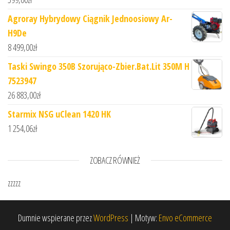
Agroray Hybrydowy Ciągnik Jednoosiowy Ar-
H9De
8 499,00
zł
Taski Swingo 350B Szorująco-Zbier.Bat.Lit 350M H
7523947
26 883,00
zł
Starmix NSG uClean 1420 HK
1 254,06
zł
ZOBACZ RÓWNIEŻ
zzzzz
Dumnie wspierane przez
WordPress
|
Motyw:
Envo eCommerce