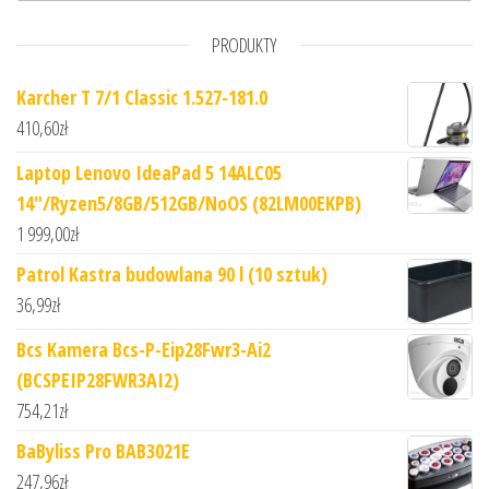
PRODUKTY
Karcher T 7/1 Classic 1.527-181.0
410,60
zł
Laptop Lenovo IdeaPad 5 14ALC05
14"/Ryzen5/8GB/512GB/NoOS (82LM00EKPB)
1 999,00
zł
Patrol Kastra budowlana 90 l (10 sztuk)
36,99
zł
Bcs Kamera Bcs-P-Eip28Fwr3-Ai2
(BCSPEIP28FWR3AI2)
754,21
zł
BaByliss Pro BAB3021E
247,96
zł