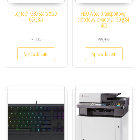
Logitech K380 Szara (920-
NEO Wózek transportowy,
007582)
schodowy, składany, 150kg 84-
402
135,00
zł
299,99
zł
Sprawdź sam
Sprawdź sam