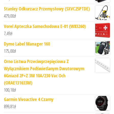
Stanley Odkurzacz Przemysłowy (SXVC25PTDE)
479,00
zł
Vorel Apteczka Samochodowa E-01 (W83260)
7,49
zł
Dymo Label Manager 160
175,00
zł
Orno Listwa Przeciwprzepięciowa Z
Wyłącznikiem Podświetlanym Dwutorowym
6Gniazd 2P+Z 3M 10A/230 Vac Och
(ORAE131633M)
100,18
zł
Garmin Vivoactive 4 Czarny
899,81
zł