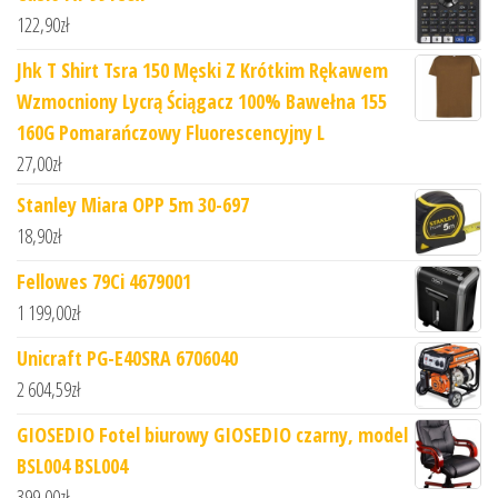
122,90
zł
Jhk T Shirt Tsra 150 Męski Z Krótkim Rękawem
Wzmocniony Lycrą Ściągacz 100% Bawełna 155
160G Pomarańczowy Fluorescencyjny L
27,00
zł
Stanley Miara OPP 5m 30-697
18,90
zł
Fellowes 79Ci 4679001
1 199,00
zł
Unicraft PG-E40SRA 6706040
2 604,59
zł
GIOSEDIO Fotel biurowy GIOSEDIO czarny, model
BSL004 BSL004
399,00
zł