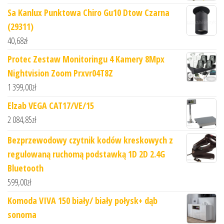
Sa Kanlux Punktowa Chiro Gu10 Dtow Czarna
(29311)
40,68
zł
Protec Zestaw Monitoringu 4 Kamery 8Mpx
Nightvision Zoom Prxvr04T8Z
1 399,00
zł
Elzab VEGA CAT17/VE/15
2 084,85
zł
Bezprzewodowy czytnik kodów kreskowych z
regulowaną ruchomą podstawką 1D 2D 2.4G
Bluetooth
599,00
zł
Komoda VIVA 150 biały/­ biały połysk+ dąb
sonoma