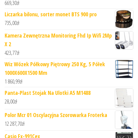
669,30
zł
Liczarka bilonu, sorter monet BTS 900 pro
735,00
zł
Kamera Zewnętrzna Monitoring Fhd Ip Wifi 2Mp
X 2
423,77
zł
Wiz Wózek Półkowy Piętrowy 250 Kg, 5 Półek
1000X600X1500 Mm
1 860,99
zł
Panta-Plast Stojak Na Ulotki A5 M1488
28,00
zł
Polor Mcr 01 Oscylacyjna Szorowarka Froterka
12 287,70
zł
Casio Fx-991Cex