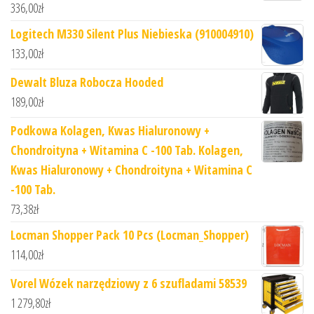
336,00
zł
Logitech M330 Silent Plus Niebieska (910004910)
133,00
zł
Dewalt Bluza Robocza Hooded
189,00
zł
Podkowa Kolagen, Kwas Hialuronowy +
Chondroityna + Witamina C -100 Tab. Kolagen,
Kwas Hialuronowy + Chondroityna + Witamina C
-100 Tab.
73,38
zł
Locman Shopper Pack 10 Pcs (Locman_Shopper)
114,00
zł
Vorel Wózek narzędziowy z 6 szufladami 58539
1 279,80
zł