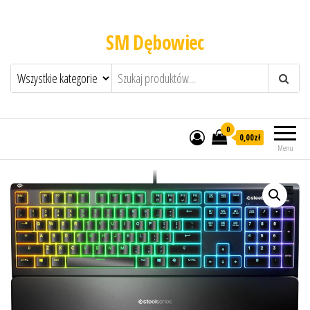
SM Dębowiec
0
0,00zł
Menu