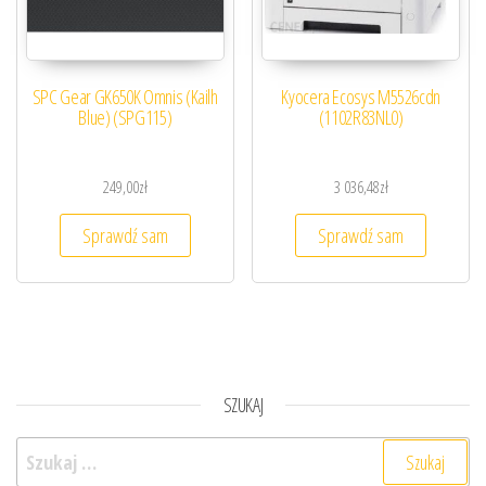
SPC Gear GK650K Omnis (Kailh
Kyocera Ecosys M5526cdn
Blue) (SPG115)
(1102R83NL0)
249,00
zł
3 036,48
zł
Sprawdź sam
Sprawdź sam
SZUKAJ
Szukaj: