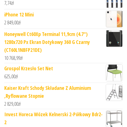
7,74
zł
iPhone 12 Mini
2 849,00
zł
Honeywell Ct60Xp Terminal 11,9cm (4.7")
1280x720 Px Ekran Dotykowy 360 G Czarny
(CT60L1NBFP21DE)
10 768,99
zł
Grospol Krzesło Set Net
625,00
zł
Kaiser Kraft Schody Składane Z Aluminium
,Ryflowane Stopnie
2 829,00
zł
Invest Horeca Wózek Kelnerski 2-Półkowy Bdr2-
2