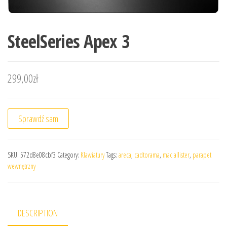
SteelSeries Apex 3
299,00
zł
Sprawdź sam
SKU:
572d8e08cbf3
Category:
Klawiatury
Tags:
areca
,
cadtorama
,
mac allister
,
parapet
wewnętrzny
DESCRIPTION