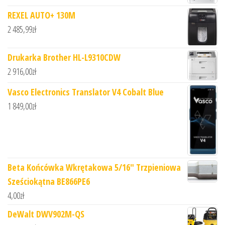
REXEL AUTO+ 130M
2 485,99
zł
Drukarka Brother HL-L9310CDW
2 916,00
zł
Vasco Electronics Translator V4 Cobalt Blue
1 849,00
zł
Beta Końcówka Wkrętakowa 5/16" Trzpieniowa
Sześciokątna BE866PE6
4,00
zł
DeWalt DWV902M-QS