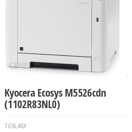
Kyocera Ecosys M5526cdn
(1102R83NL0)
3 036,48
zł