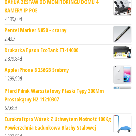
DAHUA ZESTAW DO MONITORINGU DOMU 4
KAMERY IP POE
2 199,00
zł
Pentel Marker N850 - czarny
2,43
zł
Drukarka Epson EcoTank ET-14000
2 879,84
zł
Apple iPhone 8 256GB Srebrny
1 299,99
zł
Pferd Pilnik Warsztatowy Płaski Tępy 300Mm
Prostokątny H2 11210307
67,68
zł
Eurokraftpro Wózek Z Uchwytem Nośność 100Kg
Powierzchnia Ładunkowa Blachy Stalowej
1 223,85
zł