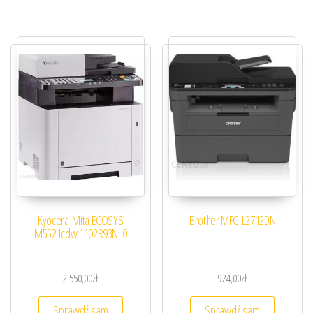
Kyocera-Mita ECOSYS
Brother MFC-L2712DN
M5521cdw 1102R93NL0
2 550,00
zł
924,00
zł
Sprawdź sam
Sprawdź sam