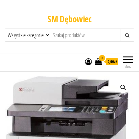
SM Dębowiec
0
0,00zł
Menu