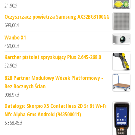
21,90
zł
Oczyszczacz powietrza Samsung AX32BG3100GG
699,00
zł
Wanbo X1
469,00
zł
Karcher pistolet spryskujący Plus 2.645-268.0
52,90
zł
B2B Partner Modułowy Wózek Platformowy -
Bez Bocznych Ścian
908,97
zł
Datalogic Skorpio X5 Contactless 2D Sr Bt Wi-Fi
Nfc Alpha Gms Android (943500011)
6 368,45
zł