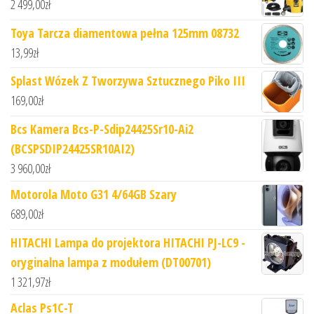
2 499,00
zł
Toya Tarcza diamentowa pełna 125mm 08732
13,99
zł
Splast Wózek Z Tworzywa Sztucznego Piko III
169,00
zł
Bcs Kamera Bcs-P-Sdip24425Sr10-Ai2
(BCSPSDIP24425SR10AI2)
3 960,00
zł
Motorola Moto G31 4/64GB Szary
689,00
zł
HITACHI Lampa do projektora HITACHI PJ-LC9 -
oryginalna lampa z modułem (DT00701)
1 321,97
zł
Aclas Ps1C-T