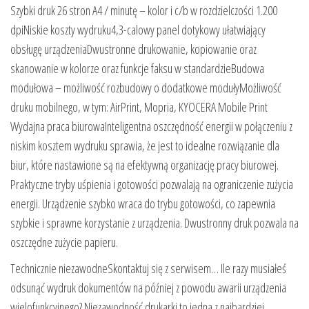
Szybki druk 26 stron A4 / minutę – kolor i c/b w rozdzielczości 1.200
dpiNiskie koszty wydruku4,3-calowy panel dotykowy ułatwiający
obsługę urządzeniaDwustronne drukowanie, kopiowanie oraz
skanowanie w kolorze oraz funkcje faksu w standardzieBudowa
modułowa – możliwość rozbudowy o dodatkowe modułyMożliwość
druku mobilnego, w tym: AirPrint, Mopria, KYOCERA Mobile Print
Wydajna praca biurowaInteligentna oszczędność energii w połączeniu z
niskim kosztem wydruku sprawia, że jest to idealne rozwiązanie dla
biur, które nastawione są na efektywną organizację pracy biurowej.
Praktyczne tryby uśpienia i gotowości pozwalają na ograniczenie zużycia
energii. Urządzenie szybko wraca do trybu gotowości, co zapewnia
szybkie i sprawne korzystanie z urządzenia. Dwustronny druk pozwala na
oszczędne zużycie papieru.
Technicznie niezawodneSkontaktuj się z serwisem… Ile razy musiałeś
odsunąć wydruk dokumentów na później z powodu awarii urządzenia
wielofunkcyjnego? Niezawodność drukarki to jedna z najbardziej