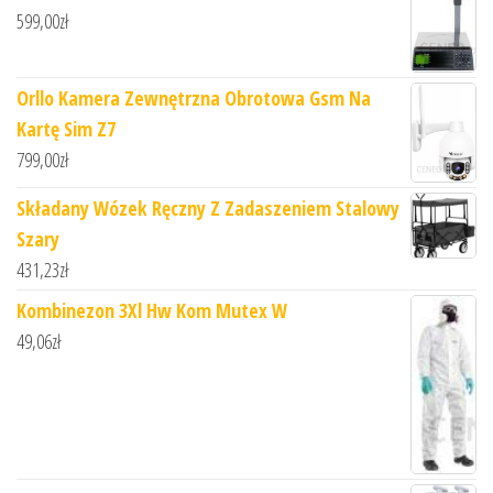
599,00
zł
Orllo Kamera Zewnętrzna Obrotowa Gsm Na
Kartę Sim Z7
799,00
zł
Składany Wózek Ręczny Z Zadaszeniem Stalowy
Szary
431,23
zł
Kombinezon 3Xl Hw Kom Mutex W
49,06
zł