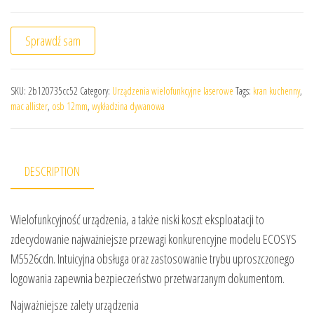
Sprawdź sam
SKU:
2b120735cc52
Category:
Urządzenia wielofunkcyjne laserowe
Tags:
kran kuchenny
,
mac allister
,
osb 12mm
,
wykładzina dywanowa
DESCRIPTION
Wielofunkcyjność urządzenia, a także niski koszt eksploatacji to
zdecydowanie najważniejsze przewagi konkurencyjne modelu ECOSYS
M5526cdn. Intuicyjna obsługa oraz zastosowanie trybu uproszczonego
logowania zapewnia bezpieczeństwo przetwarzanym dokumentom.
Najważniejsze zalety urządzenia