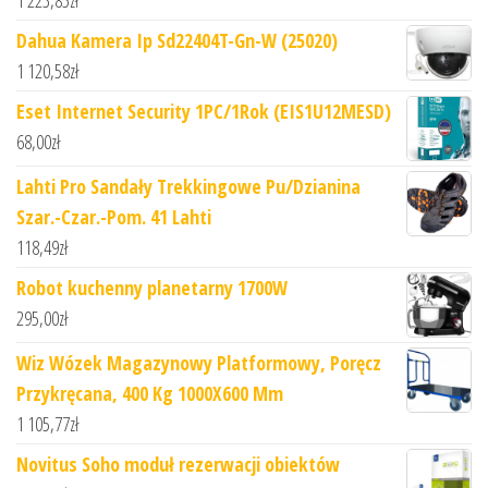
Dahua Kamera Ip Sd22404T-Gn-W (25020)
1 120,58
zł
Eset Internet Security 1PC/1Rok (EIS1U12MESD)
68,00
zł
Lahti Pro Sandały Trekkingowe Pu/Dzianina
Szar.-Czar.-Pom. 41 Lahti
118,49
zł
Robot kuchenny planetarny 1700W
295,00
zł
Wiz Wózek Magazynowy Platformowy, Poręcz
Przykręcana, 400 Kg 1000X600 Mm
1 105,77
zł
Novitus Soho moduł rezerwacji obiektów