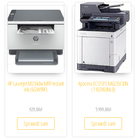
HP LaserJet M234dw MFP Instant
Kyocera ECOSYS M6235CIDN
Ink (6GW99F)
(1102V03NL0)
929,00
zł
5 999,00
zł
Sprawdź sam
Sprawdź sam