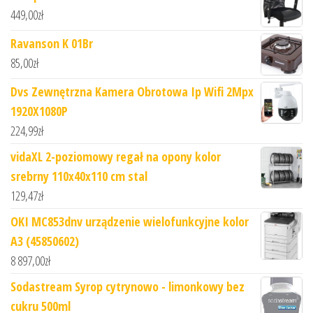
449,00
zł
Ravanson K 01Br
85,00
zł
Dvs Zewnętrzna Kamera Obrotowa Ip Wifi 2Mpx
1920X1080P
224,99
zł
vidaXL 2-poziomowy regał na opony kolor
srebrny 110x40x110 cm stal
129,47
zł
OKI MC853dnv urządzenie wielofunkcyjne kolor
A3 (45850602)
8 897,00
zł
Sodastream Syrop cytrynowo - limonkowy bez
cukru 500ml