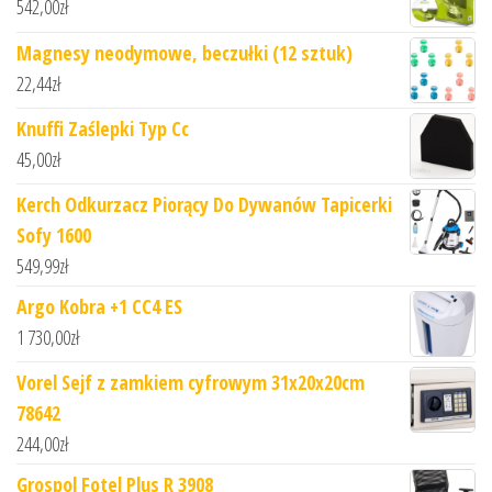
542,00
zł
Magnesy neodymowe, beczułki (12 sztuk)
22,44
zł
Knuffi Zaślepki Typ Cc
45,00
zł
Kerch Odkurzacz Piorący Do Dywanów Tapicerki
Sofy 1600
549,99
zł
Argo Kobra +1 CC4 ES
1 730,00
zł
Vorel Sejf z zamkiem cyfrowym 31x20x20cm
78642
244,00
zł
Grospol Fotel Plus R 3908