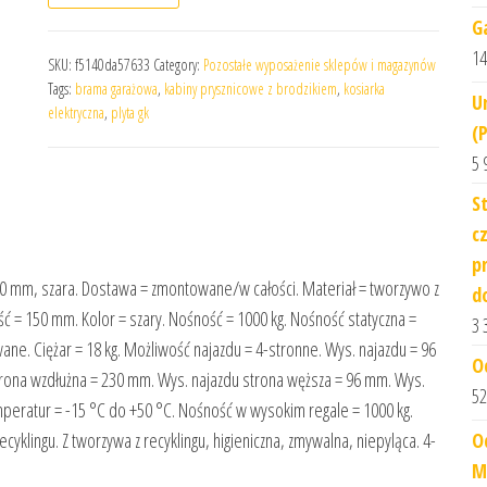
G
14
SKU:
f5140da57633
Category:
Pozostałe wyposażenie sklepów i magazynów
Tags:
brama garażowa
,
kabiny prysznicowe z brodzikiem
,
kosiarka
U
elektryczna
,
plyta gk
(
5 
S
c
p
 150 mm, szara. Dostawa = zmontowane/w całości. Materiał = tworzywo z
d
ć = 150 mm. Kolor = szary. Nośność = 1000 kg. Nośność statyczna =
3 
ne. Ciężar = 18 kg. Możliwość najazdu = 4-stronne. Wys. najazdu = 96
O
trona wzdłużna = 230 mm. Wys. najazdu strona węższa = 96 mm. Wys.
52
peratur = -15 °C do +50 °C. Nośność w wysokim regale = 1000 kg.
O
yklingu. Z tworzywa z recyklingu, higieniczna, zmywalna, niepyląca. 4-
M 