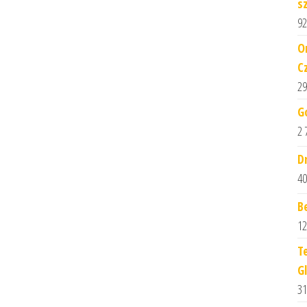
s
92
O
C
29
G
2 
D
40
B
12
T
G
31