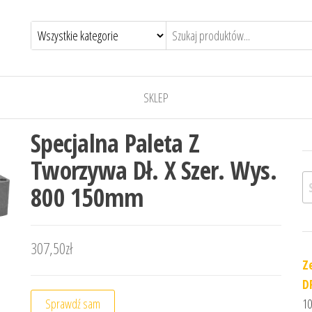
SKLEP
Specjalna Paleta Z
Tworzywa Dł. X Szer. Wys.
Sz
800 150mm
307,50
zł
Z
D
Sprawdź sam
10