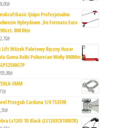
8,00
zł
urokraftbasic Quipo Profesjonalne
odwozie Hybrydowe ,Do Formatu Euro
200szt. 800 Mm
2,70
zł
s Lift Wózek Paletowy Ręczny Huzar
oła Guma Rolki Poliuretan Widły 800Mm
SLPS2580GTP
205,88
zł
ZEKLA-5MM
77
zł
orel Przegub Cardana 1/4 T53598
,30
zł
ebra Ls1203 1D Black (LS1203CR10007R)