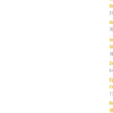
D
31
U
70
I
S
18
Z
6 
E
C
1 
B
(