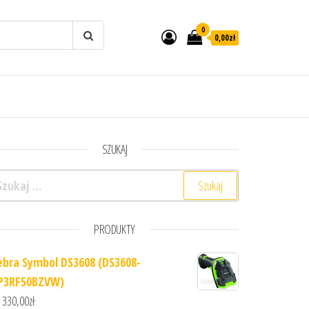
0
0,00zł
SZUKAJ
ukaj:
PRODUKTY
ebra Symbol DS3608 (DS3608-
P3RF50BZVW)
 330,00
zł