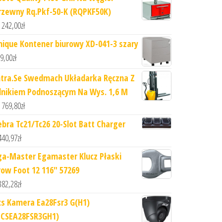
rzewny Rq.Pkf-50-K (RQPKF50K)
 242,00
zł
nique Kontener biurowy XD-041-3 szary
9,00
zł
ntra.Se Swedmach Układarka Ręczna Z
ilnikiem Podnoszącym Na Wys. 1,6 M
 769,80
zł
ebra Tc21/Tc26 20-Slot Batt Charger
440,97
zł
ga-Master Egamaster Klucz Płaski
row Foot 12 116" 57269
382,28
zł
cs Kamera Ea28Fsr3 G(H1)
BCSEA28FSR3GH1)