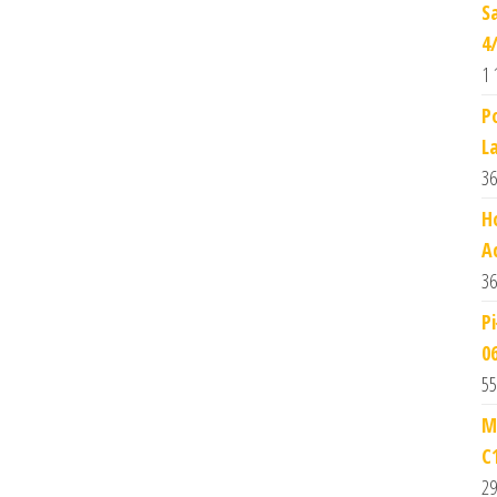
S
4
1 
P
L
36
H
A
36
P
0
55
M
C
29