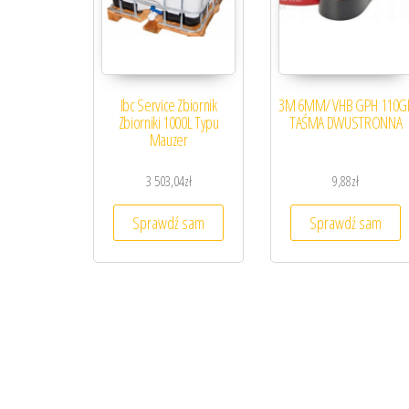
Ibc Service Zbiornik
3M 6MM/ VHB GPH 110G
Zbiorniki 1000L Typu
TAŚMA DWUSTRONNA
Mauzer
3 503,04
zł
9,88
zł
Sprawdź sam
Sprawdź sam