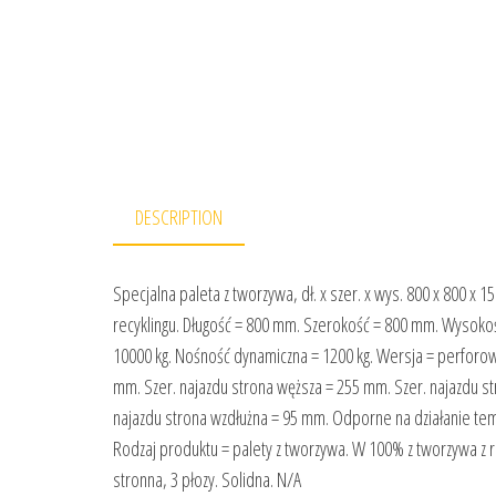
DESCRIPTION
Specjalna paleta z tworzywa, dł. x szer. x wys. 800 x 800 x
recyklingu. Długość = 800 mm. Szerokość = 800 mm. Wysokoś
10000 kg. Nośność dynamiczna = 1200 kg. Wersja = perforowa
mm. Szer. najazdu strona węższa = 255 mm. Szer. najazdu s
najazdu strona wzdłużna = 95 mm. Odporne na działanie tem
Rodzaj produktu = palety z tworzywa. W 100% z tworzywa z rec
stronna, 3 płozy. Solidna. N/A