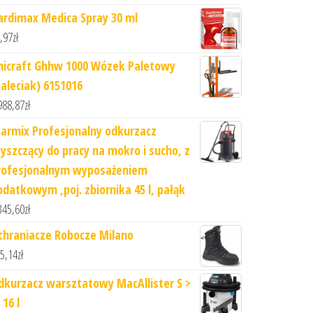
ardimax Medica Spray 30 ml
,97
zł
nicraft Ghhw 1000 Wózek Paletowy
Paleciak) 6151016
988,87
zł
tarmix Profesjonalny odkurzacz
zyszczący do pracy na mokro i sucho, z
rofesjonalnym wyposażeniem
odatkowym ,poj. zbiornika 45 l, pałąk
345,60
zł
chraniacze Robocze Milano
5,14
zł
dkurzacz warsztatowy MacAllister S >
16 l