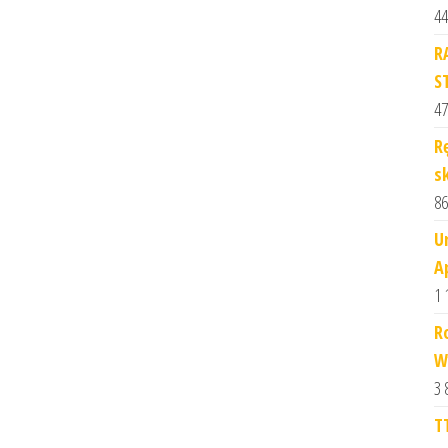
44
R
S
47
R
s
86
U
A
1 
R
W
3 
T