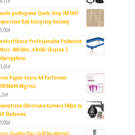
8,77
zł
anele podłogowe Quick-Step IM1847
mpressive Dąb klasyczny beżowy
5,00
zł
urokraftbasic Profesjonalne Podwozie
00szt. 400 Mm ,4 Rolki Skrętne Z
olipropylenu
3,65
zł
erox Papier ksero A4 Performer
03R90649 80g/m2
,26
zł
ewnętrzna Obrotowa Kamera 5Mpx Ip
ifi Śledzenie
9,00
zł
esto Quality Piec-Grill Na Węgiel