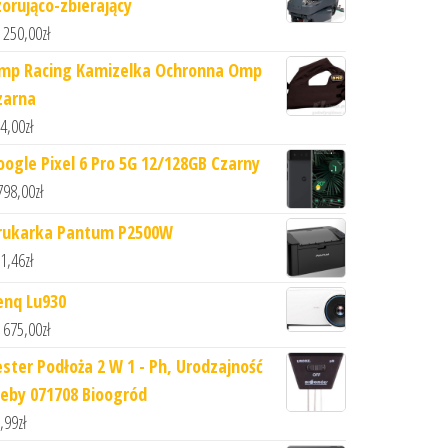
zorująco-zbierający
 250,00
zł
mp Racing Kamizelka Ochronna Omp
zarna
4,00
zł
oogle Pixel 6 Pro 5G 12/128GB Czarny
798,00
zł
rukarka Pantum P2500W
1,46
zł
enq Lu930
 675,00
zł
ester Podłoża 2 W 1 - Ph, Urodzajność
leby 071708 Bioogród
,99
zł