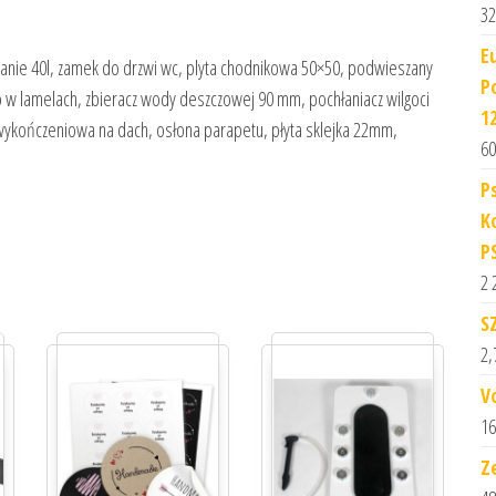
32
E
pranie 40l, zamek do drzwi wc, plyta chodnikowa 50×50, podwieszany
P
ko w lamelach, zbieracz wody deszczowej 90 mm, pochłaniacz wilgoci
1
wykończeniowa na dach, osłona parapetu, płyta sklejka 22mm,
60
P
K
P
2 
S
2,
V
16
Z