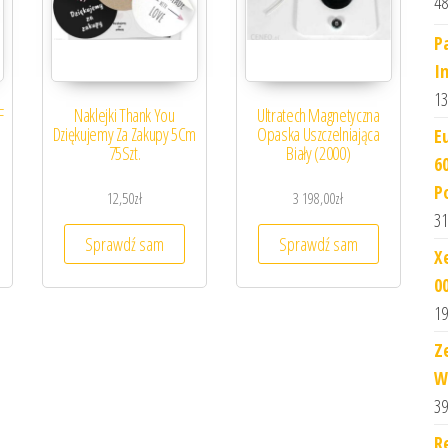
48
P
I
13
F
Naklejki Thank You
Ultratech Magnetyczna
Dziękujemy Za Zakupy 5Cm
Opaska Uszczelniająca
E
75Szt.
Biały (2000)
6
P
12,50
zł
3 198,00
zł
31
Sprawdź sam
Sprawdź sam
X
0
19
Z
W
39
R