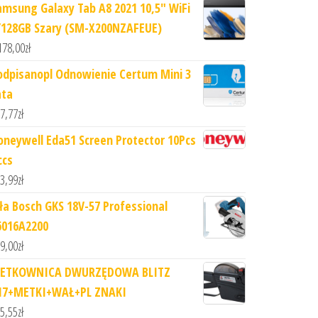
amsung Galaxy Tab A8 2021 10,5" WiFi
/128GB Szary (SM-X200NZAFEUE)
178,00
zł
odpisanopl Odnowienie Certum Mini 3
ata
7,77
zł
oneywell Eda51 Screen Protector 10Pcs
ccs
3,99
zł
iła Bosch GKS 18V-57 Professional
6016A2200
9,00
zł
ETKOWNICA DWURZĘDOWA BLITZ
17+METKI+WAŁ+PL ZNAKI
5,55
zł