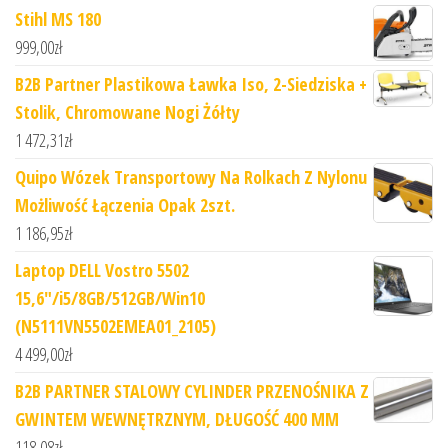
Stihl MS 180
999,00
zł
B2B Partner Plastikowa Ławka Iso, 2-Siedziska +
Stolik, Chromowane Nogi Żółty
1 472,31
zł
Quipo Wózek Transportowy Na Rolkach Z Nylonu
Możliwość Łączenia Opak 2szt.
1 186,95
zł
Laptop DELL Vostro 5502
15,6"/i5/8GB/512GB/Win10
(N5111VN5502EMEA01_2105)
4 499,00
zł
B2B PARTNER STALOWY CYLINDER PRZENOŚNIKA Z
GWINTEM WEWNĘTRZNYM, DŁUGOŚĆ 400 MM
118,08
zł