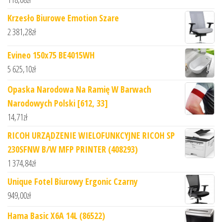
Krzesło Biurowe Emotion Szare
2 381,28
zł
Evineo 150x75 BE4015WH
5 625,10
zł
Opaska Narodowa Na Ramię W Barwach
Narodowych Polski [612, 33]
14,71
zł
RICOH URZĄDZENIE WIELOFUNKCYJNE RICOH SP
230SFNW B/W MFP PRINTER (408293)
1 374,84
zł
Unique Fotel Biurowy Ergonic Czarny
949,00
zł
Hama Basic X6A 14L (86522)