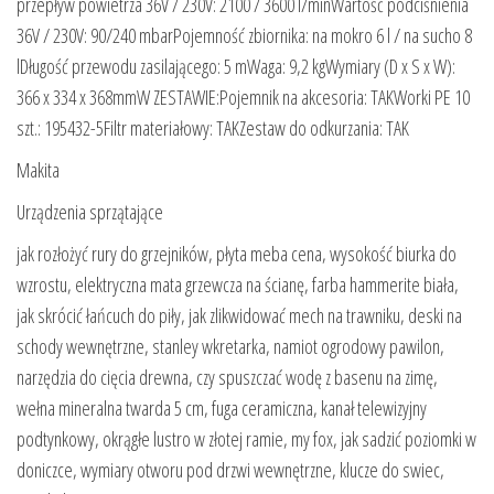
przepływ powietrza 36V / 230V: 2100 / 3600 l/minWartość podciśnienia
36V / 230V: 90/240 mbarPojemność zbiornika: na mokro 6 l / na sucho 8
lDługość przewodu zasilającego: 5 mWaga: 9,2 kgWymiary (D x S x W):
366 x 334 x 368mmW ZESTAWIE:Pojemnik na akcesoria: TAKWorki PE 10
szt.: 195432-5Filtr materiałowy: TAKZestaw do odkurzania: TAK
Makita
Urządzenia sprzątające
jak rozłożyć rury do grzejników, płyta meba cena, wysokość biurka do
wzrostu, elektryczna mata grzewcza na ścianę, farba hammerite biała,
jak skrócić łańcuch do piły, jak zlikwidować mech na trawniku, deski na
schody wewnętrzne, stanley wkretarka, namiot ogrodowy pawilon,
narzędzia do cięcia drewna, czy spuszczać wodę z basenu na zimę,
wełna mineralna twarda 5 cm, fuga ceramiczna, kanał telewizyjny
podtynkowy, okrągłe lustro w złotej ramie, my fox, jak sadzić poziomki w
doniczce, wymiary otworu pod drzwi wewnętrzne, klucze do swiec,