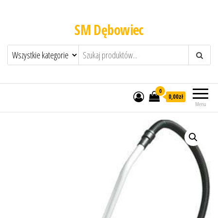
SM Dębowiec
0
0,00zł
Menu