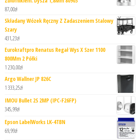
Zbiornikiem. Dysza 1,8Mm 80903
87,00
zł
Składany Wózek Ręczny Z Zadaszeniem Stalowy
Szary
431,23
zł
Eurokraftpro Renatus Regał Wys X Szer 1100
800Mm 2 Półki
1 230,00
zł
Argo Wallner JP 826C
1 333,25
zł
IMOU Bullet 2S 2MP (IPC-F26FP)
345,99
zł
Epson LabelWorks LK-4TBN
69,99
zł