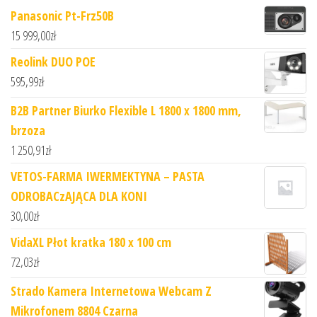
Panasonic Pt-Frz50B
15 999,00
zł
Reolink DUO POE
595,99
zł
B2B Partner Biurko Flexible L 1800 x 1800 mm,
brzoza
1 250,91
zł
VETOS-FARMA IWERMEKTYNA – PASTA
ODROBACzAJĄCA DLA KONI
30,00
zł
VidaXL Płot kratka 180 x 100 cm
72,03
zł
Strado Kamera Internetowa Webcam Z
Mikrofonem 8804 Czarna