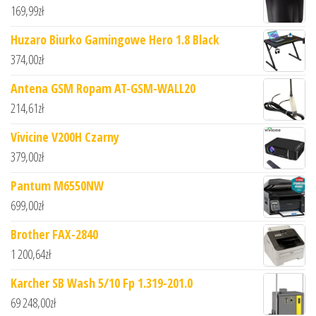
169,99
zł
Huzaro Biurko Gamingowe Hero 1.8 Black
374,00
zł
Antena GSM Ropam AT-GSM-WALL20
214,61
zł
Vivicine V200H Czarny
379,00
zł
Pantum M6550NW
699,00
zł
Brother FAX-2840
1 200,64
zł
Karcher SB Wash 5/10 Fp 1.319-201.0
69 248,00
zł