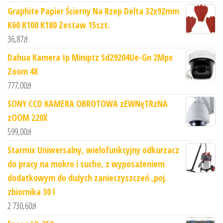
Graphite Papier Ścierny Na Rzep Delta 32x92mm
K60 K100 K180 Zestaw 15szt.
36,87
zł
Dahua Kamera Ip Miniptz Sd29204Ue-Gn 2Mpx
Zoom 4X
777,00
zł
SONY CCD KAMERA OBROTOWA zEWNęTRzNA
zOOM 220X
599,00
zł
Starmix Uniwersalny, wielofunkcyjny odkurzacz
do pracy na mokro i sucho, z wyposażeniem
dodatkowym do dużych zanieczyszczeń ,poj.
zbiornika 30 l
2 730,60
zł