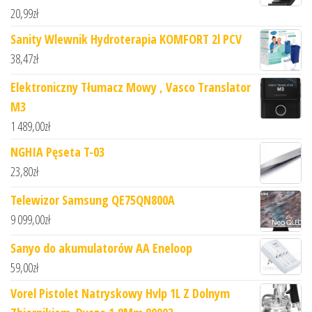
20,99
zł
Sanity Wlewnik Hydroterapia KOMFORT 2l PCV
38,47
zł
Elektroniczny Tłumacz Mowy , Vasco Translator
M3
1 489,00
zł
NGHIA Pęseta T-03
23,80
zł
Telewizor Samsung QE75QN800A
9 099,00
zł
Sanyo do akumulatorów AA Eneloop
59,00
zł
Vorel Pistolet Natryskowy Hvlp 1L Z Dolnym