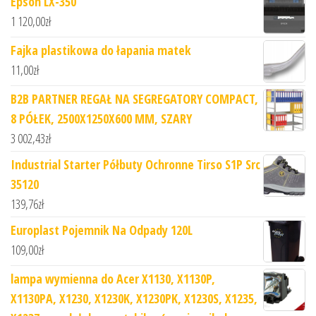
Epson LX-350
1 120,00
zł
Fajka plastikowa do łapania matek
11,00
zł
B2B PARTNER REGAŁ NA SEGREGATORY COMPACT,
8 PÓŁEK, 2500X1250X600 MM, SZARY
3 002,43
zł
Industrial Starter Półbuty Ochronne Tirso S1P Src
35120
139,76
zł
Europlast Pojemnik Na Odpady 120L
109,00
zł
lampa wymienna do Acer X1130, X1130P,
X1130PA, X1230, X1230K, X1230PK, X1230S, X1235,