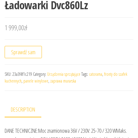
Ładowarki Dvc860Lz
1 999,00
zł
Sprawdź sam
SKU:
23a3f4f1c219
Category:
Urządzenia sprzątające
Tags:
catorama
,
fronty do szafek
kuchennych
,
panele winylowe
,
zaprawa murarska
DESCRIPTION
DANE TECHNICZNE:Moc znamionowa 36V / 230V: 25-70 / 320 WMaks.