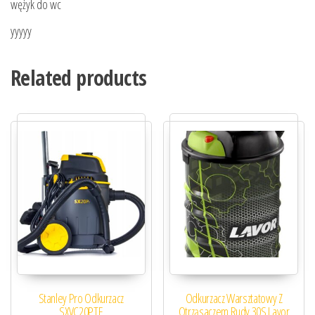
wężyk do wc
yyyyy
Related products
Stanley Pro Odkurzacz
Odkurzacz Warsztatowy Z
SXVC20PTE
Otrząsaczem Rudy 30S Lavor