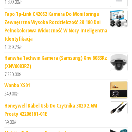
1 899,00
zł
Tapo Tp-Link C420S2 Kamera Do Monitoringu
Zewnętrzna Wysoka Rozdzielczość 2K 180 Dni
Pełnokolorowa Widoczność W Nocy Inteligentna
Identyfikacja
1 039,73
zł
Hanwha Techwin Kamera (Samsung) Xnv 6083Rz
(XNV6083RZ)
7 320,00
zł
Wanbo XS01
349,00
zł
Honeywell Kabel Usb Do Czytnika 3820 2,6M
Prosty 42206161-01E
69,00
zł