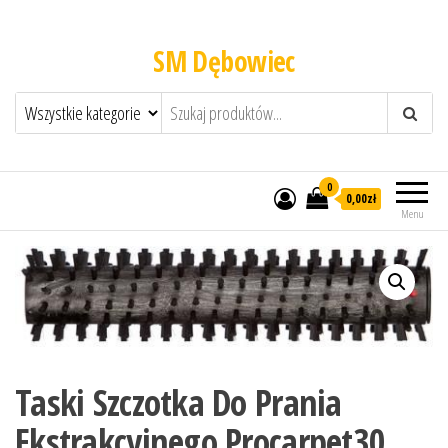
SM Dębowiec
0
0,00zł
Menu
Taski Szczotka Do Prania
Ekstrakcyjnego Procarpet30