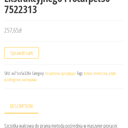
7522313
257,65
zł
Sprawdź sam
SKU:
ea71ce5a328e
Category:
Urządzenia sprzątające
Tags:
kotwa chemiczna
,
płytki
podłogowe
,
касторама
DESCRIPTION
Szczotka walcowa do prania metodą pośrednią w maszynie piorącej