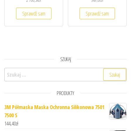
2 700,54
zł
349,00
zł
Sprawdź sam
Sprawdź sam
SZUKAJ
Szukaj:
PRODUKTY
3M Półmaska Maska Ochronna Silikonowa 7501
7500 S
144,40
zł