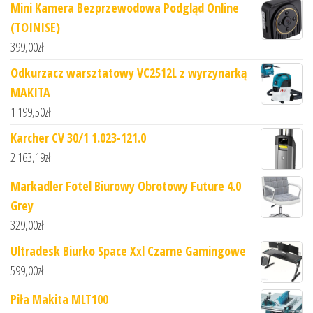
Mini Kamera Bezprzewodowa Podgląd Online
(TOINISE)
399,00
zł
Odkurzacz warsztatowy VC2512L z wyrzynarką
MAKITA
1 199,50
zł
Karcher CV 30/1 1.023-121.0
2 163,19
zł
Markadler Fotel Biurowy Obrotowy Future 4.0
Grey
329,00
zł
Ultradesk Biurko Space Xxl Czarne Gamingowe
599,00
zł
Piła Makita MLT100