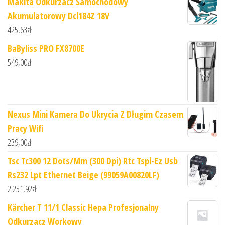
Makita Odkurzacz Samochodowy
Akumulatorowy Dcl184Z 18V
425,63
zł
BaByliss PRO FX8700E
549,00
zł
Nexus Mini Kamera Do Ukrycia Z Długim Czasem
Pracy Wifi
239,00
zł
Tsc Tc300 12 Dots/Mm (300 Dpi) Rtc Tspl-Ez Usb
Rs232 Lpt Ethernet Beige (99059A00820LF)
2 251,92
zł
Kärcher T 11/1 Classic Hepa Profesjonalny
Odkurzacz Workowy