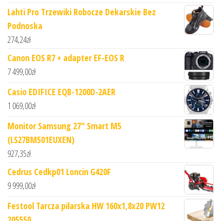
Lahti Pro Trzewiki Robocze Dekarskie Bez
Podnoska
274,24
zł
Canon EOS R7 + adapter EF-EOS R
7 499,00
zł
Casio EDIFICE EQB-1200D-2AER
1 069,00
zł
Monitor Samsung 27" Smart M5
(LS27BM501EUXEN)
927,35
zł
Cedrus Cedkp01 Loncin G420F
9 999,00
zł
Festool Tarcza pilarska HW 160x1,8x20 PW12
205550