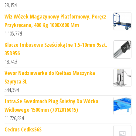
28,15
zł
Wiz Wózek Magazynowy Platformowy, Poręcz
Przykręcana, 400 Kg 1000X600 Mm
1 105,77
zł
Klucze Imbusowe Sześciokątne 1.5-10mm 9szt,
35D956
18,74
zł
Vevor Nadziewarka do Kiełbas Maszynka
Szpryca 3L
544,39
zł
Intra.Se Swedmach Pług Śnieżny Do Wózka
Widłowego 1500mm (7012016015)
11 726,82
zł
Cedrus Cedks56S