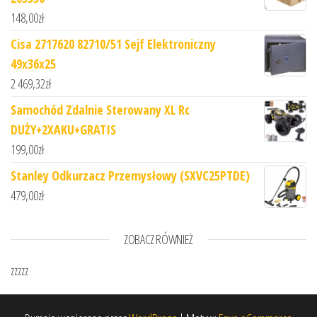
148,00
zł
Cisa 2717620 82710/51 Sejf Elektroniczny
49x36x25
2 469,32
zł
Samochód Zdalnie Sterowany XL Rc
DUŻY+2XAKU+GRATIS
199,00
zł
Stanley Odkurzacz Przemysłowy (SXVC25PTDE)
479,00
zł
ZOBACZ RÓWNIEŻ
zzzzz