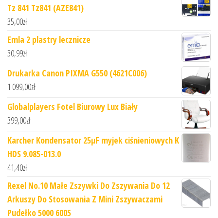
Tz 841 Tz841 (AZE841)
35,00
zł
Emla 2 plastry lecznicze
30,99
zł
Drukarka Canon PIXMA G550 (4621C006)
1 099,00
zł
Globalplayers Fotel Biurowy Lux Biały
399,00
zł
Karcher Kondensator 25µF myjek ciśnieniowych K
HDS 9.085-013.0
41,40
zł
Rexel No.10 Małe Zszywki Do Zszywania Do 12
Arkuszy Do Stosowania Z Mini Zszywaczami
Pudełko 5000 6005