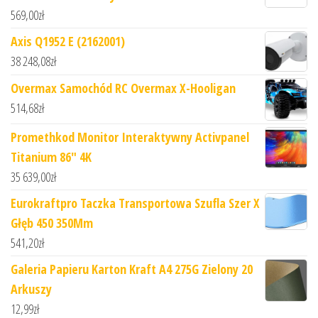
569,00
zł
Axis Q1952 E (2162001)
38 248,08
zł
Overmax Samochód RC Overmax X-Hooligan
514,68
zł
Promethkod Monitor Interaktywny Activpanel
Titanium 86" 4K
35 639,00
zł
Eurokraftpro Taczka Transportowa Szufla Szer X
Głęb 450 350Mm
541,20
zł
Galeria Papieru Karton Kraft A4 275G Zielony 20
Arkuszy
12,99
zł