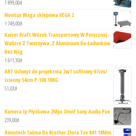
1 899,00
zł
Novitus Waga sklepowa VEGA 2
1 749,00
zł
Kaiser Kraft Wózek Transportowy W Poręcznej
Walizce Z Tworzywa ,Z Aluminium Do Ładunków
Bez Nóg
1 611,30
zł
ART Uchwyt do projektora 2w1 sufitowy 67cm/
ścienny 54cm P-108 10KG
51,03
zł
Kamera Ip Płytkowa 2Mpx Onvif Sony Audio Poe
239,00
zł
Aimotech Taśma Do Brother Złota Tze 841 18Mm