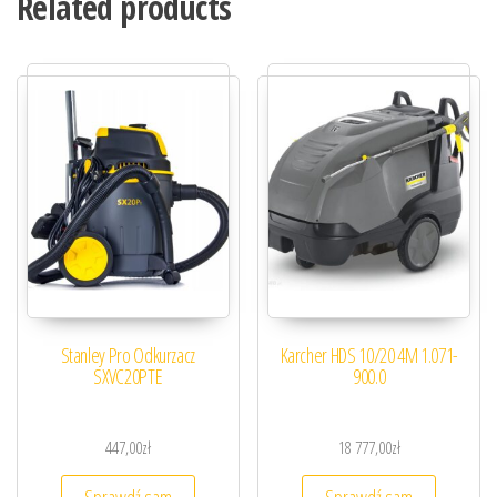
Related products
Stanley Pro Odkurzacz
Karcher HDS 10/20 4M 1.071-
SXVC20PTE
900.0
447,00
zł
18 777,00
zł