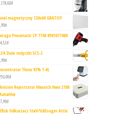
 218,60
zł
anel magnetyczny 120x60 GRATISY
,99
zł
hicago Pneumatic CP 7748 8941077480
4,52
zł
LFA Duże nożyczki SCS-2
,99
zł
oncentrator Tlenu 93% 1-6L
250,00
zł
ikvision Rejestrator Hiwatch Hwn 2108
 Kanałów
7,99
zł
ilfisk Odkurzacz StøV/VåDsuger Attix