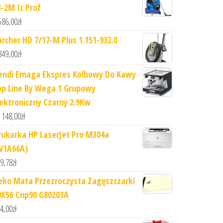
3-2M Ic Prof
586,00
zł
archer HD 7/17-M Plus 1.151-932.0
849,00
zł
endi Emaga Ekspres Kolbowy Do Kawy
op Line By Wega 1 Grupowy
lektroniczny Czarny 2.9Kw
 148,00
zł
rukarka HP LaserJet Pro M304a
W1A66A)
9,78
zł
eko Mata Przezroczysta Zagęszczarki
0X56 Cnp90 G80203A
4,00
zł