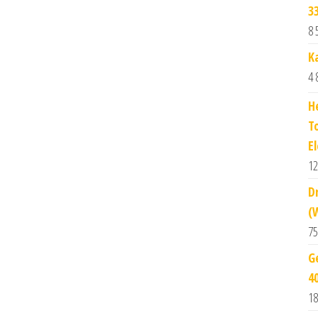
3
8 
K
4 
H
T
E
12
D
(
75
G
4
18