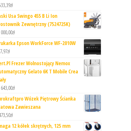
533,39
zł
aski Usa Swingo 455 B Li Ion
rostownik Zewnętrzny (7524725K)
 000,00
zł
rukarka Epson WorkForce WF-2010W
7,97
zł
ert.Pl Frezer Wolnostojący Nemox
utomatyczny Gelato 6K T Mobile Crea
ały
 643,00
zł
urokraftpro Wózek Piętrowy Ścianka
ratowa Zawieszana
473,50
zł
maga 12 kółek skrętnych, 125 mm