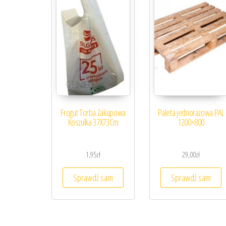
Frogut Torba Zakupowa
Paleta jednorazowa PAL
Koszulka 37X73Cm
1200×800
1,95
zł
29,00
zł
Sprawdź sam
Sprawdź sam