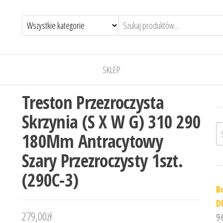
SKLEP
Treston Przezroczysta
Skrzynia (S X W G) 310 290
Sz
180Mm Antracytowy
Szary Przezroczysty 1szt.
(290C-3)
B
D
279,00
zł
9 