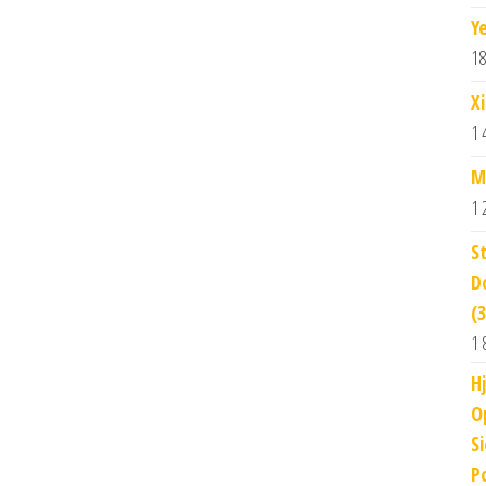
Y
18
X
1 
M
1 
S
D
(
1 
H
O
S
P