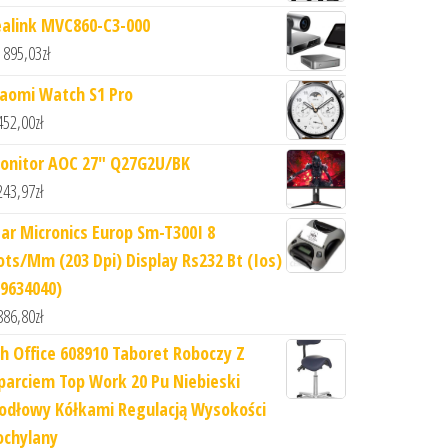
ealink MVC860-C3-000
 895,03
zł
iaomi Watch S1 Pro
452,00
zł
onitor AOC 27" Q27G2U/BK
243,97
zł
tar Micronics Europ Sm-T300I 8
ots/Mm (203 Dpi) Display Rs232 Bt (Ios)
39634040)
886,80
zł
jh Office 608910 Taboret Roboczy Z
parciem Top Work 20 Pu Niebieski
iodłowy Kółkami Regulacją Wysokości
ochylany