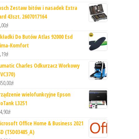
osch Zestaw bitów i nasadek Extra
ard 43szt. 2607017164
,00
zł
kładki Do Butów Atlas 92000 Esd
lima-Komfort
,19
zł
umatic Charles Odkurzacz Workowy
CVC370)
350,00
zł
rządzenie wielofunkcyjne Epson
coTank L3251
4,90
zł
icrosoft Office Home & Business 2021
SD (T5D03485_A)