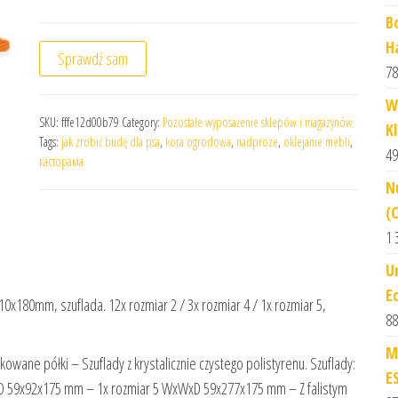
B
H
Sprawdź sam
78
W
SKU:
fffe12d00b79
Category:
Pozostałe wyposażenie sklepów i magazynów
K
Tags:
jak zrobić budę dla psa
,
kora ogrodowa
,
nadproze
,
oklejanie mebli
,
49
касторама
N
(
1 
U
E
x180mm, szuflada. 12x rozmiar 2 / 3x rozmiar 4 / 1x rozmiar 5,
88
M
wane półki – Szuflady z krystalicznie czystego polistyrenu. Szuflady:
E
xD 59x92x175 mm – 1x rozmiar 5 WxWxD 59x277x175 mm – Z falistym