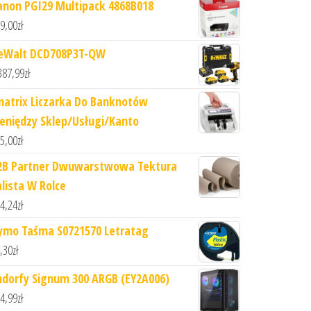
anon PGI29 Multipack 4868B018
9,00
zł
eWalt DCD708P3T-QW
387,99
zł
matrix Liczarka Do Banknotów
ieniędzy Sklep/Usługi/Kanto
5,00
zł
2B Partner Dwuwarstwowa Tektura
alista W Rolce
4,24
zł
ymo Taśma S0721570 Letratag
,30
zł
ndorfy Signum 300 ARGB (EY2A006)
4,99
zł