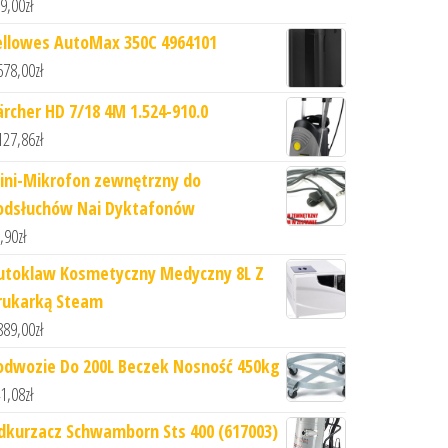
9,00
zł
ellowes AutoMax 350C 4964101
678,00
zł
ärcher HD 7/18 4M 1.524-910.0
127,86
zł
ini-Mikrofon zewnętrzny do
odsłuchów Nai Dyktafonów
,90
zł
utoklaw Kosmetyczny Medyczny 8L Z
rukarką Steam
889,00
zł
odwozie Do 200L Beczek Nosność 450kg
1,08
zł
dkurzacz Schwamborn Sts 400 (617003)