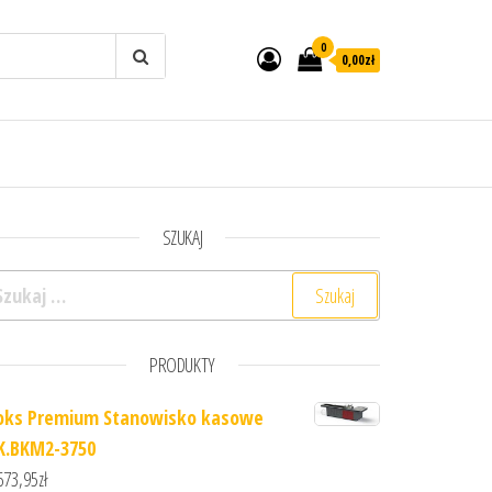
0
0,00zł
SZUKAJ
ukaj:
PRODUKTY
oks Premium Stanowisko kasowe
K.BKM2-3750
673,95
zł