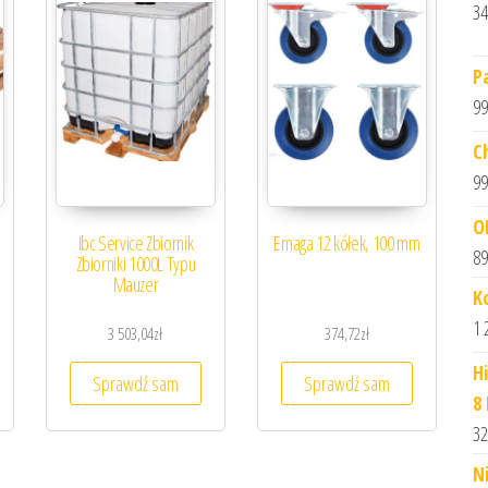
34
P
99
C
99
O
Ibc Service Zbiornik
Emaga 12 kółek, 100 mm
89
Zbiorniki 1000L Typu
Mauzer
K
1 
3 503,04
zł
374,72
zł
H
Sprawdź sam
Sprawdź sam
8
32
N