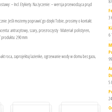
87
awy: – Incl. Etykiety. Na życzenie: – wersja przewodząca prąd
F
3 
nie. Jeśli możemy poprawić go dzięki Tobie, prosimy o kontakt.
K
nta: antracytowy, szary, przezroczysty · Materiał: polistyren,
6 
ść produktu: 290 mm
M
P
akt roca, zaprojektuj lazienke, ogrzewanie wody w domu bez gazu,
99
A
D
5 
P
24
O