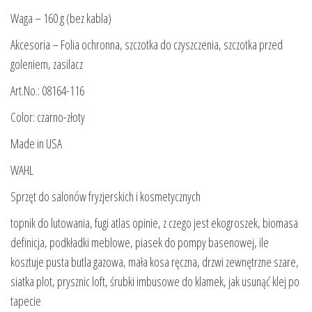
Waga – 160 g (bez kabla)
Akcesoria – Folia ochronna, szczotka do czyszczenia, szczotka przed
goleniem, zasilacz
Art.No.: 08164-116
Color: czarno-złoty
Made in USA
WAHL
Sprzęt do salonów fryzjerskich i kosmetycznych
topnik do lutowania, fugi atlas opinie, z czego jest ekogroszek, biomasa
definicja, podkładki meblowe, piasek do pompy basenowej, ile
kosztuje pusta butla gazowa, mała kosa ręczna, drzwi zewnętrzne szare,
siatka plot, prysznic loft, śrubki imbusowe do klamek, jak usunąć klej po
tapecie