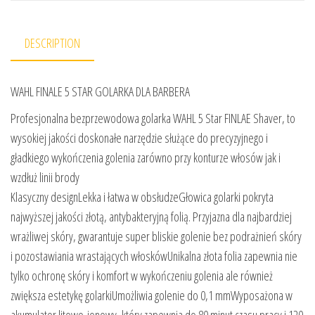
DESCRIPTION
WAHL FINALE 5 STAR GOLARKA DLA BARBERA
Profesjonalna bezprzewodowa golarka WAHL 5 Star FINLAE Shaver, to
wysokiej jakości doskonałe narzędzie służące do precyzyjnego i
gładkiego wykończenia golenia zarówno przy konturze włosów jak i
wzdłuż linii brody
Klasyczny designLekka i łatwa w obsłudzeGłowica golarki pokryta
najwyższej jakości złotą, antybakteryjną folią. Przyjazna dla najbardziej
wrażliwej skóry, gwarantuje super bliskie golenie bez podrażnień skóry
i pozostawiania wrastających włoskówUnikalna złota folia zapewnia nie
tylko ochronę skóry i komfort w wykończeniu golenia ale również
zwiększa estetykę golarkiUmożliwia golenie do 0,1 mmWyposażona w
akumulator litowo-jonowy, który zapewnia do 80 minut czasu pracy i 120