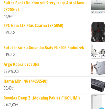
Saltec Paski Do Kontroli Sterylizacji Autoklawu
2X200szt.
44,99
zł
SPC Gear LIX Plus Czarna (SPG050)
129,00
zł
Fotel Leżanka Giosedio Biały Fbk002 Podnóżek
619,00
zł
Argo Kobra CYCLONE
79 948,00
zł
Hama Mini N6 (44050540)
86,49
zł
Revolax Deep Z Lidokainą Pakiet (16X1,1Ml)
2 672,00
zł