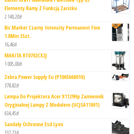
Elementy Ramy Z Funkcją Zacisku
2 140,20
zł
Bic Marker Czarny Intensity Permanent Fine
1.8Mm 3Szt.
16,46
zł
MAKITA RT0702CX2J
1 005,00
zł
Zebra Power Supply Eu (P1065668010)
378,82
zł
Lampa Do Projektora Acer X1129Hp Zamiennik
Oryginalnej Lampy Z Modułem (UCJSA11001)
634,45
zł
Sandały Ochronne Esd Lyon
337,23
zł