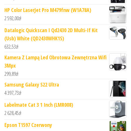
HP Color LaserJet Pro M479fnw (W1A78A)
2 592,00
zł
Datalogic Quickscan I Qd2430 2D Multi-If Kit
(Usb) White (QD2430WHK1S)
632,53
zł
Kamera Z Lampą Led Obrotowa Zewnętrzna Wifi
3Mpx
299,89
zł
Samsung Galaxy S22 Ultra
4 397,73
zł
Labelmate Cat 3 1 Inch (LMR008)
2 628,45
zł
Epson T1597 Czerwony