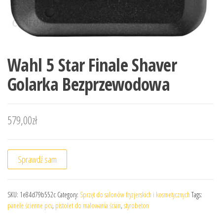
Wahl 5 Star Finale Shaver
Golarka Bezprzewodowa
579,00
zł
Sprawdź sam
SKU:
1e84d79b552c
Category:
Sprzęt do salonów fryzjerskich i kosmetycznych
Tags:
panele ścienne pcv
,
pistolet do malowania ścian
,
styrobeton