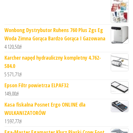
Wonbong Dystrybutor Ruhens 760 Plus Zgs Eg
Woda Zimna Gorąca Bardzo Gorąca I Gazowana
4 120,50
zł
Karcher napęd hydrauliczny kompletny 4.762-
584.0
5 571,71
zł
Epson Filtr powietrza ELPAF32
149,00
zł
Kasa fiskalna Posnet Ergo ONLINE dla
WULKANIZATORÓW
1 597,77
zł
Ega-Master Egamaster Klucz Płaski Crow Foot