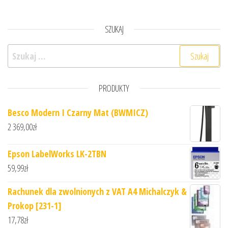
SZUKAJ
Szukaj:
PRODUKTY
Besco Modern I Czarny Mat (BWMICZ)
2 369,00
zł
Epson LabelWorks LK-2TBN
59,99
zł
Rachunek dla zwolnionych z VAT A4 Michalczyk &
Prokop [231-1]
17,78
zł