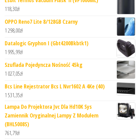
Esbit Termos Vacuum Flask 1l (VF1000ML)
118,30
zł
OPPO Reno7 Lite 8/128GB Czarny
1 298,00
zł
Datalogic Gryphon I (Gbt4200Bkbtk1)
1 995,99
zł
Szuflada Pojedyncza Nośność 45kg
1 027,05
zł
Bcs Line Rejestrator Bcs L Nvr1602 A 4Ke (40)
1 531,35
zł
Lampa Do Projektora Jvc Dla Hd10K Sys
Zamiennik Oryginalnej Lampy Z Modułem
(BHL5008S)
761,79
zł