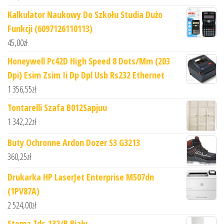
Kalkulator Naukowy Do Szkołu Studia Dużo
Funkcji (6097126110113)
45,00
zł
Honeywell Pc42D High Speed 8 Dots/Mm (203
Dpi) Esim Zsim Ii Dp Dpl Usb Rs232 Ethernet
1 356,55
zł
Tontarelli Szafa B012Sapjuu
1 342,22
zł
Buty Ochronne Ardon Dozer S3 G3213
360,25
zł
Drukarka HP LaserJet Enterprise M507dn
(1PV87A)
2 524,00
zł
Stema Tdc-132/B Biały