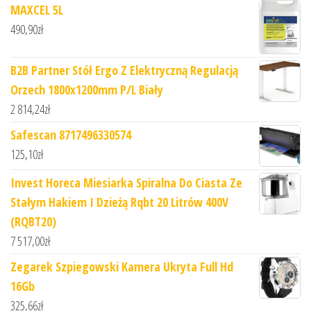
MAXCEL 5L
490,90
zł
B2B Partner Stół Ergo Z Elektryczną Regulacją
Orzech 1800x1200mm P/L Biały
2 814,24
zł
Safescan 8717496330574
125,10
zł
Invest Horeca Miesiarka Spiralna Do Ciasta Ze
Stałym Hakiem I Dzieżą Rqbt 20 Litrów 400V
(RQBT20)
7 517,00
zł
Zegarek Szpiegowski Kamera Ukryta Full Hd
16Gb
325,66
zł