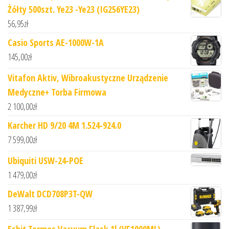
Żółty 500szt. Ye23 -Ye23 (IG256YE23)
56,95
zł
Casio Sports AE-1000W-1A
145,00
zł
Vitafon Aktiv, Wibroakustyczne Urządzenie
Medyczne+ Torba Firmowa
2 100,00
zł
Karcher HD 9/20 4M 1.524-924.0
7 599,00
zł
Ubiquiti USW-24-POE
1 479,00
zł
DeWalt DCD708P3T-QW
1 387,99
zł