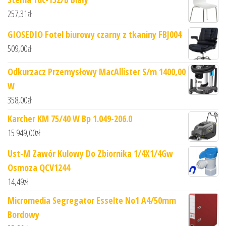
257,31
zł
GIOSEDIO Fotel biurowy czarny z tkaniny FBJ004
509,00
zł
Odkurzacz Przemysłowy MacAllister S/m 1400,00
W
358,00
zł
Karcher KM 75/40 W Bp 1.049-206.0
15 949,00
zł
Ust-M Zawór Kulowy Do Zbiornika 1/4X1/4Gw
Osmoza QCV1244
14,49
zł
Micromedia Segregator Esselte No1 A4/50mm
Bordowy