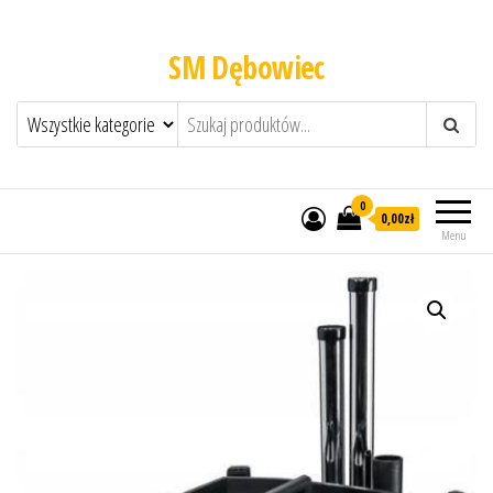
SM Dębowiec
0
0,00zł
Menu