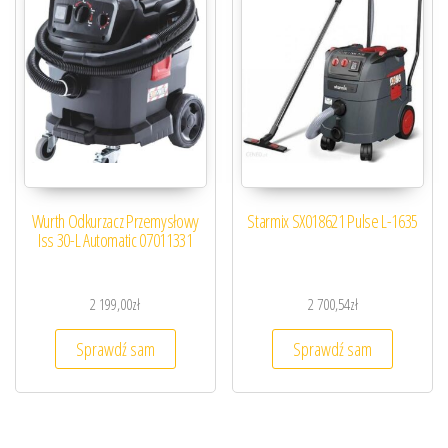
Wurth Odkurzacz Przemysłowy
Starmix SX018621 Pulse L-1635
Iss 30-L Automatic 07011331
2 199,00
zł
2 700,54
zł
Sprawdź sam
Sprawdź sam