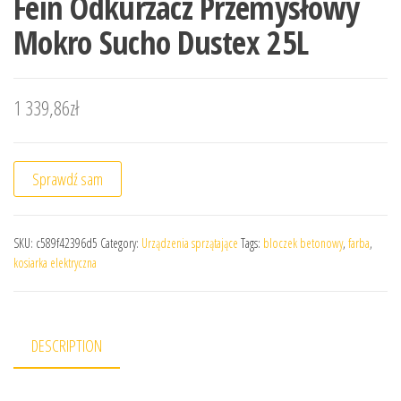
Fein Odkurzacz Przemysłowy
Mokro Sucho Dustex 25L
1 339,86
zł
Sprawdź sam
SKU:
c589f42396d5
Category:
Urządzenia sprzątające
Tags:
bloczek betonowy
,
farba
,
kosiarka elektryczna
DESCRIPTION