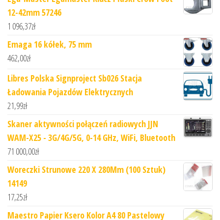
12-42mm 57246
1 096,37
zł
Emaga 16 kółek, 75 mm
462,00
zł
Libres Polska Signproject Sb026 Stacja
Ładowania Pojazdów Elektrycznych
21,99
zł
Skaner aktywności połączeń radiowych JJN
WAM-X25 - 3G/4G/5G, 0-14 GHz, WiFi, Bluetooth
71 000,00
zł
Woreczki Strunowe 220 X 280Mm (100 Sztuk)
14149
17,25
zł
Maestro Papier Ksero Kolor A4 80 Pastelowy