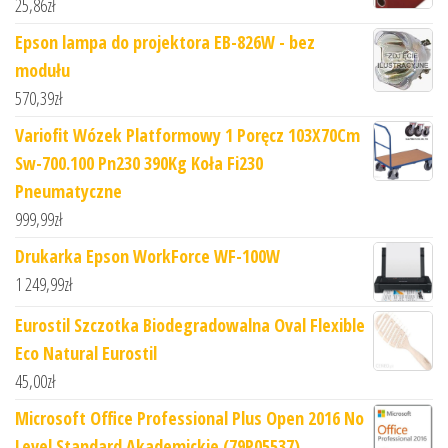
25,86
zł
Epson lampa do projektora EB-826W - bez
modułu
570,39
zł
Variofit Wózek Platformowy 1 Poręcz 103X70Cm
Sw-700.100 Pn230 390Kg Koła Fi230
Pneumatyczne
999,99
zł
Drukarka Epson WorkForce WF-100W
1 249,99
zł
Eurostil Szczotka Biodegradowalna Oval Flexible
Eco Natural Eurostil
45,00
zł
Microsoft Office Professional Plus Open 2016 No
Level Standard Akademickie (79P05537)