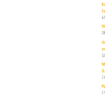
K
S
67
H
28
U
o
32
M
(
2 
K
2 