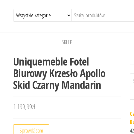
SKLEP
Uniquemeble Fotel
Biurowy Krzesło Apollo
Sz
Skid Czarny Mandarin
1 199,99
zł
C
B
Sprawdź sam
42