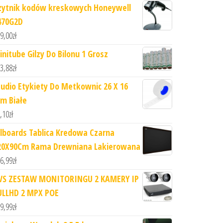
zytnik kodów kreskowych Honeywell
470G2D
9,00
zł
initube Gilzy Do Bilonu 1 Grosz
3,88
zł
tudio Etykiety Do Metkownic 26 X 16
m Białe
,10
zł
llboards Tablica Kredowa Czarna
20X90Cm Rama Drewniana Lakierowana
6,99
zł
VS ZESTAW MONITORINGU 2 KAMERY IP
ULLHD 2 MPX POE
9,99
zł