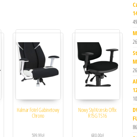
C
1
49
M
26
S
M
26
A
1
10
Halmar Fotel Gabinetowy
Nowy Styl Krzesło Offix
D
Chrono
R15G TS16
F
86
599,99
zł
680,00
zł