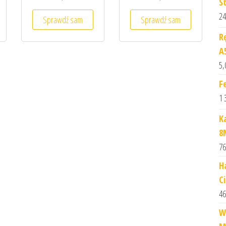
S
24
Sprawdź sam
Sprawdź sam
R
A
5,
F
1 
K
8
76
H
C
46
W