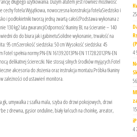
warancję długiego użytkowania. Dużym atutem jest również możliwość
K
ze cechy fotela:Wyjątkowa, nowoczesna konstrukcja fotelaSiedzisko i
25
sko i podłokietniki tworzą jedną zwartą całośćPodstawa wykonana z
D
e 130 kg2 lata gwarancjiOdporność tkaniny BL na ścieranie – 140
Rs
iedni do do biura jak i gabinetuSolidne wykonanie, trwałość na
(
a: 95 cmSzerokość siedziska: 50 cm Wysokość siedziska: 45
4 
cm Fotel spełnia normy:PN-EN 16139:2013PN-EN 11728:2012PN-EN
ocą delikatnej ściereczki. Nie stosuj silnych środków myjących.Fotel
N
czne akcesoria do złożenia oraz instrukcja montażu.Próbka tkaniny
S
 w zależności od ustawień monitora.
56
M
z
a gk, umywalka z szafka mala, szyba do drzwi pokojowych, drzwi
15
be z drewna, gąsior onduline, biały łańcuch na choinkę, areator,
i
4 