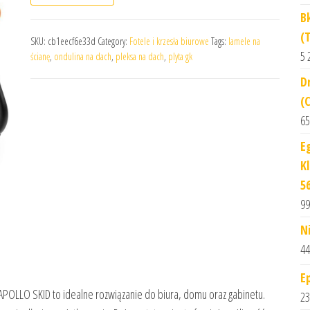
B
(
SKU:
cb1eecf6e33d
Category:
Fotele i krzesła biurowe
Tags:
lamele na
5 
ścianę
,
ondulina na dach
,
pleksa na dach
,
plyta gk
D
(
65
E
K
5
99
N
44
E
l APOLLO SKID to idealne rozwiązanie do biura, domu oraz gabinetu.
23