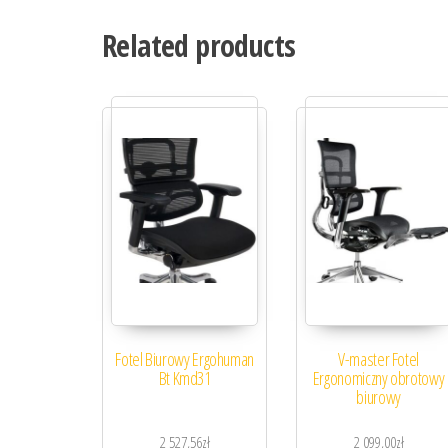
Related products
Fotel Biurowy Ergohuman
V-master Fotel
Bt Kmd31
Ergonomiczny obrotowy
biurowy
2 527,56
zł
2 099,00
zł