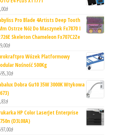
OTO E4 PLUS XT1771
,00
zł
abyliss Pro Blade 4Artists Deep Tooth
Mm Ostrze Nóż Do Maszynek Fx7870 I
x726E Skeleton Chameleon Fx707C2Ze
9,00
zł
urokraftpro Wózek Platformowy
odular Nośność 500Kg
595,30
zł
abalux Dobra Gu10 35W 3000K Wtykowa
5673)
,83
zł
rukarka HP Color LaserJet Enterprise
750n (D3L08A)
597,00
zł