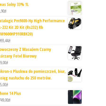
was Solny 33% 1L
,90
zł
atalogic Pm9600-Hp High Performance
-232 Kit 2D Kit (Rs232) Rb
PM9600HP910RBK20)
993,44
zł
owoczesny Z Masażem Czarny
kórzany Fotel Biurowy
9,00
zł
ikron-x Pluskwa do pomieszczeń, biur,
asięg nasłuchu do 250 metrów.
5,00
zł
Phone 14 Plus
749,00
zł