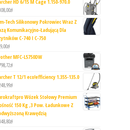
archer HD 6/15 M Cage 1.150-970.0
108,00
zł
im-Tech Silikonowy Pokrowiec Wraz Z
azą Komunikacyjno-Ładującą Dla
zytników C-740 I C-750
9,00
zł
rother MFC-L5750DW
798,72
zł
rcher T 12/1 eco!efficiency 1.355-135.0
248,99
zł
urokraftpro Wózek Stołowy Premium
ośność 150 Kg ,3 Pow. Ładunkowe Z
odwyższoną Krawędzią
148,80
zł