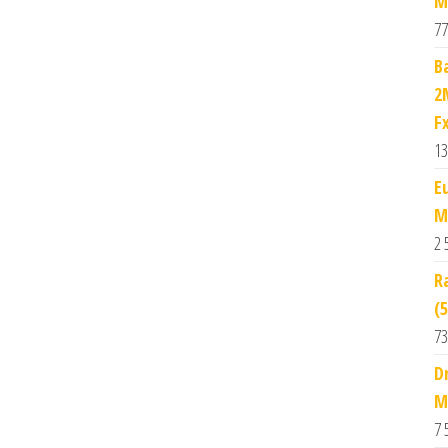
M
77
B
2
F
13
E
M
2 
R
(
73
D
M
7 