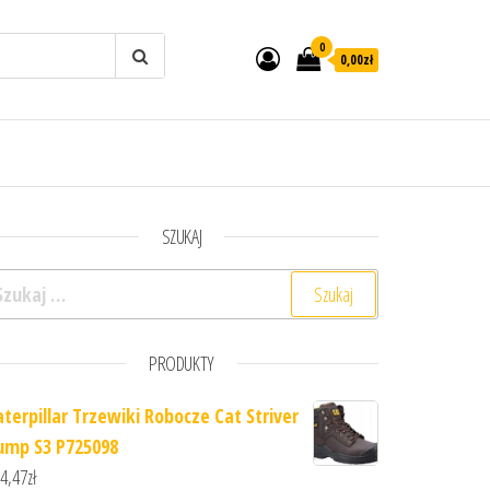
0
0,00zł
SZUKAJ
ukaj:
PRODUKTY
aterpillar Trzewiki Robocze Cat Striver
ump S3 P725098
4,47
zł