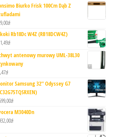
onsimo Biurko Frisk 100Cm Dąb Z
zufladami
9,00
zł
ikoki Rb18Dc W4Z (RB18DCW4Z)
1,49
zł
chwyt antenowy murowy UML-38L30
cynkowany
,47
zł
onitor Samsung 32'' Odyssey G7
LC32G75TQSRXEN)
699,00
zł
yocera M3040Dn
932,00
zł