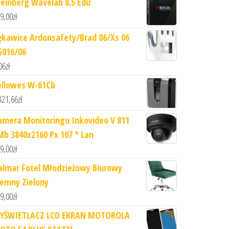
teinberg Wavelab 8.5 Edu
9,00
zł
ękawice Ardonsafety/Brad 06/Xs 06
5016/06
06
zł
ellowes W-61Cb
321,66
zł
amera Monitoringu Inkovideo V 811
Mb 3840x2160 Px 107 ° Lan
9,00
zł
almar Fotel Młodzieżowy Biurowy
iemny Zielony
9,00
zł
YŚWIETLACZ LCD EKRAN MOTOROLA