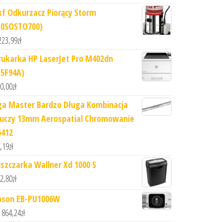
kf Odkurzacz Piorący Storm
T0SOSTO700)
223,99
zł
rukarka HP LaserJet Pro M402dn
C5F94A)
0,00
zł
ga Master Bardzo Długa Kombinacja
luczy 13mm Aerospatial Chromowanie
6412
,19
zł
iszczarka Wallner Xd 1000 S
2,80
zł
pson EB-PU1006W
 864,24
zł