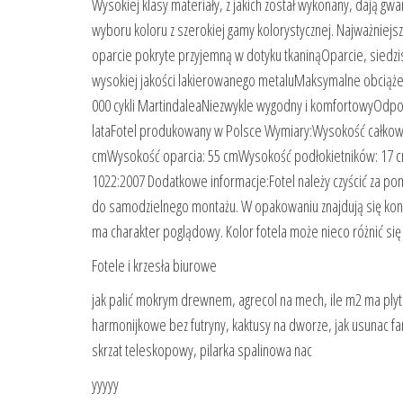
Wysokiej klasy materiały, z jakich został wykonany, dają g
wyboru koloru z szerokiej gamy kolorystycznej. Najważniejs
oparcie pokryte przyjemną w dotyku tkaninąOparcie, siedzi
wysokiej jakości lakierowanego metaluMaksymalne obciążeni
000 cykli MartindaleaNiezwykle wygodny i komfortowyOdpow
lataFotel produkowany w Polsce Wymiary:Wysokość całkowit
cmWysokość oparcia: 55 cmWysokość podłokietników: 17 
1022:2007 Dodatkowe informacje:Fotel należy czyścić za pom
do samodzielnego montażu. W opakowaniu znajdują się konie
ma charakter poglądowy. Kolor fotela może nieco różnić się
Fotele i krzesła biurowe
jak palić mokrym drewnem, agrecol na mech, ile m2 ma plyt
harmonijkowe bez futryny, kaktusy na dworze, jak usunac far
skrzat teleskopowy, pilarka spalinowa nac
yyyyy