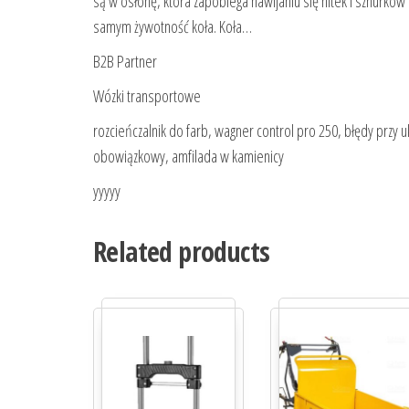
są w osłonę, która zapobiega nawijaniu się nitek i sznurków
samym żywotność koła. Koła…
B2B Partner
Wózki transportowe
rozcieńczalnik do farb, wagner control pro 250, błędy przy u
obowiązkowy, amfilada w kamienicy
yyyyy
Related products