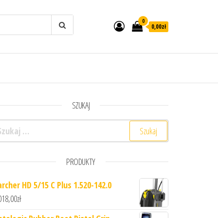
0
0,00zł
SZUKAJ
ukaj:
PRODUKTY
archer HD 5/15 C Plus 1.520-142.0
018,00
zł