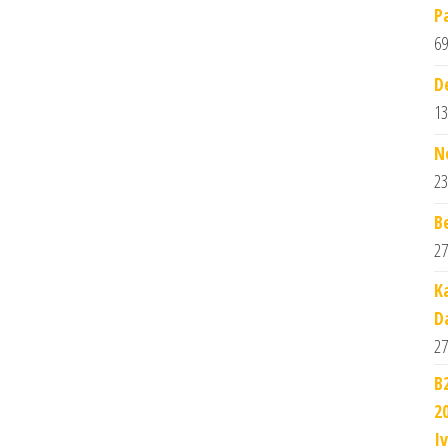
P
69
D
13
N
23
B
27
K
D
27
B
2
Iv