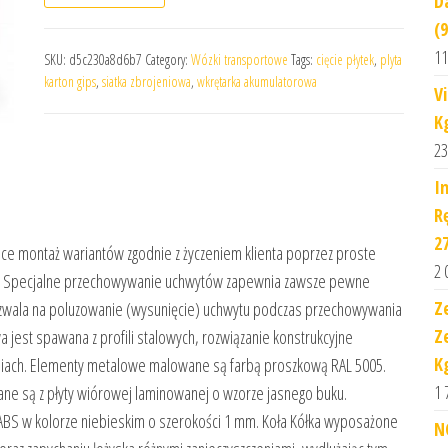
D
(
11
SKU:
d5c230a8d6b7
Category:
Wózki transportowe
Tags:
cięcie płytek
,
plyta
karton gips
,
siatka zbrojeniowa
,
wkrętarka akumulatorowa
V
K
23
I
R
2
ce montaż wariantów zgodnie z życzeniem klienta poprzez proste
2 
ą. Specjalne przechowywanie uchwytów zapewnia zawsze pewne
Z
ozwala na poluzowanie (wysunięcie) uchwytu podczas przechowywania
Z
 jest spawana z profili stalowych, rozwiązanie konstrukcyjne
K
eniach. Elementy metalowe malowane są farbą proszkową RAL 5005.
1 
ne są z płyty wiórowej laminowanej o wzorze jasnego buku.
ABS w kolorze niebieskim o szerokości 1 mm. Koła Kółka wyposażone
N