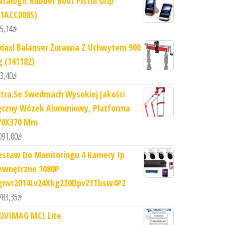
atalogic Rubber Boot Pistol Grip
91ACC0085)
5,14
zł
idaxl Balanser Żurawia Z Uchwytem 900
g (141182)
3,40
zł
ntra.Se Swedmach Wysokiej Jakości
ęczny Wózek Aluminiowy, Platforma
70X370 Mm
091,00
zł
estaw Do Monitoringu 4 Kamery Ip
ewnętrzne 1080P
gnvr2014Lv24Xkg230Dpv21Tbsw4P2
783,35
zł
OVIMAG MCL Lite