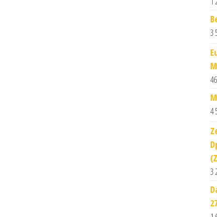
1 
B
3 
E
M
46
M
4 
Z
D
(
3 
D
2
1 