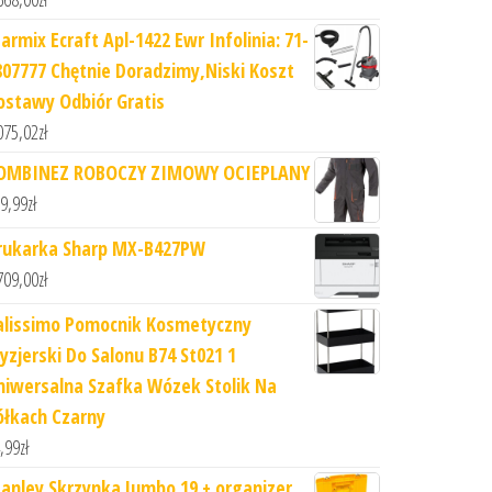
tarmix Ecraft Apl-1422 Ewr Infolinia: 71-
807777 Chętnie Doradzimy,Niski Koszt
ostawy Odbiór Gratis
075,02
zł
OMBINEZ ROBOCZY ZIMOWY OCIEPLANY
9,99
zł
rukarka Sharp MX-B427PW
709,00
zł
alissimo Pomocnik Kosmetyczny
ryzjerski Do Salonu B74 St021 1
niwersalna Szafka Wózek Stolik Na
ółkach Czarny
,99
zł
tanley Skrzynka Jumbo 19 + organizer