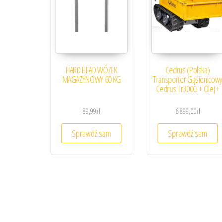
HARD HEAD WÓZEK
Cedrus (Polska)
MAGAZYNOWY 60 KG
Transporter Gąsienicow
Cedrus Tr300G + Olej +
89,99
zł
6 899,00
zł
Sprawdź sam
Sprawdź sam