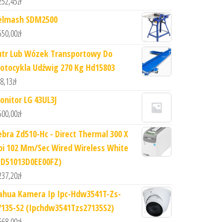
252,45
zł
elmash SDM2500
550,00
zł
utr Lub Wózek Transportowy Do
otocykla Udźwig 270 Kg Hd15803
8,13
zł
onitor LG 43UL3J
500,00
zł
ebra Zd510-Hc - Direct Thermal 300 X
pi 102 Mm/Sec Wired Wireless White
ZD51013D0EE00FZ)
237,20
zł
ahua Kamera Ip Ipc-Hdw3541T-Zs-
7135-S2 (Ipchdw3541Tzs27135S2)
668,00
zł