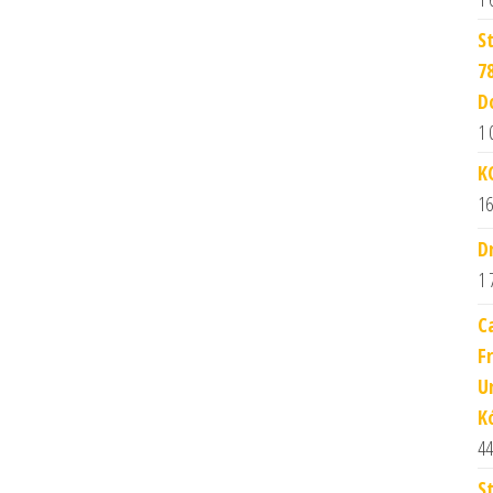
S
7
D
1 
K
16
D
1 
C
F
U
K
44
S