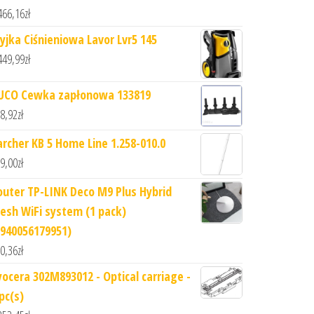
466,16
zł
yjka Ciśnieniowa Lavor Lvr5 145
449,99
zł
UCO Cewka zapłonowa 133819
8,92
zł
archer KB 5 Home Line 1.258-010.0
9,00
zł
outer TP-LINK Deco M9 Plus Hybrid
esh WiFi system (1 pack)
6940056179951)
0,36
zł
yocera 302M893012 - Optical carriage -
pc(s)