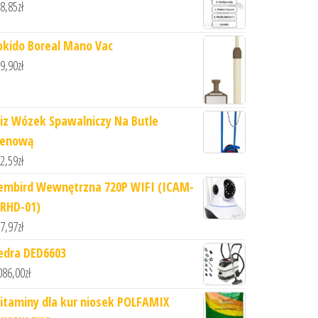
8,85
zł
okido Boreal Mano Vac
9,90
zł
iz Wózek Spawalniczy Na Butle
lenową
2,59
zł
embird Wewnętrzna 720P WIFI (ICAM-
RHD-01)
7,97
zł
edra DED6603
086,00
zł
itaminy dla kur niosek POLFAMIX