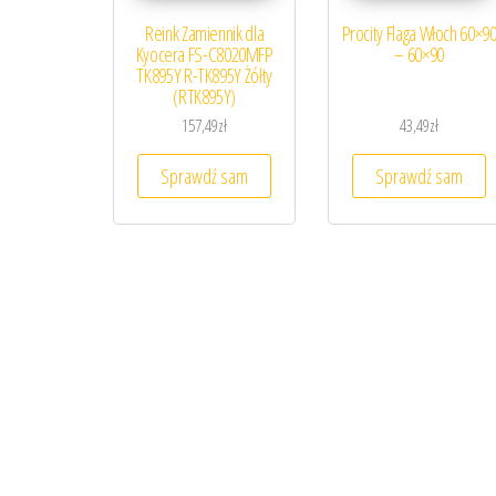
Reink Zamiennik dla
Procity Flaga Włoch 60×9
Kyocera FS-C8020MFP
– 60×90
TK895Y R-TK895Y Żółty
(RTK895Y)
157,49
zł
43,49
zł
Sprawdź sam
Sprawdź sam