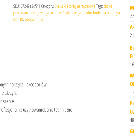
SKU:
67249e3cf9f1
Category:
Skrzynki i torby narzędziowe
Tags:
drzwi
M
przesuwne pokojowe
,
jak naprawić spłuczkę
,
jak zrobić budę dla psa
,
płyta
77
osb 18
,
propan butan
A
21
B
F
16
W
Ob
ych narzędzi i akcesoriów
1 
ie skrzyń.
noszenie
P
profesjonalne użytkowanieDane techniczne:
U
48
G