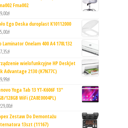
ma002 Fma002
9,00
zł
oło Ego Deska duroplast K10112000
5,00
zł
p Laminator Onelam 400 A4 178L132
7,35
zł
rządzenie wielofunkcyjne HP DeskJet
nk Advantage 2130 (K7N77C)
9,99
zł
enovo Yoga Tab 13 YT-K606F 13"
GB/128GB WiFi (ZA8E0004PL)
229,00
zł
opex Zestaw Do Demontażu
lternatora 13szt (11167)