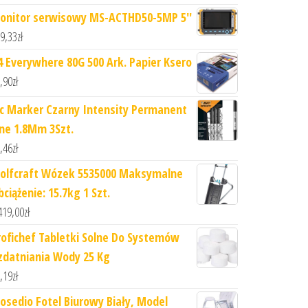
onitor serwisowy MS-ACTHD50-5MP 5''
9,33
zł
4 Everywhere 80G 500 Ark. Papier Ksero
,90
zł
ic Marker Czarny Intensity Permanent
ine 1.8Mm 3Szt.
,46
zł
olfcraft Wózek 5535000 Maksymalne
ciążenie: 15.7kg 1 Szt.
419,00
zł
rofichef Tabletki Solne Do Systemów
zdatniania Wody 25 Kg
,19
zł
iosedio Fotel Biurowy Biały, Model