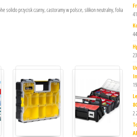
F
e solido przycisk czarny, castoramy w polsce, silikon neutralny, folia
41
K
44
H
23
U
I
19
L
8
2 
T
A