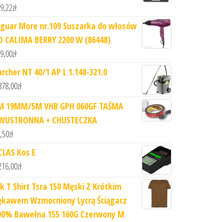
9,22
zł
aguar More nr.109 Suszarka do włosów
D CALIMA BERRY 2200 W (86448)
9,00
zł
archer NT 40/1 AP L 1.148-321.0
878,00
zł
M 19MM/5M VHB GPH 060GF TAŚMA
WUSTRONNA + CHUSTECZKA
,50
zł
CLAS Kos E
216,00
zł
hk T Shirt Tsra 150 Męski Z Krótkim
ękawem Wzmocniony Lycrą Ściągacz
00% Bawełna 155 160G Czerwony M