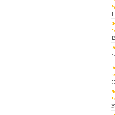
S
1 
O
C
12
D
7 
D
p
9 
N
B
39