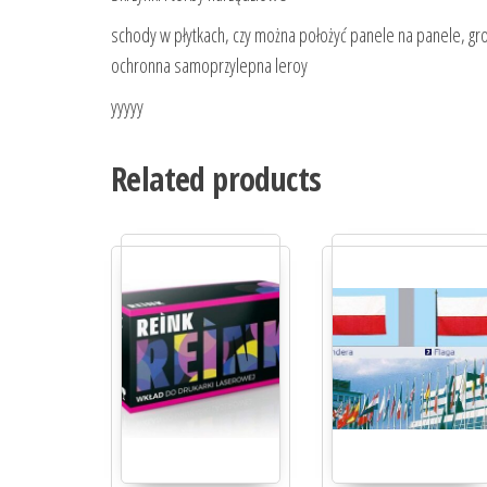
schody w płytkach, czy można położyć panele na panele, groh
ochronna samoprzylepna leroy
yyyyy
Related products