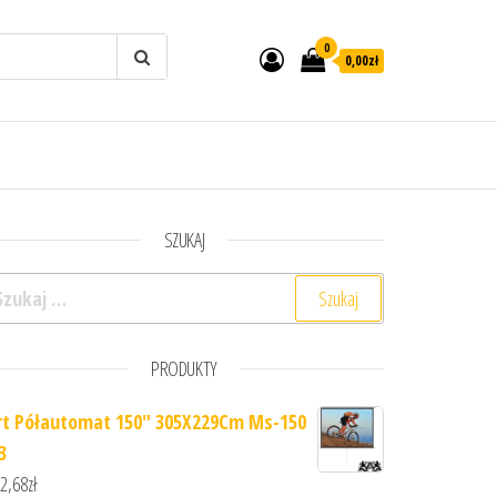
0
0,00zł
SZUKAJ
ukaj:
PRODUKTY
rt Półautomat 150" 305X229Cm Ms-150
3
2,68
zł