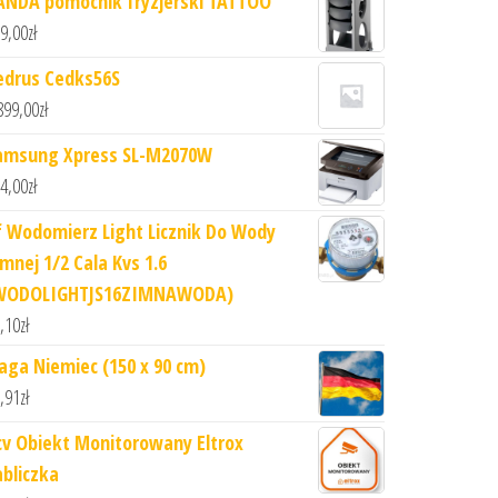
ANDA pomocnik fryzjerski TATTOO
9,00
zł
edrus Cedks56S
899,00
zł
amsung Xpress SL-M2070W
4,00
zł
f Wodomierz Light Licznik Do Wody
imnej 1/2 Cala Kvs 1.6
WODOLIGHTJS16ZIMNAWODA)
,10
zł
laga Niemiec (150 x 90 cm)
,91
zł
cv Obiekt Monitorowany Eltrox
abliczka