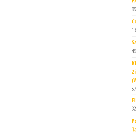
P
99
C
1 
S
49
K
Z
(
57
F
32
P
T