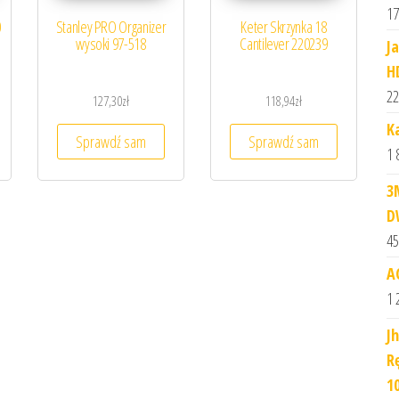
17
0
Stanley PRO Organizer
Keter Skrzynka 18
wysoki 97-518
Cantilever 220239
J
H
22
127,30
zł
118,94
zł
K
Sprawdź sam
Sprawdź sam
1 
3
D
45
A
1 
J
R
1