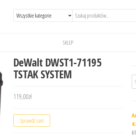
SKLEP
DeWalt DWST1-71195
TSTAK SYSTEM
Sz
119,00
zł
A
Sprawdź sam
4:
61