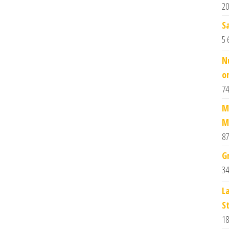
20
S
5 
N
or
74
M
M
87
G
34
L
S
18