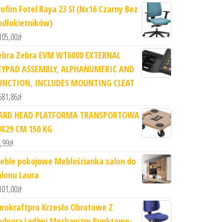
rofim Fotel Raya 23 Sl (Nx16 Czarny Bez
odłokietników)
105,00
zł
ebra Zebra EVM WT6000 EXTERNAL
EYPAD ASSEMBLY, ALPHANUMERIC AND
UNCTION, INCLUDES MOUNTING CLEAT
681,86
zł
ARD HEAD PLATFORMA TRANSPORTOWA
9X29 CM 150 KG
,99
zł
eble pokojowe Meblościanka salon do
alonu Laura
101,00
zł
urokraftpro Krzesło Obrotowe Z
odporą Lędźwi Mechanizm Punktowo-