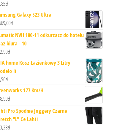
,85
zł
amsung Galaxy S23 Ultra
669,00
zł
umatic NVH 180-11 odkurzacz do hotelu
az biura - 10
2,90
zł
IA home Kosz Łazienkowy 3 Litry
odelo Ii
,50
zł
reenworks 177 Km/H
8,99
zł
ahti Pro Spodnie Joggery Czarne
tretch "L" Ce Lahti
3,38
zł