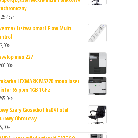
ynchroniczny
125,45
zł
vermax Listwa smart Flow Multi
ontrol
2,99
zł
evelop ineo 227+
200,00
zł
rukarka LEXMARK M5270 mono laser
rinter 65 ppm 1GB 1GHz
795,04
zł
owy Szary Giosedio Fbs04 Fotel
iurowy Obrotowy
9,00
zł