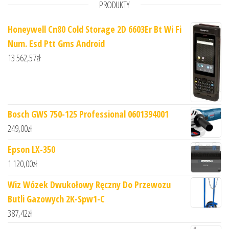
PRODUKTY
Honeywell Cn80 Cold Storage 2D 6603Er Bt Wi Fi
Num. Esd Ptt Gms Android
13 562,57
zł
Bosch GWS 750-125 Professional 0601394001
249,00
zł
Epson LX-350
1 120,00
zł
Wiz Wózek Dwukołowy Ręczny Do Przewozu
Butli Gazowych 2K-Spw1-C
387,42
zł