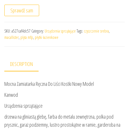
Sprawdź sam
SKU:
a527caf4dc57
Category:
Urządzenia sprzątające
Tags:
czyszczenie srebra
,
macallister
,
plyta mfp
,
płytki łazienkowe
DESCRIPTION
Mocna Zamiatarka Ręczna Do Liści Kostki Nowy Model
Kanwod
Urządzenia sprzątające
drzewa na gliniastą glebę, farba do metalu zewnętrzna, polka pod
prysznic, garaż podziemny, lustro prostokątne w ramie, garderoba na