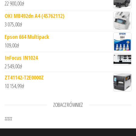
22 900,00
zł
OKI MB492dn A4 (45762112)
3 075,00
zł
Epson 664 Multipack
109,00
zł
InFocus IN1024
2 549,00
zł
ZT41142-T2E0000Z
10 154,99
zł
ZOBACZ RÓWNIEŻ
zzzzz